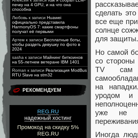
Алексей
к записи
Как я собрал LLM-
рассказывае
печку на 4 GPU, и на что она
способна
сделать это
Любовь
к записи
Huawei
все еще при
официально представила
HarmonyOS 7: какие смартфоны
солнце сожж
получат её первыми
для защиты
Артем
к записи
Бесплатные боты,
чтобы раздеть девушку по фото в
2024
Но самой б
sasha
к записи
Майнинг биткоинов
со стороны 
на 55-летнем ветеране IBM 1401
TV сам Э
Roman
к записи
Реализация ModBus
RTU Slave на stm32
самооблада
на нападки
РЕКОМЕНДУЕМ
уродом и 
неполноцен
уже не и
REG.RU
надежный хостинг
переживани
Промокод на скидку 5%
Иногда люд
REG.RU