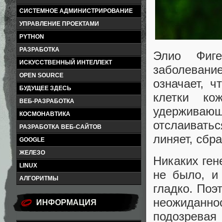
СИСТЕМНОЕ АДМИНИСТРИРОВАНИЕ
УПРАВЛЕНИЕ ПРОЕКТАМИ
PYTHON
РАЗРАБОТКА
Элио Фиге
ИСКУССТВЕННЫЙ ИНТЕЛЛЕКТ
заболевани
OPEN SOURCE
означает, 
БУДУЩЕЕ ЗДЕСЬ
клетки ко
ВЕБ-РАЗРАБОТКА
удерживаю
КОСМОНАВТИКА
отслаиватьс
РАЗРАБОТКА ВЕБ-САЙТОВ
линяет, сбр
GOOGLE
ЖЕЛЕЗО
Никаких ген
LINUX
не было, и
АЛГОРИТМЫ
гладко. Поэ
неожиданно
ИНФОРМАЦИЯ
подозревая