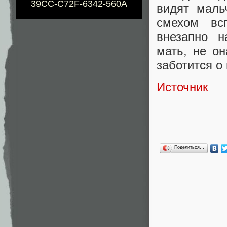
39CC-C72F-6342-560A
видят маль
смехом вс
внезапно н
мать, не о
заботится о
Источник
Поделиться…