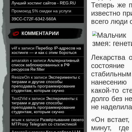
Теперь же п
Лучший хостинг сайтов - REG.RU
Промокод 5% скидки на услуги
известно пр
39CC-C72F-6342-560A
всего люди с
КОММЕНТАРИИ
v4f
к записи
Перебор IP-адресов на
хостинге — и как с этим бороться
Лекарства о
amarakin
к записи
Альтернативный
состояние
список заблокированных в РФ
ресурсов Re:filter
стабильны
ResizeOn
к записи
Эксперименты с
нанесению 
тиграми и другие способы
преподавать программирование
какой-то ст
студентам, которым скучно
долго без н
Text2Vid
к записи
Эксперименты с
тиграми и другие способы
не наделила
преподавать программирование
студентам, которым скучно
«Он встает,
всым
к записи
Развёртывание своего
MTProxy Telegram со статистикой
минут, гд