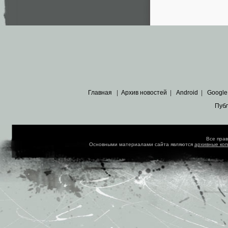
Главная
|
Архив новостей
|
Android
|
Google
Пуб
Все пра
Основными материалами сайта являются
архивные ко