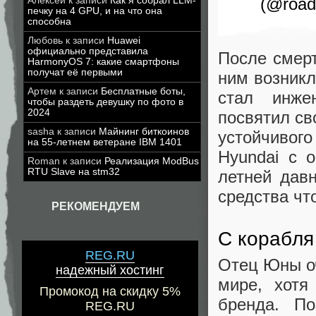
(@road
Алексей
к записи
Как я собрал LLM-
печку на 4 GPU, и на что она
способна
Любовь
к записи
Huawei
официально представила
После смерт
HarmonyOS 7: какие смартфоны
получат её первыми
ним возникл
Артем
к записи
Бесплатные боты,
стал инже
чтобы раздеть девушку по фото в
2024
посвятил св
sasha
к записи
Майнинг биткоинов
устойчивого
на 55-летнем ветеране IBM 1401
Hyundai с 
Roman
к записи
Реализация ModBus
RTU Slave на stm32
летней давн
средства чт
РЕКОМЕНДУЕМ
С корабля
REG.RU
Отец Юны оч
надежный хостинг
мире, хотя
Промокод на скидку 5%
бренда. П
REG.RU