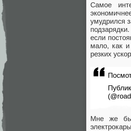
Самое инте
экономичнее
умудрился з
подзарядки.
если постоя
мало, как и
резких уско
Посмот
Пуб
(@road
Мне же бы
электрока