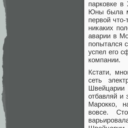
парковке в 
Юны была м
первой что-
никаких по
аварии в Мо
попытался с
успел его с
компании.
Кстати, мн
сеть элек
Швейцарии 
отбавляй и 
Марокко, н
вовсе. Сто
варьировала