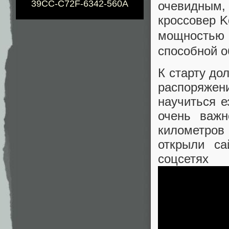
39CC-C72F-6342-560A
очевидным, 
кроссовер K
мощностью
способной о
К старту до
распоряже
научиться 
очень важн
километров
открыли са
соцсетя