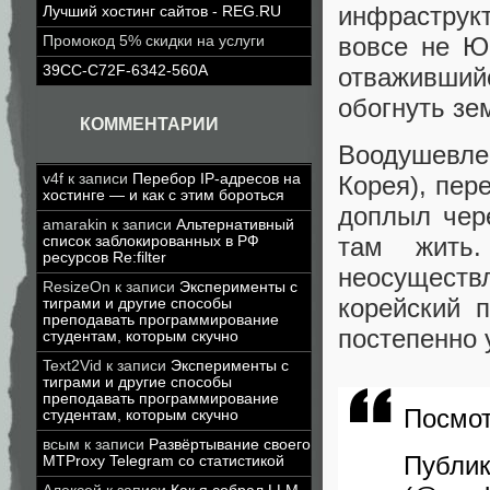
инфраструк
Лучший хостинг сайтов - REG.RU
вовсе не Ю
Промокод 5% скидки на услуги
отважившийс
39CC-C72F-6342-560A
обогнуть зе
КОММЕНТАРИИ
Воодушевле
v4f
к записи
Перебор IP-адресов на
Корея), пер
хостинге — и как с этим бороться
доплыл чер
amarakin
к записи
Альтернативный
там жить
список заблокированных в РФ
ресурсов Re:filter
неосуществ
ResizeOn
к записи
Эксперименты с
корейский п
тиграми и другие способы
преподавать программирование
постепенно
студентам, которым скучно
Text2Vid
к записи
Эксперименты с
тиграми и другие способы
преподавать программирование
Посмот
студентам, которым скучно
всым
к записи
Развёртывание своего
Пуб
MTProxy Telegram со статистикой