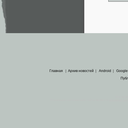
Главная
|
Архив новостей
|
Android
|
Google
Пуб
Все пра
Основными материалами сайта являются
архивные ко