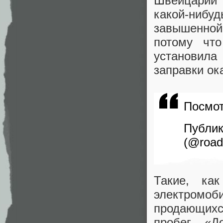
Швейцарии 
какой-ниб
завышенной 
потому чт
установила
заправки ок
Посмот
Пуб
(@road
Такие, ка
электромоб
продающихс
пробег «Д