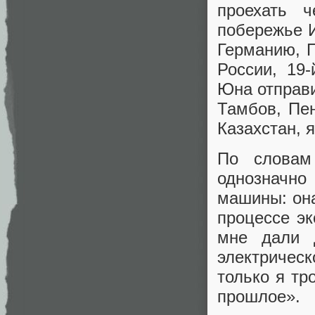
проехать ч
побережье 
Германию, П
России, 19
Юна отправи
Тамбов, Пен
Казахстан, я
По словам
однозначно 
машины: она
процессе эк
мне дали д
электричес
только я тр
прошлое».