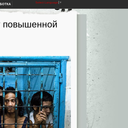
Select Language
▼
АБОТКА
у повышенной