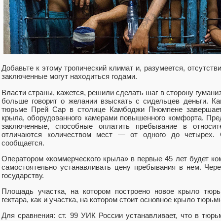
Добавьте к этому тропический климат и, разумеется, отсутств
заключенные могут находиться годами.
Власти страны, кажется, решили сделать шаг в сторону гумани
больше говорит о желании взыскать с сидельцев деньги. К
тюрьме Прей Сар в столице Камбоджи Пномпене завершаетс
крыла, оборудованного камерами повышенного комфорта. Пред
заключенные, способные оплатить пребывание в относит
отличаются количеством мест — от одного до четырех. 
сообщается.
Оператором «коммерческого крыла» в первые 45 лет будет ко
самостоятельно устанавливать цену пребывания в нем. Чере
государству.
Площадь участка, на котором построено новое крыло тюрь
гектара, как и участка, на котором стоит основное крыло тюрьм
Для сравнения: ст. 99 УИК России устанавливает, что в тюр