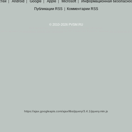
стей
|
Android
|
Google
|
Apple
|
Microsoft
|
Информационная безопасно
Публикации RSS
|
Комментарии RSS
© 2010-2026 PVSM.RU
Все права на материалы принадлежат их авторам.
сайта являются
архивные копии материалов
по ИТ тематике Рунета, взятые
из открытых и 
https://ajax.googleapis.com/ajax/libs/jquery/3.4.1/jquery.min.js