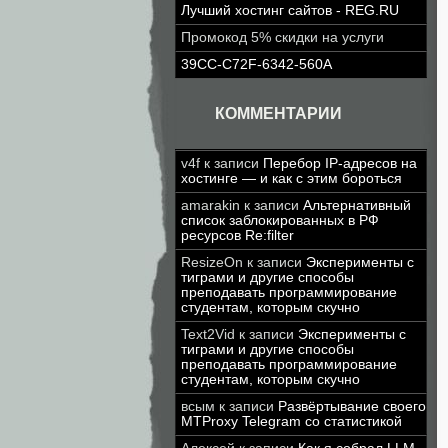
Лучший хостинг сайтов - REG.RU
Промокод 5% скидки на услуги
39CC-C72F-6342-560A
КОММЕНТАРИИ
v4f
к записи
Перебор IP-адресов на
хостинге — и как с этим бороться
amarakin
к записи
Альтернативный
список заблокированных в РФ
ресурсов Re:filter
ResizeOn
к записи
Эксперименты с
тиграми и другие способы
преподавать программирование
студентам, которым скучно
Text2Vid
к записи
Эксперименты с
тиграми и другие способы
преподавать программирование
студентам, которым скучно
всым
к записи
Развёртывание своего
MTProxy Telegram со статистикой