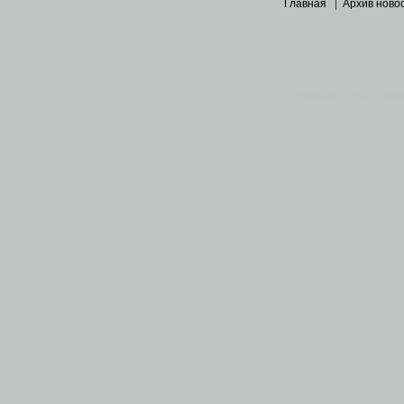
Главная
|
Архив ново
Основными материалами 