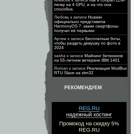
Алексей
к записи
Как я собрал LLM-
печку на 4 GPU, и на что она
способна
Любовь
к записи
Huawei
официально представила
HarmonyOS 7: какие смартфоны
получат её первыми
Артем
к записи
Бесплатные боты,
чтобы раздеть девушку по фото в
2024
sasha
к записи
Майнинг биткоинов
на 55-летнем ветеране IBM 1401
Roman
к записи
Реализация ModBus
RTU Slave на stm32
РЕКОМЕНДУЕМ
REG.RU
надежный хостинг
Промокод на скидку 5%
REG.RU