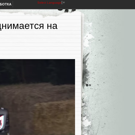
Select Language
▼
АБОТКА
днимается на