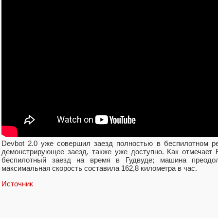
Devbot 2.0 уже совершил заезд полностью в беспилотном ре
демонстрирующее заезд, также уже доступно. Как отмечает
беспилотный заезд на время в Гудвуде; машина преодол
максимальная скорость составила 162,8 километра в час.
Источник