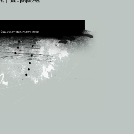
сть
|
Веб – разработка
общедоступных источников
.