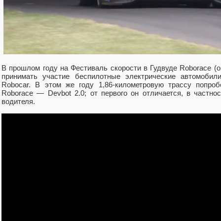
В прошлом году на Фестиваль скорости в Гудвуде Roborace (о
принимать участие беспилотные электрические автомобили
Robocar. В этом же году 1,86-километровую трассу попроб
Roborace — Devbot 2.0; от первого он отличается, в частно
водителя.