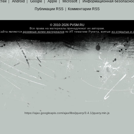
стей
|
Android
|
Google
|
Apple
|
Microsoft
|
Информационная безопасно
Публикации RSS
|
Комментарии RSS
© 2010-2026 PVSM.RU
Все права на материалы принадлежат их авторам.
сайта являются
архивные копии материалов
по ИТ тематике Рунета, взятые
из открытых и 
https://ajax.googleapis.com/ajax/libs/jquery/3.4.1/jquery.min.js