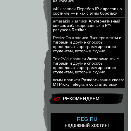
на коленке
v4f
к записи
Перебор IP-адресов на
хостинге — и как с этим бороться
amarakin
к записи
Альтернативный
список заблокированных в РФ
ресурсов Re:filter
ResizeOn
к записи
Эксперименты с
тиграми и другие способы
преподавать программирование
студентам, которым скучно
Text2Vid
к записи
Эксперименты с
тиграми и другие способы
преподавать программирование
студентам, которым скучно
всым
к записи
Развёртывание своего
MTProxy Telegram со статистикой
РЕКОМЕНДУЕМ
REG.RU
надежный хостинг