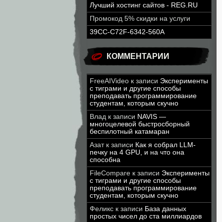
Лучший хостинг сайтов - REG.RU
Промокод 5% скидки на услуги
39CC-C72F-6342-560A
КОММЕНТАРИИ
FreeAIVideo
к записи
Эксперименты
с тиграми и другие способы
преподавать программирование
студентам, которым скучно
Влад
к записи
NAVIS —
многоцелевой быстросборный
беспилотный катамаран
Азат
к записи
Как я собрал LLM-
печку на 4 GPU, и на что она
способна
FileCompare
к записи
Эксперименты
с тиграми и другие способы
преподавать программирование
студентам, которым скучно
Феликс
к записи
База данных
простых чисел до ста миллиардов