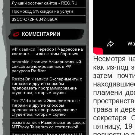
Лучший хостинг сайтов - REG.RU
Промокод 5% скидки на услуги
39CC-C72F-6342-560A
КОММЕНТАРИИ
v4f
к записи
Перебор IP-адресов на
хостинге — и как с этим бороться
Несмотря на
amarakin
к записи
Альтернативный
как из-под 
список заблокированных в РФ
ресурсов Re:filter
затем почт
ResizeOn
к записи
Эксперименты с
находившие
тиграми и другие способы
преподавать программирование
пламени до
студентам, которым скучно
пространств
Text2Vid
к записи
Эксперименты с
тиграми и другие способы
трава и дер
преподавать программирование
студентам, которым скучно
секретаря 
всым
к записи
Развёртывание своего
пятницу, 1
MTProxy Telegram со статистикой
полностью в