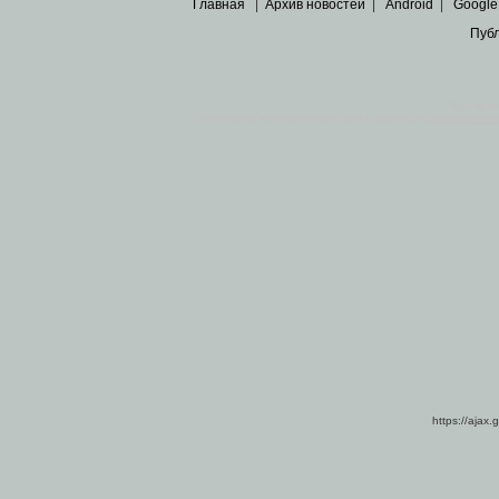
Главная
|
Архив новостей
|
Android
|
Google
Пуб
Все пра
Основными материалами сайта являются
архивные ко
https://ajax.