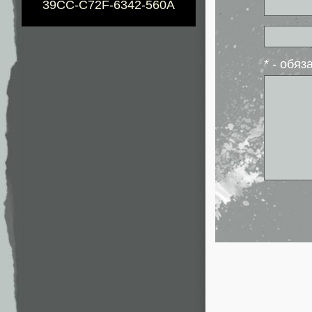
39CC-C72F-6342-560A
* - обя