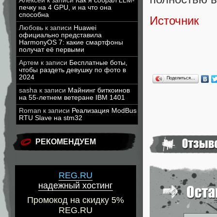
Алексей
к записи
Как я собрал LLM-
печку на 4 GPU, и на что она
способна
Источник
Любовь
к записи
Huawei
официально представила
HarmonyOS 7: какие смартфоны
получат её первыми
Артем
к записи
Бесплатные боты,
чтобы раздеть девушку по фото в
2024
Поделиться…
sasha
к записи
Майнинг биткоинов
на 55-летнем ветеране IBM 1401
Roman
к записи
Реализация ModBus
RTU Slave на stm32
РЕКОМЕНДУЕМ
REG.RU
надежный хостинг
Промокод на скидку 5%
REG.RU