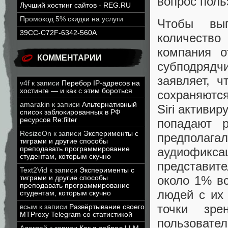
вопрос поль
Лучший хостинг сайтов - REG.RU
Промокод 5% скидки на услуги
Чтобы вып
39CC-C72F-6342-560A
количество
компания о
КОММЕНТАРИИ
субподрядчи
заявляет, 
v4f
к записи
Перебор IP-адресов на
хостинге — и как с этим бороться
сохраняются
amarakin
к записи
Альтернативный
Siri активи
список заблокированных в РФ
ресурсов Re:filter
попадают р
ResizeOn
к записи
Эксперименты с
предполаг
тиграми и другие способы
аудиофикса
преподавать программирование
студентам, которым скучно
представите
Text2Vid
к записи
Эксперименты с
около 1% вс
тиграми и другие способы
преподавать программирование
людей с их
студентам, которым скучно
точки зре
всым
к записи
Развёртывание своего
MTProxy Telegram со статистикой
пользоват