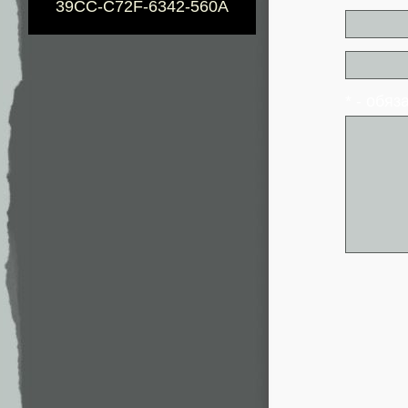
39CC-C72F-6342-560A
* - обя