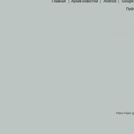
Главная
|
Архив новостей
|
Android
|
Google
Пуб
Все пра
Основными материалами сайта являются
архивные ко
https://ajax.