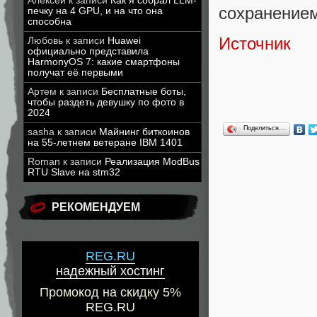
Алексей
к записи
Как я собрал LLM-
сохранением
печку на 4 GPU, и на что она
способна
Источник
Любовь
к записи
Huawei
официально представила
HarmonyOS 7: какие смартфоны
получат её первыми
Артем
к записи
Бесплатные боты,
чтобы раздеть девушку по фото в
2024
Поделиться…
sasha
к записи
Майнинг биткоинов
на 55-летнем ветеране IBM 1401
Roman
к записи
Реализация ModBus
RTU Slave на stm32
РЕКОМЕНДУЕМ
REG.RU
надежный хостинг
Промокод на скидку 5%
REG.RU