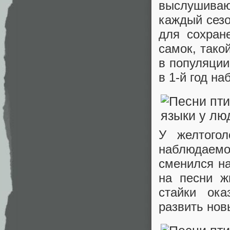
выслушиваю
каждый сезо
для сохран
самок, тако
в популяции
в 1-й год н
У желтогол
наблюдаем
сменился н
на песни ж
стайки ока
развить нов