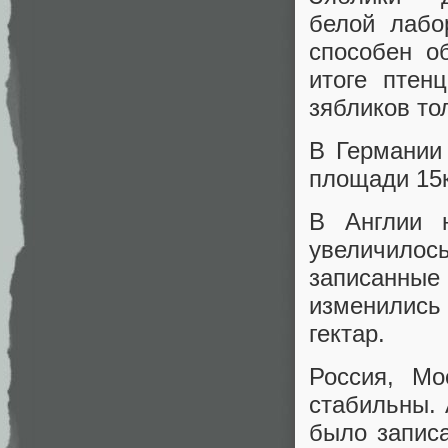
белой лабо
способен о
итоге птен
зябликов то
В Германии 
площади 15к
В Англии 
увеличилос
записанны
изменились 
гектар.
Россия, Мо
стабильны. 
было записа