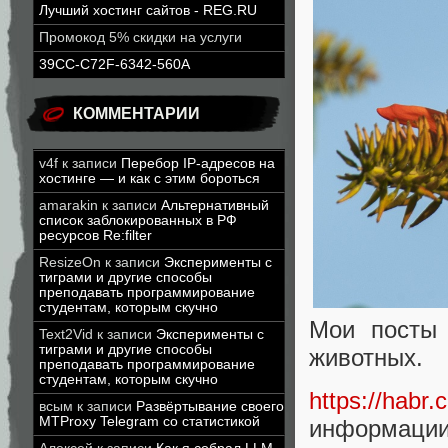
Лучший хостинг сайтов - REG.RU
Промокод 5% скидки на услуги
39CC-C72F-6342-560A
КОММЕНТАРИИ
v4f
к записи
Перебор IP-адресов на
хостинге — и как с этим бороться
amarakin
к записи
Альтернативный
список заблокированных в РФ
ресурсов Re:filter
ResizeOn
к записи
Эксперименты с
тиграми и другие способы
преподавать программирование
студентам, которым скучно
Мои посты 
Text2Vid
к записи
Эксперименты с
тиграми и другие способы
животных.
преподавать программирование
студентам, которым скучно
https://habr.
всым
к записи
Развёртывание своего
MTProxy Telegram со статистикой
информаци