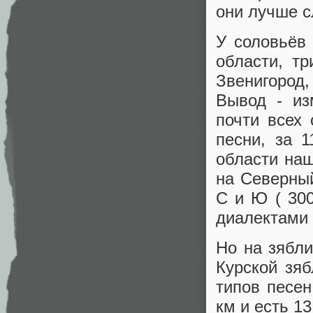
они лучше с
У соловьёв
области, тр
Звенигород
Вывод - из
почти всех 
песни, за 
области наш
на Северны
С и Ю ( 300
диалектами 
Но на зябли
Курской зя
типов песе
км и есть 1