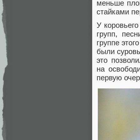
меньше пло
стайками пе
У коровьего
групп, пес
группе этого
были суровы
это позвол
на освобод
первую очер