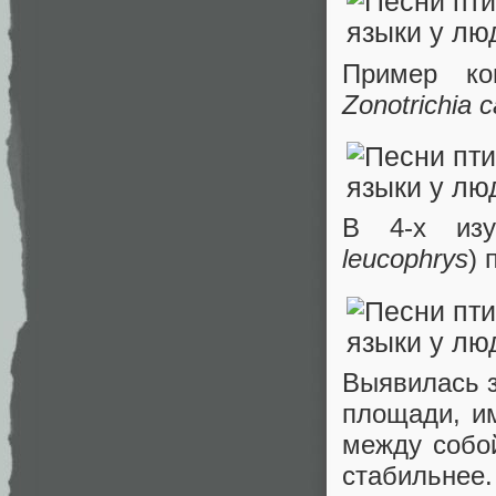
Пример ко
Zonotrichia 
В 4-х изу
leucophrys
) 
Выявилась з
площади, и
между собо
стабильне