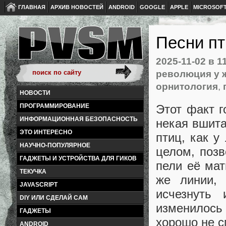
ГЛАВНАЯ
АРХИВ НОВОСТЕЙ
ANDROID
GOOGLE
APPLE
MICROSOF
Песни пт
2025-11-02
в 1
революция у 
орнитология
,
НОВОСТИ
Этот факт г
ПРОГРАММИРОВАНИЕ
ИНФОРМАЦИОННАЯ БЕЗОПАСНОСТЬ
некая вшита
ЭТО ИНТЕРЕСНО
птиц, как у
НАУЧНО-ПОПУЛЯРНОЕ
целом, позв
ГАДЖЕТЫ И УСТРОЙСТВА ДЛЯ ГИКОВ
пели её мат
ТЕКУЧКА
же линии,
JAVASCRIPT
исчезнуть
DIY ИЛИ СДЕЛАЙ САМ
изменилось
ГАДЖЕТЫ
хорошо не с
ANDROID