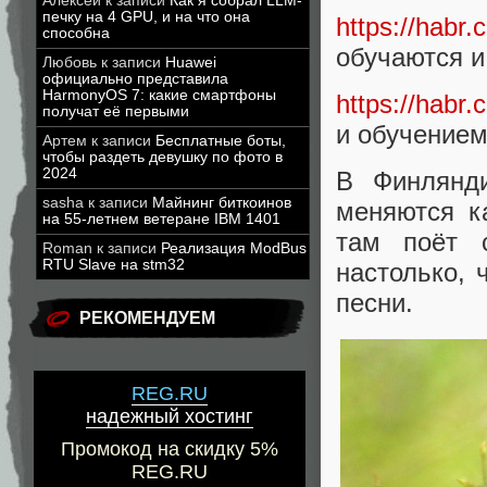
Алексей
к записи
Как я собрал LLM-
печку на 4 GPU, и на что она
https://habr.
способна
обучаются и
Любовь
к записи
Huawei
официально представила
HarmonyOS 7: какие смартфоны
https://habr.
получат её первыми
и обучением
Артем
к записи
Бесплатные боты,
чтобы раздеть девушку по фото в
2024
В Финлянди
sasha
к записи
Майнинг биткоинов
меняются к
на 55-летнем ветеране IBM 1401
там поёт 
Roman
к записи
Реализация ModBus
RTU Slave на stm32
настолько, 
песни.
РЕКОМЕНДУЕМ
REG.RU
надежный хостинг
Промокод на скидку 5%
REG.RU