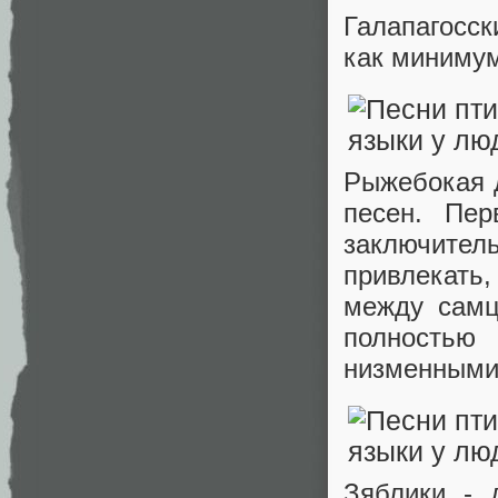
Галапагосск
как минимум
Рыжебокая 
песен. Пер
заключител
привлекать
между самц
полностью
низменными
Зяблики - 