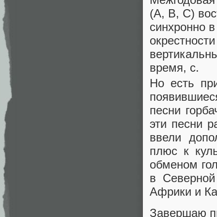
(
А
,
B
,
C
) во
синхронно в
окрестности
вертикальны
время, с.
Но есть пр
появившиеся
песни горба
эти песни р
ввели допо
плюс к кул
обменом гол
в Северной
Африки и Ка
Завершаю пр