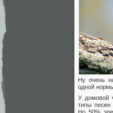
Ну очень н
одной нормы
У домовой 
типы песен
Но 50% эле