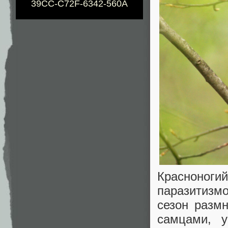
39CC-C72F-6342-560A
Красноногий
паразитизм
сезон разм
самцами, 