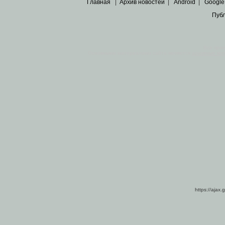
Главная
|
Архив новостей
|
Android
|
Google
Пуб
Все пра
Основными материалами сайта являются
архивные ко
https://ajax.