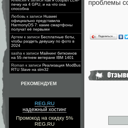
Алексей
к записи
Как я собрал LLM-
проблемы со
печку на 4 GPU, и на что она
способна
Любовь
к записи
Huawei
официально представила
HarmonyOS 7: какие смартфоны
получат её первыми
Артем
к записи
Бесплатные боты,
Поделиться…
чтобы раздеть девушку по фото в
2024
sasha
к записи
Майнинг биткоинов
на 55-летнем ветеране IBM 1401
Roman
к записи
Реализация ModBus
RTU Slave на stm32
РЕКОМЕНДУЕМ
REG.RU
надежный хостинг
Промокод на скидку 5%
REG.RU