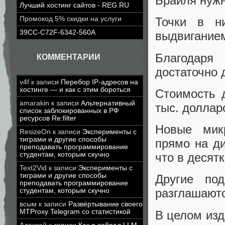
Брайля нужн
Лучший хостинг сайтов - REG.RU
Промокод 5% скидки на услуги
Точки в н
39CC-C72F-6342-560A
выдвиганием
Благодаря
КОММЕНТАРИИ
достаточно 
v4f
к записи
Перебор IP-адресов на
хостинге — и как с этим бороться
Стоимость 
amarakin
к записи
Альтернативный
тыс. доллар
список заблокированных в РФ
ресурсов Re:filter
Новые мик
ResizeOn
к записи
Эксперименты с
тиграми и другие способы
прямо на ди
преподавать программирование
студентам, которым скучно
что в десят
Text2Vid
к записи
Эксперименты с
тиграми и другие способы
Другие по
преподавать программирование
разглашаютс
студентам, которым скучно
всым
к записи
Развёртывание своего
MTProxy Telegram со статистикой
В целом изд