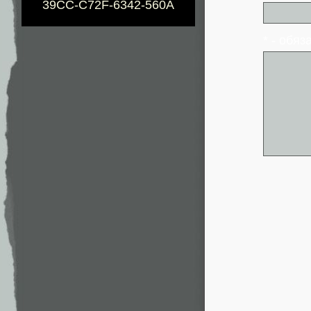
39CC-C72F-6342-560A
* - обя