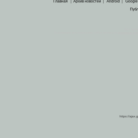
Главная
|
Архив новостей
|
Android
|
Google
Пуб
Все пра
Основными материалами сайта являются
архивные ко
https://ajax.