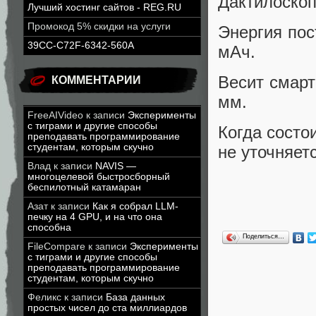
Дактилоскоп
Лучший хостинг сайтов - REG.RU
Промокод 5% скидки на услуги
Энергия пос
39CC-C72F-6342-560A
мАч.
Весит смарт
КОММЕНТАРИИ
мм.
FreeAIVideo
к записи
Эксперименты
с тиграми и другие способы
Когда состо
преподавать программирование
студентам, которым скучно
не уточняетс
Влад
к записи
NAVIS —
многоцелевой быстросборный
беспилотный катамаран
Азат
к записи
Как я собрал LLM-
печку на 4 GPU, и на что она
способна
Поделиться…
FileCompare
к записи
Эксперименты
с тиграми и другие способы
преподавать программирование
студентам, которым скучно
Феликс
к записи
База данных
простых чисел до ста миллиардов