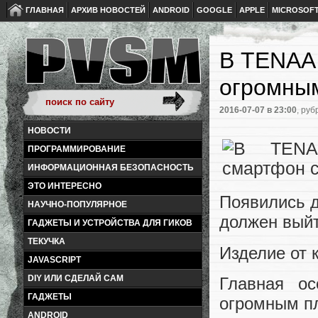
ГЛАВНАЯ
АРХИВ НОВОСТЕЙ
ANDROID
GOOGLE
APPLE
MICROSOF
В TENAA 
огромны
2016-07-07
в 23:00
, руб
НОВОСТИ
ПРОГРАММИРОВАНИЕ
ИНФОРМАЦИОННАЯ БЕЗОПАСНОСТЬ
ЭТО ИНТЕРЕСНО
Появились д
НАУЧНО-ПОПУЛЯРНОЕ
должен выйт
ГАДЖЕТЫ И УСТРОЙСТВА ДЛЯ ГИКОВ
ТЕКУЧКА
Изделие от 
JAVASCRIPT
DIY ИЛИ СДЕЛАЙ САМ
Главная ос
ГАДЖЕТЫ
огромным п
ANDROID