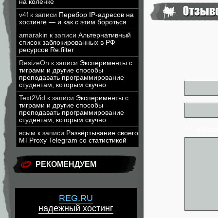
на коленке
v4f
к записи
Перебор IP-адресов на
хостинге — и как с этим бороться
amarakin
к записи
Альтернативный
список заблокированных в РФ
ресурсов Re:filter
ResizeOn
к записи
Эксперименты с
тиграми и другие способы
преподавать программирование
студентам, которым скучно
Text2Vid
к записи
Эксперименты с
тиграми и другие способы
преподавать программирование
студентам, которым скучно
* - обя
всым
к записи
Развёртывание своего
MTProxy Telegram со статистикой
РЕКОМЕНДУЕМ
REG.RU
надежный хостинг