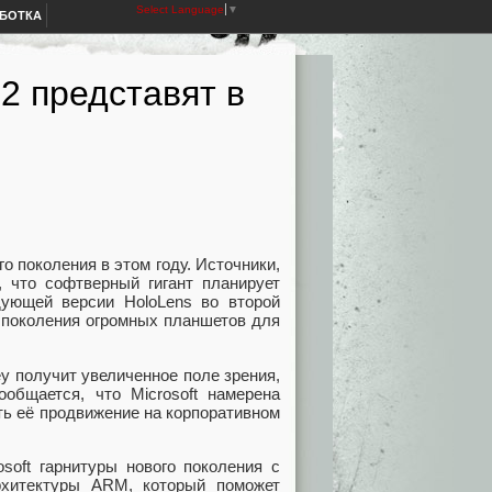
Select Language
▼
АБОТКА
 2 представят в
о поколения в этом году. Источники,
, что софтверный гигант планирует
дующей версии HoloLens во второй
о поколения огромных планшетов для
y получит увеличенное поле зрения,
общается, что Microsoft намерена
ть её продвижение на корпоративном
soft гарнитуры нового поколения с
рхитектуры ARM, который поможет