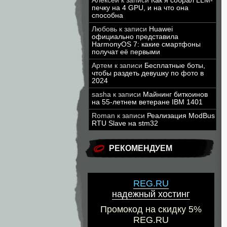
Алексей
к записи
Как я собрал LLM-
печку на 4 GPU, и на что она
способна
Любовь
к записи
Huawei
официально представила
HarmonyOS 7: какие смартфоны
получат её первыми
Артем
к записи
Бесплатные боты,
чтобы раздеть девушку по фото в
2024
sasha
к записи
Майнинг биткоинов
на 55-летнем ветеране IBM 1401
Roman
к записи
Реализация ModBus
RTU Slave на stm32
РЕКОМЕНДУЕМ
REG.RU
надежный хостинг
Промокод на скидку 5%
REG.RU