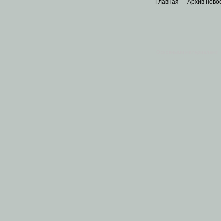
Главная
|
Архив ново
Основными материалами 