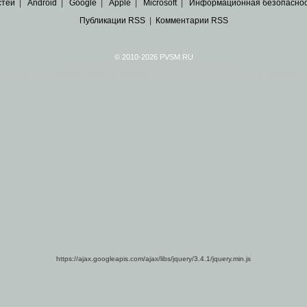
стей
|
Android
|
Google
|
Apple
|
Microsoft
|
Информационная безопасно
Публикации RSS
|
Комментарии RSS
© 2010-2026 PVSM.RU
Все права на материалы принадлежат их авторам.
сайта являются
архивные копии материалов
по ИТ тематике Рунета, взятые
из открытых и 
https://ajax.googleapis.com/ajax/libs/jquery/3.4.1/jquery.min.js