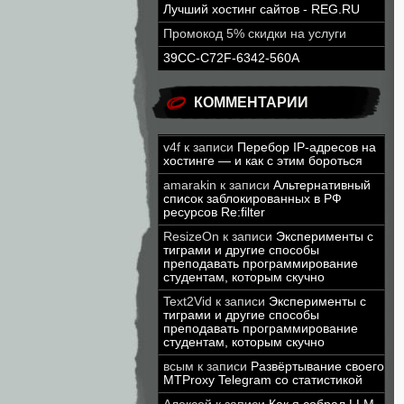
Лучший хостинг сайтов - REG.RU
Промокод 5% скидки на услуги
39CC-C72F-6342-560A
КОММЕНТАРИИ
v4f
к записи
Перебор IP-адресов на
хостинге — и как с этим бороться
amarakin
к записи
Альтернативный
список заблокированных в РФ
ресурсов Re:filter
ResizeOn
к записи
Эксперименты с
тиграми и другие способы
преподавать программирование
студентам, которым скучно
Text2Vid
к записи
Эксперименты с
тиграми и другие способы
преподавать программирование
студентам, которым скучно
всым
к записи
Развёртывание своего
MTProxy Telegram со статистикой