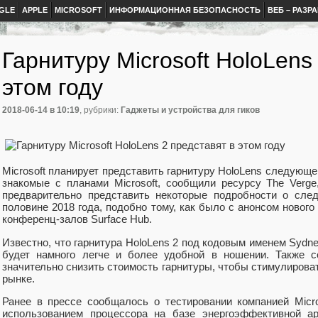
GLE
APPLE
MICROSOFT
ИНФОРМАЦИОННАЯ БЕЗОПАСНОСТЬ
ВЕБ – РАЗР
Гарнитуру Microsoft HoloLens
этом году
2018-06-14
в 10:19
, рубрики:
Гаджеты и устройства для гиков
Microsoft планирует представить гарнитуру HoloLens следующег
знакомые с планами Microsoft, сообщили ресурсу The Verge
предварительно представить некоторые подробности о сле
половине 2018 года, подобно тому, как было с анонсом новог
конференц-залов Surface Hub.
Известно, что гарнитура HoloLens 2 под кодовым именем Sydne
будет намного легче и более удобной в ношении. Также со
значительно снизить стоимость гарнитуры, чтобы стимулирова
рынке.
Ранее в прессе сообщалось о тестировании компанией Micro
использованием процессора на базе энергоэффективной а