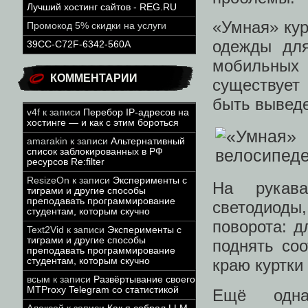
Лучший хостинг сайтов - REG.RU
«Умная» кур
Промокод 5% скидки на услуги
одежды для
39CC-C72F-6342-560A
мобильных 
КОММЕНТАРИИ
существует
быть выведе
v4f
к записи
Перебор IP-адресов на
хостинге — и как с этим бороться
amarakin
к записи
Альтернативный
список заблокированных в РФ
ресурсов Re:filter
ResizeOn
к записи
Эксперименты с
На рукав
тиграми и другие способы
преподавать программирование
светодиод
студентам, которым скучно
поворота: д
Text2Vid
к записи
Эксперименты с
тиграми и другие способы
поднять со
преподавать программирование
студентам, которым скучно
краю куртки
всым
к записи
Развёртывание своего
MTProxy Telegram со статистикой
Ещё одна