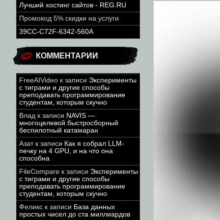
Лучший хостинг сайтов - REG.RU
Промокод 5% скидки на услуги
39CC-C72F-6342-560A
КОММЕНТАРИИ
FreeAIVideo
к записи
Эксперименты
с тиграми и другие способы
преподавать программирование
студентам, которым скучно
Влад
к записи
NAVIS —
многоцелевой быстросборный
беспилотный катамаран
Азат
к записи
Как я собрал LLM-
печку на 4 GPU, и на что она
способна
FileCompare
к записи
Эксперименты
с тиграми и другие способы
преподавать программирование
студентам, которым скучно
Феликс
к записи
База данных
простых чисел до ста миллиардов