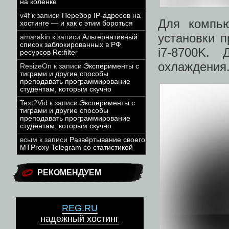
на коленке
v4f
к записи
Перебор IP-адресов на
Для компью
хостинге — и как с этим бороться
установки п
amarakin
к записи
Альтернативный
список заблокированных в РФ
i7-8700K. 
ресурсов Re:filter
охлаждения
ResizeOn
к записи
Эксперименты с
тиграми и другие способы
преподавать программирование
студентам, которым скучно
Text2Vid
к записи
Эксперименты с
тиграми и другие способы
преподавать программирование
студентам, которым скучно
всым
к записи
Развёртывание своего
MTProxy Telegram со статистикой
РЕКОМЕНДУЕМ
REG.RU
надежный хостинг