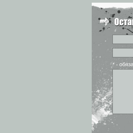
* - обя