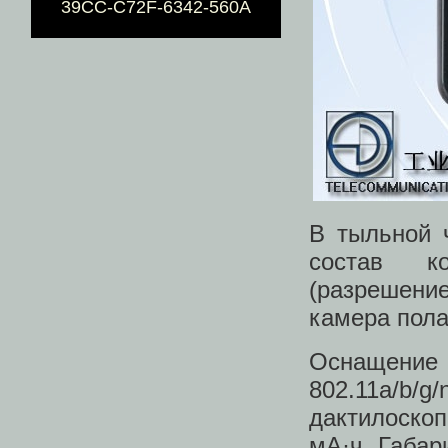
39CC-C72F-6342-560A
В тыльной 
состав ко
(разрешени
камера пола
Оснащение 
802.11a/
дактилоско
мА·ч. Габар