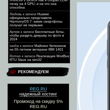
Алексей
к записи
Как я собрал LLM-
печку на 4 GPU, и на что она
способна
Любовь
к записи
Huawei
официально представила
HarmonyOS 7: какие смартфоны
получат её первыми
Артем
к записи
Бесплатные боты,
чтобы раздеть девушку по фото в
2024
sasha
к записи
Майнинг биткоинов
на 55-летнем ветеране IBM 1401
Roman
к записи
Реализация ModBus
RTU Slave на stm32
РЕКОМЕНДУЕМ
REG.RU
надежный хостинг
Промокод на скидку 5%
REG.RU