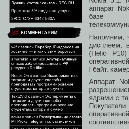
Nokia 5.1. 
Лучший хостинг сайтов - REG.RU
аппарат Nok
Промокод 5% скидки на услуги
базе К
39CC-C72F-6342-560A
телекоммун
КОММЕНТАРИИ
Напомним, 
дисплеем, 
v4f
к записи
Перебор IP-адресов на
(Helio P10
хостинге — и как с этим бороться
amarakin
к записи
Альтернативный
оперативно
список заблокированных в РФ
Гбайт, каме
ресурсов Re:filter
ResizeOn
к записи
Эксперименты с
Аппарат No
тиграми и другие способы
преподавать программирование
разрешение
студентам, которым скучно
ядрами с та
Text2Vid
к записи
Эксперименты с
тиграми и другие способы
Покупатели
преподавать программирование
студентам, которым скучно
оперативн
всым
к записи
Развёртывание своего
соответстве
MTProxy Telegram со статистикой