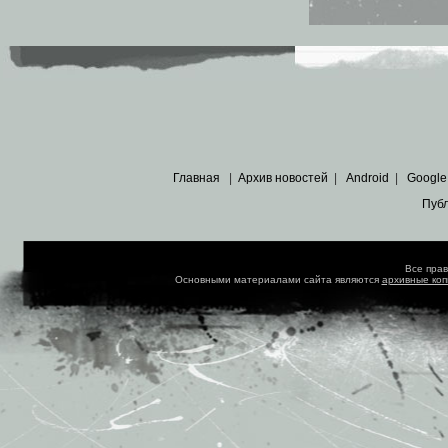
Главная
|
Архив новостей
|
Android
|
Google
Пуб
Все пра
Основными материалами сайта являются
архивные ко