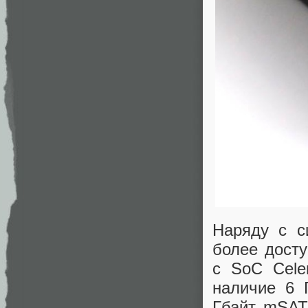
Наряду с с
более дост
с SoC Cele
наличие 6 
Гбайт mSAT