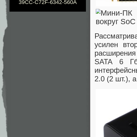
39CC-C72F-6342-560A
Рассматрив
усилен вто
расширени
SATA 6 Гб
интерфейсн
2.0 (2 шт.),