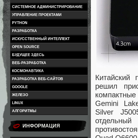
СИСТЕМНОЕ АДМИНИСТРИРОВАНИЕ
УПРАВЛЕНИЕ ПРОЕКТАМИ
PYTHON
РАЗРАБОТКА
ИСКУССТВЕННЫЙ ИНТЕЛЛЕКТ
OPEN SOURCE
БУДУЩЕЕ ЗДЕСЬ
ВЕБ-РАЗРАБОТКА
КОСМОНАВТИКА
Китайский 
РАЗРАБОТКА ВЕБ-САЙТОВ
решил при
GOOGLE
компактные 
ЖЕЛЕЗО
Gemini Lak
LINUX
Silver J5
АЛГОРИТМЫ
отдельны
ИНФОРМАЦИЯ
противосто
Quad Q6600