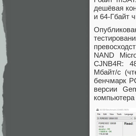
дешёвая кон
и 64-Гбайт
Опублико
тестировани
превосходст
NAND Micr
CJNB4R: 48
Мбайт/с (ч
бенчмарк P
версии Gem
компьютера