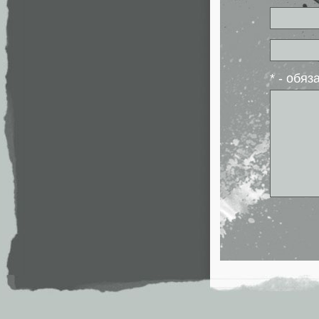
* - обя