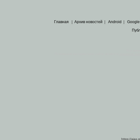
Главная
|
Архив новостей
|
Android
|
Google
Пуб
Все пра
Основными материалами сайта являются
архивные ко
https://ajax.