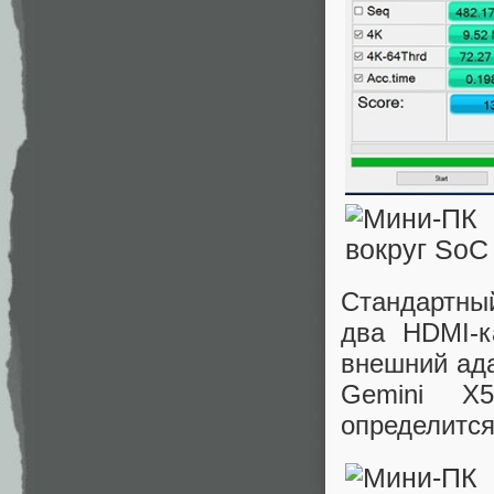
Стандартны
два HDMI-к
внешний ад
Gemini X5
определится