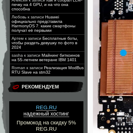
Алексей
к записи
Как я собрал LLM-
печку на 4 GPU, и на что она
способна
Любовь
к записи
Huawei
официально представила
HarmonyOS 7: какие смартфоны
получат её первыми
Артем
к записи
Бесплатные боты,
чтобы раздеть девушку по фото в
2024
sasha
к записи
Майнинг биткоинов
на 55-летнем ветеране IBM 1401
Roman
к записи
Реализация ModBus
RTU Slave на stm32
РЕКОМЕНДУЕМ
REG.RU
надежный хостинг
Промокод на скидку 5%
REG.RU