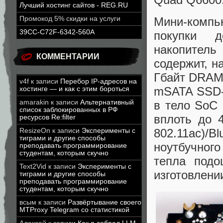
Лучший хостинг сайтов - REG.RU
Мини-компью
Промокод 5% скидки на услуги
39CC-C72F-6342-560A
покупки д
накопитель
КОММЕНТАРИИ
содержит, н
Гбайт DRAM
v4f
к записи
Перебор IP-адресов на
mSATA SSD-
хостинге — и как с этим бороться
в тело SoC 
amarakin
к записи
Альтернативный
список заблокированных в РФ
вплоть до 
ресурсов Re:filter
802.11ac)
ResizeOn
к записи
Эксперименты с
тиграми и другие способы
ноутбучного
преподавать программирование
студентам, которым скучно
тепла под
Text2Vid
к записи
Эксперименты с
изготовлени
тиграми и другие способы
преподавать программирование
студентам, которым скучно
всым
к записи
Развёртывание своего
MTProxy Telegram со статистикой