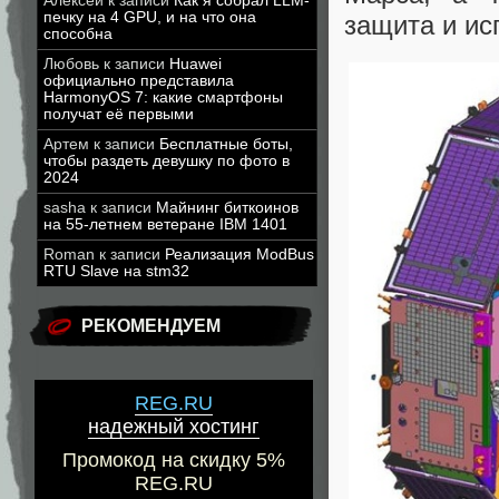
Алексей
к записи
Как я собрал LLM-
печку на 4 GPU, и на что она
защита и и
способна
Любовь
к записи
Huawei
официально представила
HarmonyOS 7: какие смартфоны
получат её первыми
Артем
к записи
Бесплатные боты,
чтобы раздеть девушку по фото в
2024
sasha
к записи
Майнинг биткоинов
на 55-летнем ветеране IBM 1401
Roman
к записи
Реализация ModBus
RTU Slave на stm32
РЕКОМЕНДУЕМ
REG.RU
надежный хостинг
Промокод на скидку 5%
REG.RU