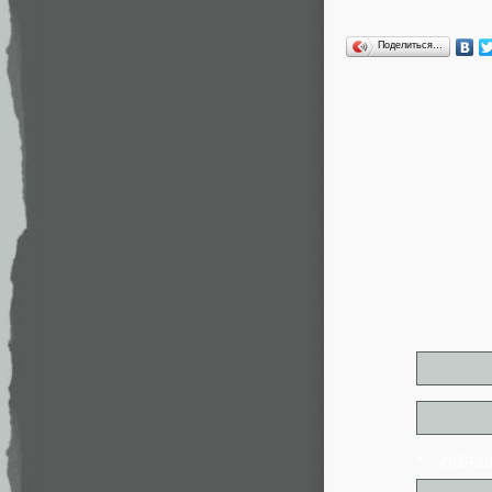
Поделиться…
* - обя