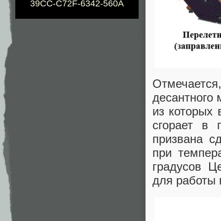
39CC-C72F-6342-560A
Отмечаетс
десантного 
из которых 
сгорает в 
призвана сд
при темпер
градусов Ц
для работы 