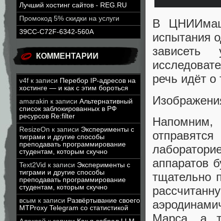
Лучший хостинг сайтов - REG.RU
Промокод 5% скидки на услуги
В ЦНИИмаш 
39CC-C72F-6342-560A
испытания о
зависеть
КОММЕНТАРИИ
исследоват
речь идёт о
v4f
к записи
Перебор IP-адресов на
хостинге — и как с этим бороться
Изображения
amarakin
к записи
Альтернативный
список заблокированных в РФ
ресурсов Re:filter
Напомним,
ResizeOn
к записи
Эксперименты с
отправятся
тиграми и другие способы
преподавать программирование
лаборатори
студентам, которым скучно
аппаратов б
Text2Vid
к записи
Эксперименты с
тиграми и другие способы
тщательно 
преподавать программирование
студентам, которым скучно
рассчит
всым
к записи
Развёртывание своего
аэродинами
MTProxy Telegram со статистикой
Марса, а 