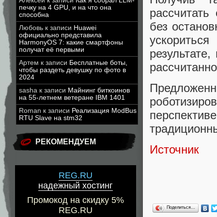
Алексей
к записи
Как я собрал LLM-
печку на 4 GPU, и на что она
рассчитать
способна
без останов
Любовь
к записи
Huawei
официально представила
ускоритьс
HarmonyOS 7: какие смартфоны
получат её первыми
результате,
Артем
к записи
Бесплатные боты,
рассчитанно
чтобы раздеть девушку по фото в
2024
Предложенн
sasha
к записи
Майнинг биткоинов
на 55-летнем ветеране IBM 1401
роботизир
Roman
к записи
Реализация ModBus
перспективе
RTU Slave на stm32
традиционн
РЕКОМЕНДУЕМ
Источник
REG.RU
надежный хостинг
Промокод на скидку 5%
Поделиться…
REG.RU