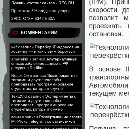
(IPM). При
Лучший хостинг сайтов - REG.RU
скорости д
Промокод 5% скидки на услуги
позволит 
39CC-C72F-6342-560A
проезжать 
остановки.
КОММЕНТАРИИ
v4f
к записи
Перебор IP-адресов на
хостинге — и как с этим бороться
amarakin
к записи
Альтернативный
список заблокированных в РФ
В основе 
ресурсов Re:filter
транспорт
ResizeOn
к записи
Эксперименты с
тиграми и другие способы
Автомобили
преподавать программирование
студентам, которым скучно
текущем мес
Text2Vid
к записи
Эксперименты с
тиграми и другие способы
преподавать программирование
студентам, которым скучно
всым
к записи
Развёртывание своего
MTProxy Telegram со статистикой
Получив т