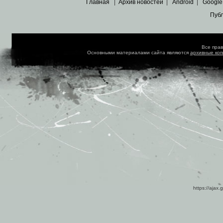
Главная
|
Архив новостей
|
Android
|
Google
Пуб
Все пра
Основными материалами сайта являются
архивные ко
https://ajax.