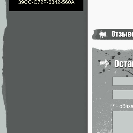
39CC-C72F-6342-560A
* - обя