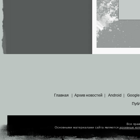
Главная
|
Архив новостей
|
Android
|
Google
Пуб
Все пра
Основными материалами сайта являются
архивные ко