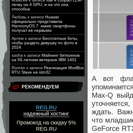
Алексей
к записи
Как я собрал LLM-
печку на 4 GPU, и на что она
способна
Любовь
к записи
Huawei
официально представила
HarmonyOS 7: какие смартфоны
получат её первыми
Артем
к записи
Бесплатные боты,
чтобы раздеть девушку по фото в
2024
sasha
к записи
Майнинг биткоинов
на 55-летнем ветеране IBM 1401
Roman
к записи
Реализация ModBus
RTU Slave на stm32
А вот фла
упоминаетс
РЕКОМЕНДУЕМ
Max-Q выйд
уточняется,
REG.RU
ждать. Важн
надежный хостинг
что младшие
Промокод на скидку 5%
GeForce RTX
REG.RU