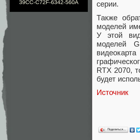
39CC-C72F-6342-560A
серии.
Также обра
моделей име
У этой вид
моделей G
видеокарт
графическо
RTX 2070, т
будет испол
Источник
Поделиться…