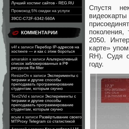
Лучший хостинг сайтов - REG.RU
Спустя не
Промокод 5% скидки на услуги
видеокарты
39CC-C72F-6342-560A
присоедин
поколения,
КОММЕНТАРИИ
2050. Инте
карте» упом
v4f
к записи
Перебор IP-адресов на
хостинге — и как с этим бороться
RH). Судя 
amarakin
к записи
Альтернативный
году.
список заблокированных в РФ
ресурсов Re:filter
ResizeOn
к записи
Эксперименты с
тиграми и другие способы
преподавать программирование
студентам, которым скучно
Text2Vid
к записи
Эксперименты с
тиграми и другие способы
преподавать программирование
студентам, которым скучно
всым
к записи
Развёртывание своего
MTProxy Telegram со статистикой