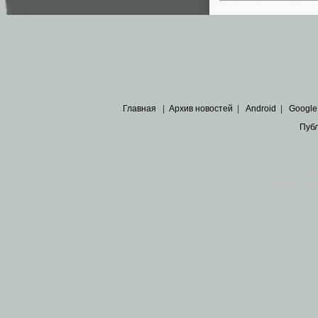
Главная
|
Архив новостей
|
Android
|
Google
Пуб
Все пра
Основными материалами сайта являются
архивные ко