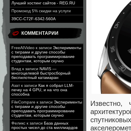
Лучший хостинг сайтов - REG.RU
Промокод 5% скидки на услуги
39CC-C72F-6342-560A
КОММЕНТАРИИ
FreeAIVideo
к записи
Эксперименты
с тиграми и другие способы
преподавать программирование
студентам, которым скучно
Влад
к записи
NAVIS —
многоцелевой быстросборный
беспилотный катамаран
Азат
к записи
Как я собрал LLM-
печку на 4 GPU, и на что она
способна
Известно,
FileCompare
к записи
Эксперименты
с тиграми и другие способы
архитектур
преподавать программирование
студентам, которым скучно
спутнико
Феликс
к записи
База данных
акселеромет
простых чисел до ста миллиардов