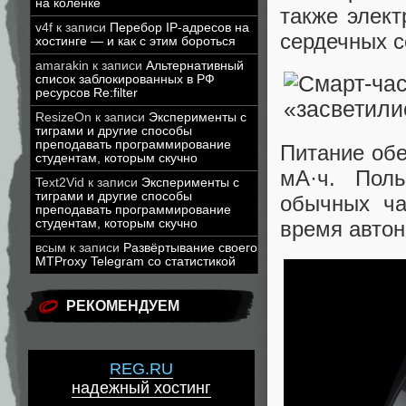
на коленке
также элект
v4f
к записи
Перебор IP-адресов на
сердечных 
хостинге — и как с этим бороться
amarakin
к записи
Альтернативный
список заблокированных в РФ
ресурсов Re:filter
ResizeOn
к записи
Эксперименты с
тиграми и другие способы
преподавать программирование
Питание обе
студентам, которым скучно
мА·ч. Пол
Text2Vid
к записи
Эксперименты с
тиграми и другие способы
обычных ча
преподавать программирование
время автон
студентам, которым скучно
всым
к записи
Развёртывание своего
MTProxy Telegram со статистикой
РЕКОМЕНДУЕМ
REG.RU
надежный хостинг