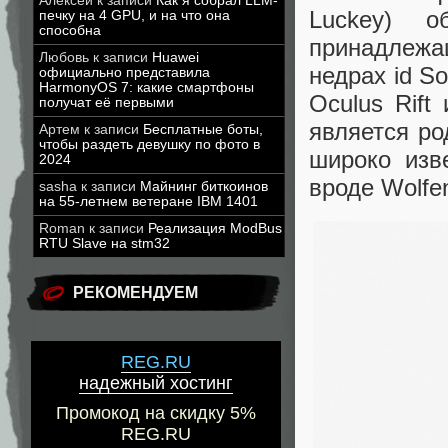
Алексей
к записи
Как я собрал LLM-
Luckey) 
печку на 4 GPU, и на что она
способна
принадлежа
Любовь
к записи
Huawei
недрах id S
официально представила
HarmonyOS 7: какие смартфоны
Oculus Rift
получат её первыми
является ро
Артем
к записи
Бесплатные боты,
чтобы раздеть девушку по фото в
широко изв
2024
вроде Wolfen
sasha
к записи
Майнинг биткоинов
на 55-летнем ветеране IBM 1401
Roman
к записи
Реализация ModBus
RTU Slave на stm32
РЕКОМЕНДУЕМ
REG.RU
надежный хостинг
Промокод на скидку 5%
REG.RU