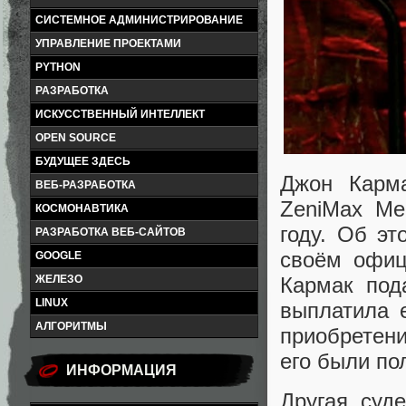
СИСТЕМНОЕ АДМИНИСТРИРОВАНИЕ
УПРАВЛЕНИЕ ПРОЕКТАМИ
PYTHON
РАЗРАБОТКА
ИСКУССТВЕННЫЙ ИНТЕЛЛЕКТ
OPEN SOURCE
БУДУЩЕЕ ЗДЕСЬ
Джон Карма
ВЕБ-РАЗРАБОТКА
ZeniMax Me
КОСМОНАВТИКА
году. Об э
РАЗРАБОТКА ВЕБ-САЙТОВ
своём офици
GOOGLE
ЖЕЛЕЗО
Кармак под
LINUX
выплатила 
АЛГОРИТМЫ
приобретени
его были по
ИНФОРМАЦИЯ
Другая суд