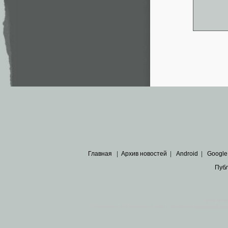
Главная
|
Архив новостей
|
Android
|
Google
Пуб
Все пра
Основными материалами сайта являются
архивные ко