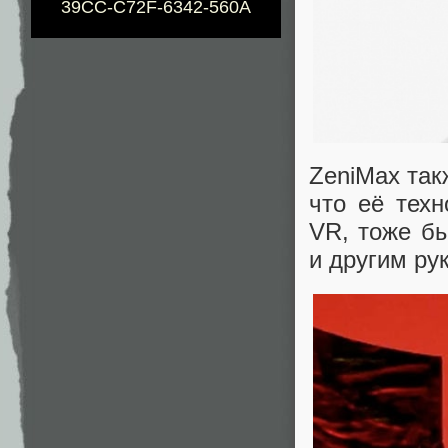
39CC-C72F-6342-560A
ZeniMax так
что её тех
VR, тоже бы
и другим ру