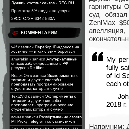
Лучший хостинг сайтов - REG.RU
гарнитуры O
Промокод 5% скидки на услуги
суд обязал
39CC-C72F-6342-560A
ZeniMax $5
апелляция,
КОММЕНТАРИИ
окончательн
v4f
к записи
Перебор IP-адресов на
хостинге — и как с этим бороться
My per
amarakin
к записи
Альтернативный
список заблокированных в РФ
fully s
ресурсов Re:filter
of Id S
ResizeOn
к записи
Эксперименты с
тиграми и другие способы
each ot
преподавать программирование
студентам, которым скучно
— Joh
Text2Vid
к записи
Эксперименты с
тиграми и другие способы
2018 г.
преподавать программирование
студентам, которым скучно
всым
к записи
Развёртывание своего
MTProxy Telegram со статистикой
Напомним: Д