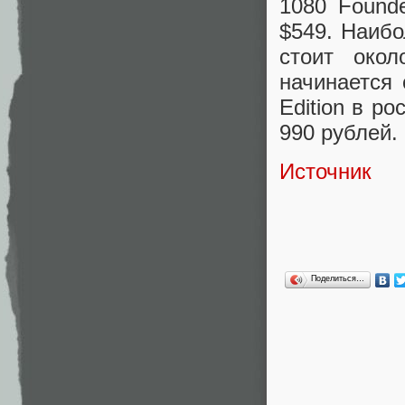
1080 Found
$549. Наиб
стоит око
начинается
Edition в р
990 рублей.
Источник
Поделиться…