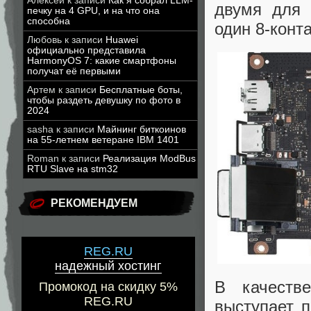
Алексей
к записи
Как я собрал LLM-
двумя для 
печку на 4 GPU, и на что она
способна
один 8-конт
Любовь
к записи
Huawei
официально представила
HarmonyOS 7: какие смартфоны
получат её первыми
Артем
к записи
Бесплатные боты,
чтобы раздеть девушку по фото в
2024
sasha
к записи
Майнинг биткоинов
на 55-летнем ветеране IBM 1401
Roman
к записи
Реализация ModBus
RTU Slave на stm32
РЕКОМЕНДУЕМ
REG.RU
надежный хостинг
В качеств
Промокод на скидку 5%
REG.RU
выступает п