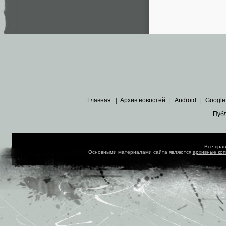
Главная
|
Архив новостей
|
Android
|
Google
Пуб
Все пра
Основными материалами сайта являются
архивные ко