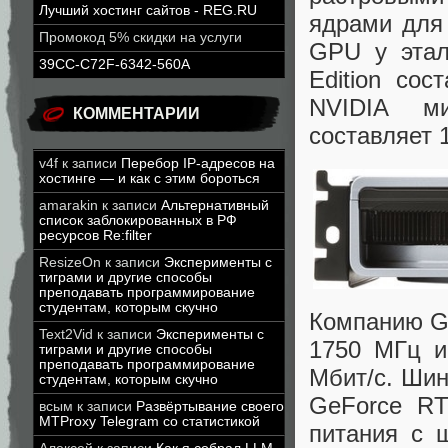
Лучший хостинг сайтов - REG.RU
ядрами для 
Промокод 5% скидки на услуги
GPU у этал
39CC-C72F-6342-560A
Edition со
NVIDIA ми
КОММЕНТАРИИ
составляет 
v4f
к записи
Перебор IP-адресов на
хостинге — и как с этим бороться
amarakin
к записи
Альтернативный
список заблокированных в РФ
ресурсов Re:filter
ResizeOn
к записи
Эксперименты с
тиграми и другие способы
преподавать программирование
студентам, которым скучно
Компанию G
Text2Vid
к записи
Эксперименты с
1750 МГц и
тиграми и другие способы
преподавать программирование
Мбит/с. Шин
студентам, которым скучно
GeForce RT
всым
к записи
Развёртывание своего
MTProxy Telegram со статистикой
питания с 