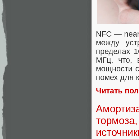
NFC — near
между уст
пределах 1
МГц, что, 
мощности с
помех для к
Читать по
Амортиза
тормоза,
источник