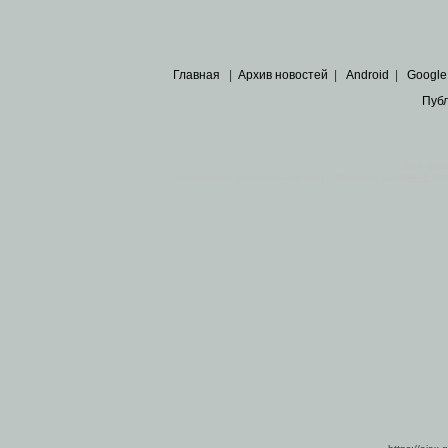
Главная
|
Архив новостей
|
Android
|
Google
Пуб
Все пра
Основными материалами сайта являются
архивные ко