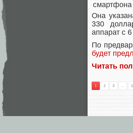
Она указан
330 долла
аппарат с 
По предва
будет пред
Читать по
1
2
3
...
1