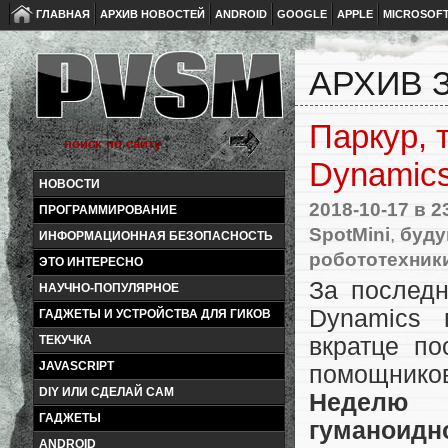
ГЛАВНАЯ
АРХИВ НОВОСТЕЙ
ANDROID
GOOGLE
APPLE
MICROSOF
АРХИВ З
Паркур, 
Dynamic
НОВОСТИ
2018-10-17
в 2
ПРОГРАММИРОВАНИЕ
SpotMini
,
буду
ИНФОРМАЦИОННАЯ БЕЗОПАСНОСТЬ
робототехник
ЭТО ИНТЕРЕСНО
За послед
НАУЧНО-ПОПУЛЯРНОЕ
Dynamics 
ГАДЖЕТЫ И УСТРОЙСТВА ДЛЯ ГИКОВ
вкратце п
ТЕКУЧКА
JAVASCRIPT
помощнико
DIY ИЛИ СДЕЛАЙ САМ
Неделю 
ГАДЖЕТЫ
гуманоидно
ANDROID