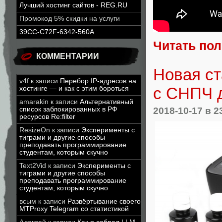
Лучший хостинг сайтов - REG.RU
Промокод 5% скидки на услуги
39CC-C72F-6342-560A
Читать по
КОММЕНТАРИИ
Новая ст
v4f
к записи
Перебор IP-адресов на
с СНПЧ д
хостинге — и как с этим бороться
amarakin
к записи
Альтернативный
2018-10-17
в 2
список заблокированных в РФ
ресурсов Re:filter
ResizeOn
к записи
Эксперименты с
тиграми и другие способы
преподавать программирование
студентам, которым скучно
Text2Vid
к записи
Эксперименты с
тиграми и другие способы
преподавать программирование
студентам, которым скучно
всым
к записи
Развёртывание своего
MTProxy Telegram со статистикой