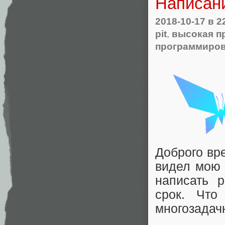
Написан
2018-10-17
в 2
pit
,
высокая п
программиро
Доброго вре
видел мою 
написать 
срок. Что
многозадач