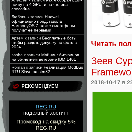
Алексей
к записи
Как я собрал LLM-
печку на 4 GPU, и на что она
способна
Любовь
к записи
Huawei
официально представила
HarmonyOS 7: какие смартфоны
получат её первыми
Артем
к записи
Бесплатные боты,
Читать по
чтобы раздеть девушку по фото в
2024
sasha
к записи
Майнинг биткоинов
Зеев Сур
на 55-летнем ветеране IBM 1401
Roman
к записи
Реализация ModBus
Framewo
RTU Slave на stm32
2018-10-17
в 2
РЕКОМЕНДУЕМ
REG.RU
надежный хостинг
Промокод на скидку 5%
REG.RU