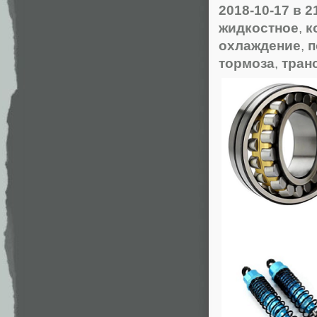
2018-10-17
в 2
жидкостное
,
к
охлаждение
,
п
тормоза
,
тран