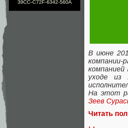
39CC-C72F-6342-560A
В июне 20
компании-
компанией 
уходе из
исполните
На этот ра
Зеев Сурас
Читать по