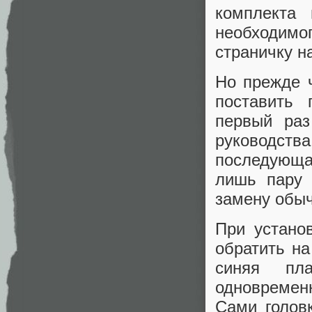
комплекта 
необходим
страничку н
Но прежде 
поставить 
первый раз
руководств
последующа
лишь пару 
замену обыч
При устано
обратить на
синяя пл
одновремен
Сами головк