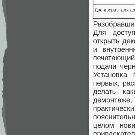
Две дверцы для до
Разобравши
Для доступ
открыть дек
и внутренн
печатающи
подачи черн
Установка 
первых, рас
делать ка
демонтаже
практиче
пояснительн
целом нови
привлекател