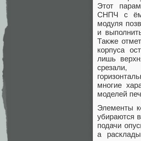
Этот пара
СНПЧ с ём
модуля позв
и выполнит
Также отмет
корпуса ос
лишь верхн
срезали,
горизонтал
многие хар
моделей печ
Элементы к
убираются в
подачи опус
а расклады