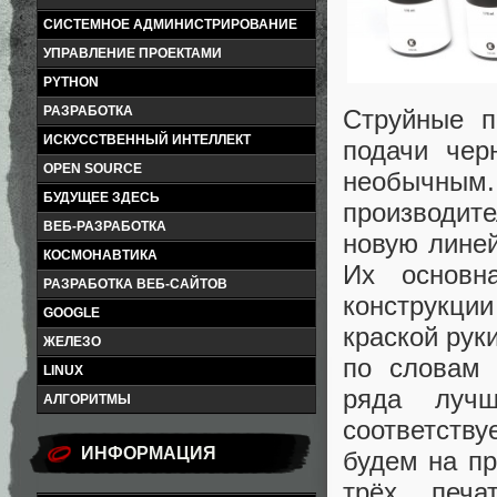
СИСТЕМНОЕ АДМИНИСТРИРОВАНИЕ
УПРАВЛЕНИЕ ПРОЕКТАМИ
PYTHON
РАЗРАБОТКА
Струйные п
ИСКУССТВЕННЫЙ ИНТЕЛЛЕКТ
подачи чер
OPEN SOURCE
необычным.
БУДУЩЕЕ ЗДЕСЬ
производит
ВЕБ-РАЗРАБОТКА
новую линей
КОСМОНАВТИКА
Их основн
РАЗРАБОТКА ВЕБ-САЙТОВ
конструкции
GOOGLE
краской руки
ЖЕЛЕЗО
по словам 
LINUX
ряда луч
АЛГОРИТМЫ
соответству
ИНФОРМАЦИЯ
будем на пр
трёх печа