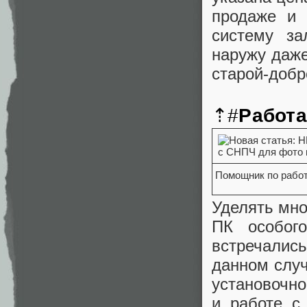
продаже и 
систему за
наружу даже
старой-добр
⇡#
Работа
Помощник по работе
Уделять мн
ПК особог
встречалис
данном случ
установочно
и работе с