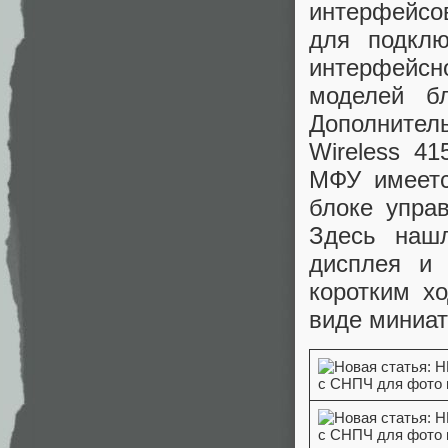
интерфейсо
для подклю
интерфейсн
моделей б
Дополнитель
Wireless 4
МФУ имеетс
блоке упра
Здесь наш
дисплея и 
коротким х
виде миниат