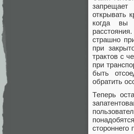
запрещает
открывать к
когда вы 
расстояния
страшно при
при закрыт
трактов с ч
при транспо
быть отсое
обратить ос
Теперь ост
запатенто
пользовател
понадобят
стороннего 