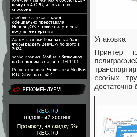
Алексей
к записи
Как я собрал LLM-
печку на 4 GPU, и на что она
способна
Любовь
к записи
Huawei
официально представила
HarmonyOS 7: какие смартфоны
получат её первыми
Упаковка
Артем
к записи
Бесплатные боты,
чтобы раздеть девушку по фото в
2024
Принтер п
sasha
к записи
Майнинг биткоинов
полиграфи
на 55-летнем ветеране IBM 1401
транспортир
Roman
к записи
Реализация ModBus
RTU Slave на stm32
особых тр
достаточно 
РЕКОМЕНДУЕМ
REG.RU
надежный хостинг
Промокод на скидку 5%
REG.RU