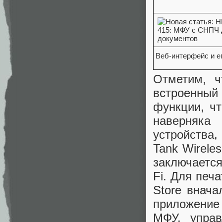
Веб-интерфейс и е
Отметим, ч
встроенный
функции, ч
наверняка
устройства,
Tank Wirele
заключается
Fi. Для печ
Store внача
приложение 
МФУ, управ