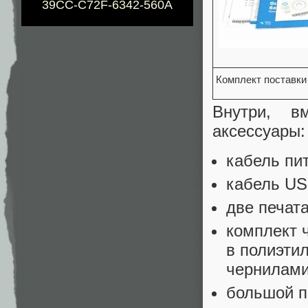
39CC-C72F-6342-560A
Комплект поставки
Внутри, 
аксессуары:
кабель пи
кабель USB
две печат
комплект 
в полиэтил
чернилами
большой п