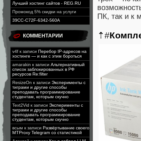
Лучший хостинг сайтов - REG.RU
возможност
Промокод 5% скидки на услуги
ПК, так и к
39CC-C72F-6342-560A
⇡#
Компле
КОММЕНТАРИИ
v4f
к записи
Перебор IP-адресов на
хостинге — и как с этим бороться
amarakin
к записи
Альтернативный
список заблокированных в РФ
ресурсов Re:filter
ResizeOn
к записи
Эксперименты с
тиграми и другие способы
преподавать программирование
студентам, которым скучно
Text2Vid
к записи
Эксперименты с
тиграми и другие способы
преподавать программирование
студентам, которым скучно
всым
к записи
Развёртывание своего
MTProxy Telegram со статистикой