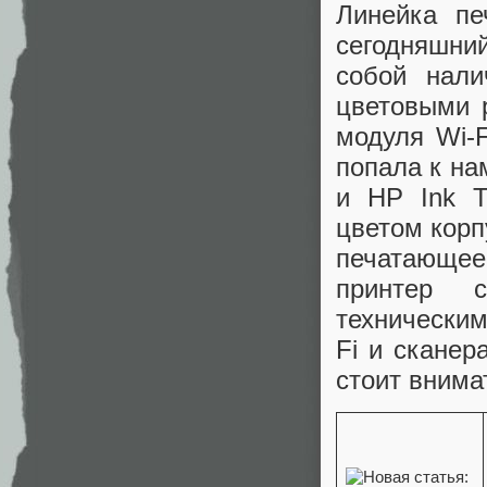
Линейка пе
сегодняшни
собой нали
цветовыми 
модуля Wi-F
попала к на
и HP Ink T
цветом корп
печатающее
принтер 
технически
Fi и сканер
стоит внима