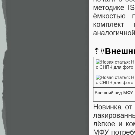
методике I
ёмкостью 
комплект 
аналогичной
⇡#
Внешни
Внешний вид МФУ H
Новинка от 
лакированны
лёгкое и ко
МФУ потребу