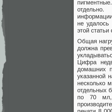
пигментные
отдельно.
информации 
не удалось 
этой статьи 
Общая нагр
должна пре
укладывать
Цифра недв
домашних п
указанной н
несколько м
отдельных б
по 70 мл
производит
печати 8 00