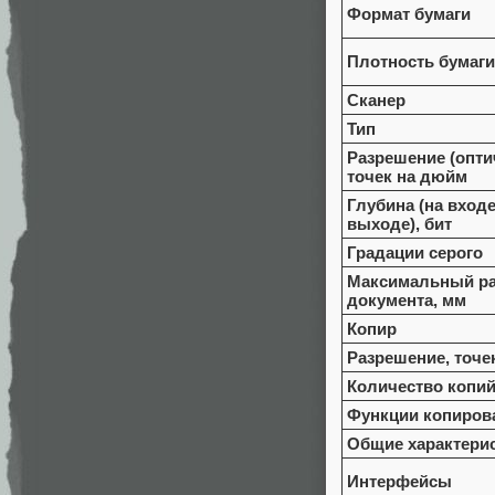
Формат бумаги
Плотность бумаги,
Сканер
Тип
Разрешение (оптич
точек на дюйм
Глубина (на входе
выходе), бит
Градации серого
Максимальный р
документа, мм
Копир
Разрешение, точе
Количество копий
Функции копиров
Общие характери
Интерфейсы