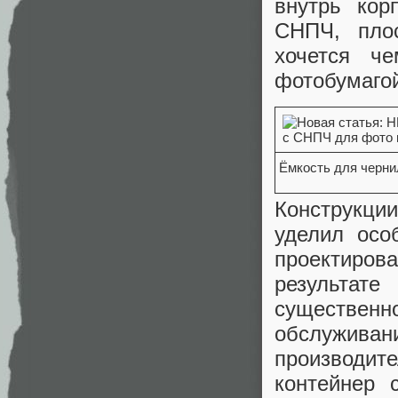
внутрь кор
СНПЧ, плос
хочется ч
фотобумагой
Ёмкость для черни
Конструкци
уделил осо
проектирова
результат
существен
обслуживан
производите
контейнер 