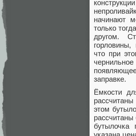
конструкц
непролива
начинают м
только тогд
другом. С
горловины,
что при эт
чернильно
появляюще
заправке.
Ёмкости дл
рассчитаны 
этом бутыло
рассчитаны 
бутылочка 
указана цен