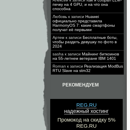
Алексей
к записи
Как я собрал LLM-
печку на 4 GPU, и на что она
способна
Любовь
к записи
Huawei
официально представила
HarmonyOS 7: какие смартфоны
получат её первыми
Артем
к записи
Бесплатные боты,
чтобы раздеть девушку по фото в
2024
sasha
к записи
Майнинг биткоинов
на 55-летнем ветеране IBM 1401
Roman
к записи
Реализация ModBus
RTU Slave на stm32
РЕКОМЕНДУЕМ
REG.RU
надежный хостинг
Промокод на скидку 5%
REG.RU