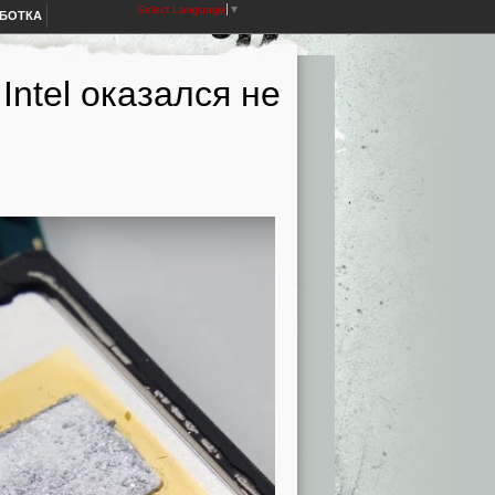
Select Language
▼
АБОТКА
ntel оказался не