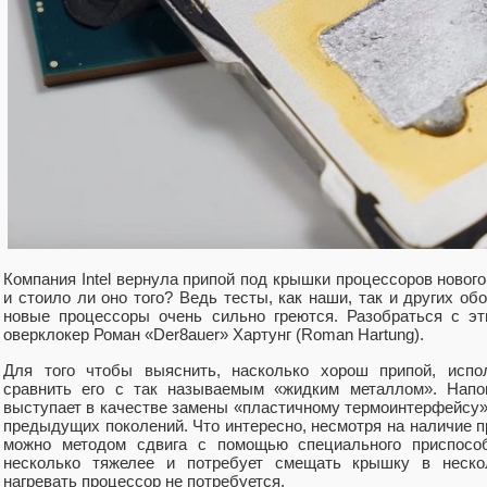
Компания Intel вернула припой под крышки процессоров нового
и стоило ли оно того? Ведь тесты, как наши, так и других обо
новые процессоры очень сильно греются. Разобраться с э
оверклокер Роман «Der8auer» Хартунг (Roman Hartung).
Для того чтобы выяснить, насколько хорош припой, испол
сравнить его с так называемым «жидким металлом». Напо
выступает в качестве замены «пластичному термоинтерфейсу»,
предыдущих поколений. Что интересно, несмотря на наличие пр
можно методом сдвига с помощью специального приспосо
несколько тяжелее и потребует смещать крышку в неско
нагревать процессор не потребуется.