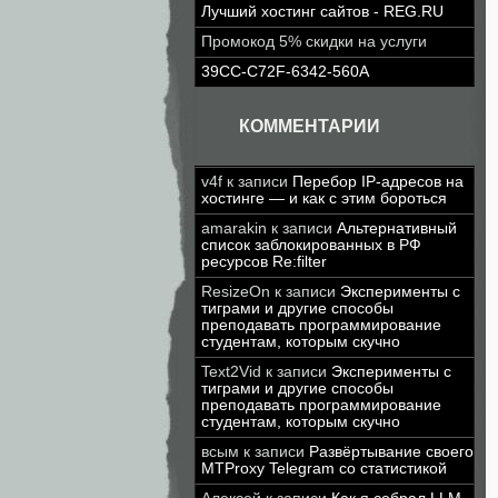
Лучший хостинг сайтов - REG.RU
Промокод 5% скидки на услуги
39CC-C72F-6342-560A
КОММЕНТАРИИ
v4f
к записи
Перебор IP-адресов на
хостинге — и как с этим бороться
amarakin
к записи
Альтернативный
список заблокированных в РФ
ресурсов Re:filter
ResizeOn
к записи
Эксперименты с
тиграми и другие способы
преподавать программирование
студентам, которым скучно
Text2Vid
к записи
Эксперименты с
тиграми и другие способы
преподавать программирование
студентам, которым скучно
всым
к записи
Развёртывание своего
MTProxy Telegram со статистикой