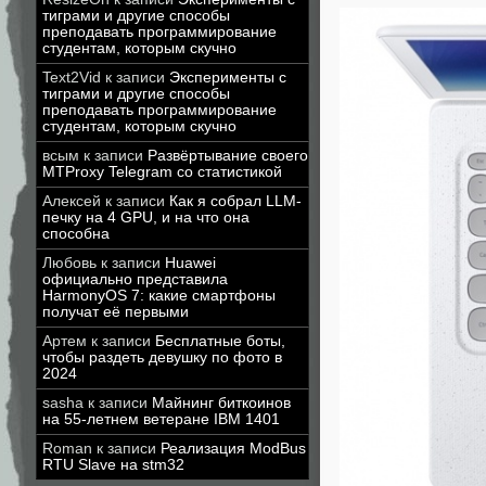
тиграми и другие способы
преподавать программирование
студентам, которым скучно
Text2Vid
к записи
Эксперименты с
тиграми и другие способы
преподавать программирование
студентам, которым скучно
всым
к записи
Развёртывание своего
MTProxy Telegram со статистикой
Алексей
к записи
Как я собрал LLM-
печку на 4 GPU, и на что она
способна
Любовь
к записи
Huawei
официально представила
HarmonyOS 7: какие смартфоны
получат её первыми
Артем
к записи
Бесплатные боты,
чтобы раздеть девушку по фото в
2024
sasha
к записи
Майнинг биткоинов
на 55-летнем ветеране IBM 1401
Roman
к записи
Реализация ModBus
RTU Slave на stm32