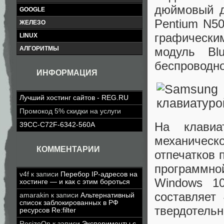
дюймовый д
GOOGLE
Pentium N50
ЖЕЛЕЗО
графически
LINUX
модуль Bl
АЛГОРИТМЫ
беспроводно
ИНФОРМАЦИЯ
Лучший хостинг сайтов - REG.RU
Промокод 5% скидки на услуги
На клавиа
39CC-C72F-6342-560A
механичес
КОММЕНТАРИИ
отпечатков 
программно
v4f
к записи
Перебор IP-адресов на
Windows 1
хостинге — и как с этим бороться
составляет
amarakin
к записи
Альтернативный
список заблокированных в РФ
твердотельн
ресурсов Re:filter
ResizeOn
к записи
Эксперименты с