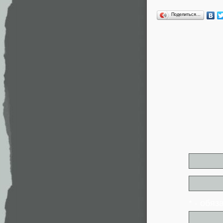
Поделиться…
* - обя