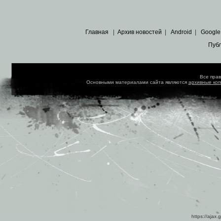
Главная
|
Архив новостей
|
Android
|
Google
Пуб
Все пра
Основными материалами сайта являются
архивные ко
https://ajax.