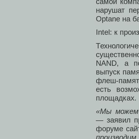
самой компа
нарушат пер
Optane на ба
Intel: к про
Технологи
существенно
NAND, а по
выпуск памя
флеш-память
есть возмо
площадках.
«Мы можем 
— заявил пр
форумe сайт
производи