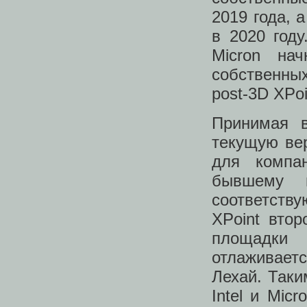
2019 года, 
в 2020 год
Micron нач
собственны
post-3D XPoi
Принимая в
текущую вер
для компа
бывшему п
соответств
XPoint вто
площадки 
отлаживает
Лехай. Таки
Intel и Mic