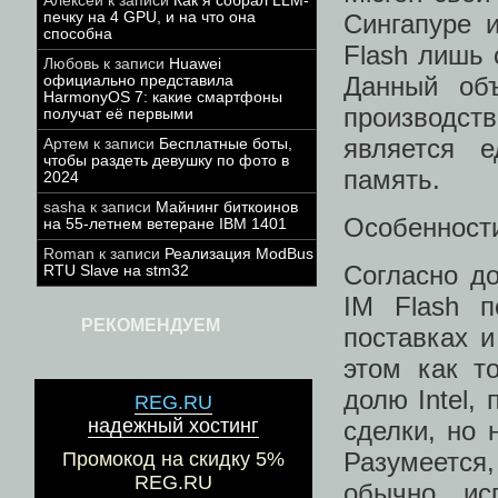
Алексей
к записи
Как я собрал LLM-
Сингапуре 
печку на 4 GPU, и на что она
способна
Flash лишь 
Любовь
к записи
Huawei
Данный объ
официально представила
HarmonyOS 7: какие смартфоны
производств
получат её первыми
является 
Артем
к записи
Бесплатные боты,
чтобы раздеть девушку по фото в
память.
2024
sasha
к записи
Майнинг биткоинов
Особенности
на 55-летнем ветеране IBM 1401
Roman
к записи
Реализация ModBus
Согласно до
RTU Slave на stm32
IM Flash п
РЕКОМЕНДУЕМ
поставках и
этом как т
долю Intel,
REG.RU
надежный хостинг
сделки, но 
Разумеется,
Промокод на скидку 5%
REG.RU
обычно, ис