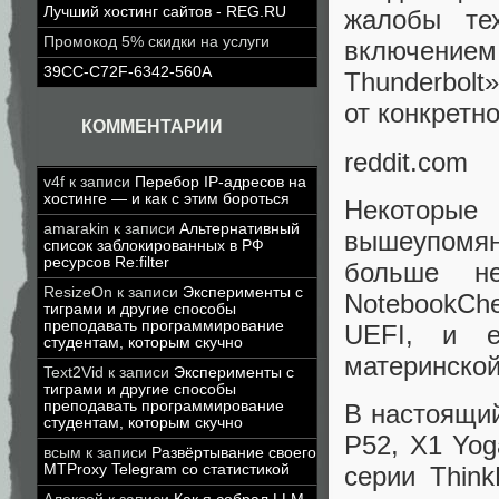
Лучший хостинг сайтов - REG.RU
жалобы те
Промокод 5% скидки на услуги
включение
39CC-C72F-6342-560A
Thunderbolt
от конкретн
КОММЕНТАРИИ
reddit.com
v4f
к записи
Перебор IP-адресов на
хостинге — и как с этим бороться
Некоторые 
amarakin
к записи
Альтернативный
вышеупомяну
список заблокированных в РФ
ресурсов Re:filter
больше не
ResizeOn
к записи
Эксперименты с
NotebookChe
тиграми и другие способы
преподавать программирование
UEFI, и е
студентам, которым скучно
материнской
Text2Vid
к записи
Эксперименты с
тиграми и другие способы
преподавать программирование
В настоящи
студентам, которым скучно
P52, X1 Yog
всым
к записи
Развёртывание своего
MTProxy Telegram со статистикой
серии Think