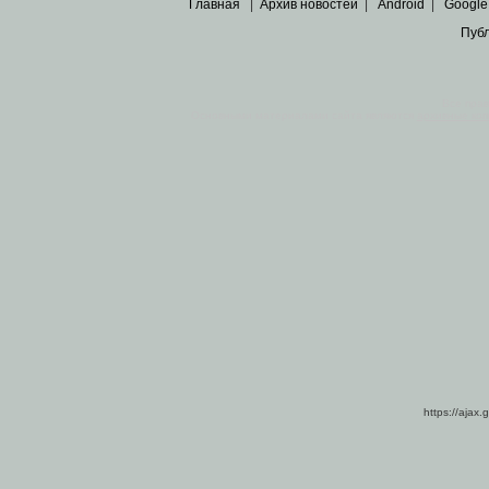
Главная
|
Архив новостей
|
Android
|
Google
Пуб
Все пра
Основными материалами сайта являются
архивные ко
https://ajax.