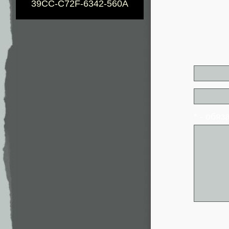
39CC-C72F-6342-560A
* - обя