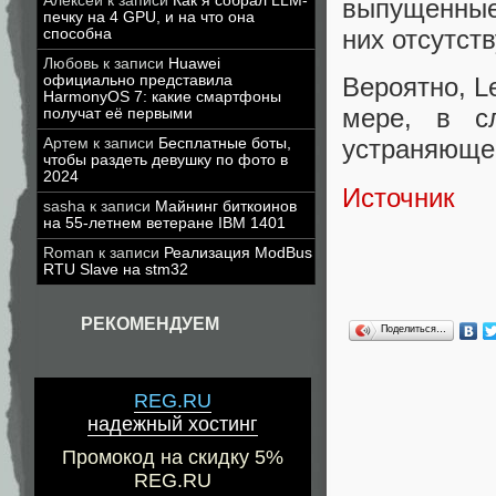
Алексей
к записи
Как я собрал LLM-
выпущенные 
печку на 4 GPU, и на что она
них отсутств
способна
Любовь
к записи
Huawei
официально представила
Вероятно, L
HarmonyOS 7: какие смартфоны
мере, в с
получат её первыми
устраняющее
Артем
к записи
Бесплатные боты,
чтобы раздеть девушку по фото в
2024
Источник
sasha
к записи
Майнинг биткоинов
на 55-летнем ветеране IBM 1401
Roman
к записи
Реализация ModBus
RTU Slave на stm32
РЕКОМЕНДУЕМ
Поделиться…
REG.RU
надежный хостинг
Промокод на скидку 5%
REG.RU