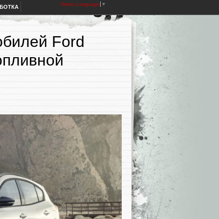
Select Language
▼
АБОТКА
обилей Ford
опливной