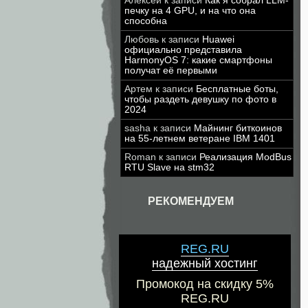
Алексей
к записи
Как я собрал LLM-
печку на 4 GPU, и на что она
способна
Любовь
к записи
Huawei
официально представила
HarmonyOS 7: какие смартфоны
получат её первыми
Артем
к записи
Бесплатные боты,
чтобы раздеть девушку по фото в
2024
sasha
к записи
Майнинг биткоинов
на 55-летнем ветеране IBM 1401
Roman
к записи
Реализация ModBus
RTU Slave на stm32
РЕКОМЕНДУЕМ
REG.RU
надежный хостинг
Промокод на скидку 5%
REG.RU