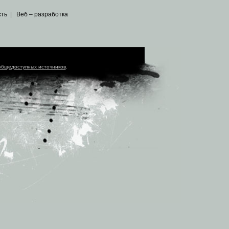
сть
|
Веб – разработка
общедоступных источников
.