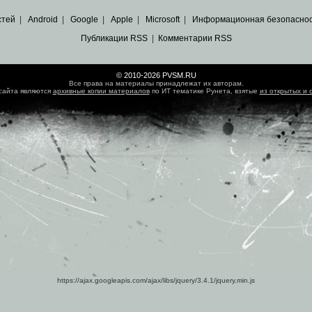
стей
|
Android
|
Google
|
Apple
|
Microsoft
|
Информационная безопасно
Публикации RSS
|
Комментарии RSS
© 2010-2026 PVSM.RU
Все права на материалы принадлежат их авторам.
сайта являются
архивные копии материалов
по ИТ тематике Рунета, взятые
из открытых и 
https://ajax.googleapis.com/ajax/libs/jquery/3.4.1/jquery.min.js