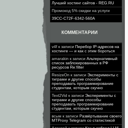
Лучший хостинг сайтов - REG.RU
Промокод 5% скидки на услуги
39CC-C72F-6342-560A
КОММЕНТАРИИ
v4f
к записи
Перебор IP-адресов на
хостинге — и как с этим бороться
amarakin
к записи
Альтернативный
список заблокированных в РФ
ресурсов Re:filter
ResizeOn
к записи
Эксперименты с
тиграми и другие способы
преподавать программирование
студентам, которым скучно
Text2Vid
к записи
Эксперименты с
тиграми и другие способы
преподавать программирование
студентам, которым скучно
всым
к записи
Развёртывание своего
MTProxy Telegram со статистикой