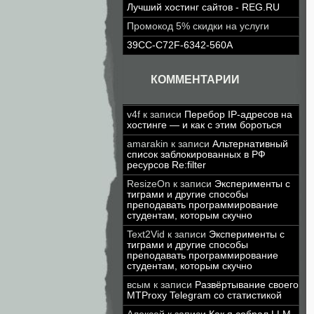
Лучший хостинг сайтов - REG.RU
Промокод 5% скидки на услуги
39CC-C72F-6342-560A
КОММЕНТАРИИ
v4f
к записи
Перебор IP-адресов на
хостинге — и как с этим бороться
amarakin
к записи
Альтернативный
список заблокированных в РФ
ресурсов Re:filter
ResizeOn
к записи
Эксперименты с
тиграми и другие способы
преподавать программирование
студентам, которым скучно
Text2Vid
к записи
Эксперименты с
тиграми и другие способы
преподавать программирование
студентам, которым скучно
всым
к записи
Развёртывание своего
MTProxy Telegram со статистикой