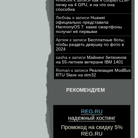
Алексей
к записи
Как я собрал LLM-
печку на 4 GPU, и на что она
способна
Любовь
к записи
Huawei
официально представила
HarmonyOS 7: какие смартфоны
получат её первыми
Артем
к записи
Бесплатные боты,
чтобы раздеть девушку по фото в
2024
sasha
к записи
Майнинг биткоинов
на 55-летнем ветеране IBM 1401
Roman
к записи
Реализация ModBus
RTU Slave на stm32
РЕКОМЕНДУЕМ
REG.RU
надежный хостинг
Промокод на скидку 5%
REG.RU