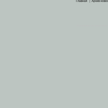
Главная
|
Архив ново
Основными материалами 