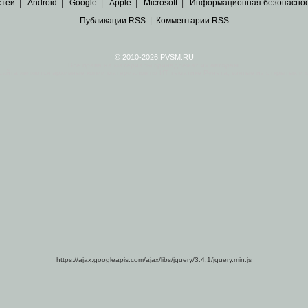
стей
|
Android
|
Google
|
Apple
|
Microsoft
|
Информационная безопасно
Публикации RSS
|
Комментарии RSS
© 2010-2026 PVSM.RU
Все права на материалы принадлежат их авторам.
сайта являются
архивные копии материалов
по ИТ тематике Рунета, взятые
из открытых и 
https://ajax.googleapis.com/ajax/libs/jquery/3.4.1/jquery.min.js