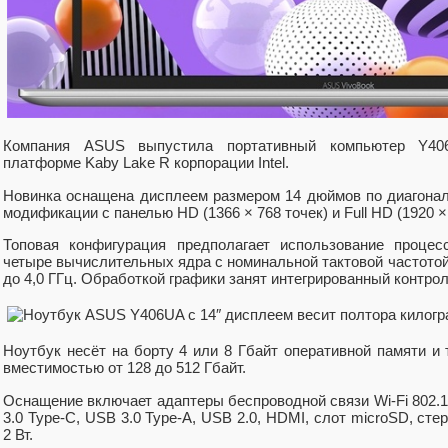
Компания ASUS выпустила портативный компьютер Y406
платформе Kaby Lake R корпорации Intel.
Новинка оснащена дисплеем размером 14 дюймов по диагонал
модификации с панелью HD (1366 × 768 точек) и Full HD (1920 ×
Топовая конфигурация предполагает использование процес
четыре вычислительных ядра с номинальной тактовой частото
до 4,0 ГГц. Обработкой графики занят интегрированный контрол
Ноутбук несёт на борту 4 или 8 Гбайт оперативной памяти и
вместимостью от 128 до 512 Гбайт.
Оснащение включает адаптеры беспроводной связи Wi-Fi 802.11
3.0 Type-C, USB 3.0 Type-А, USB 2.0, HDMI, слот microSD, с
2 Вт.