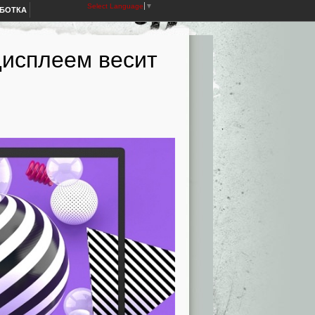
Select Language
▼
АБОТКА
дисплеем весит