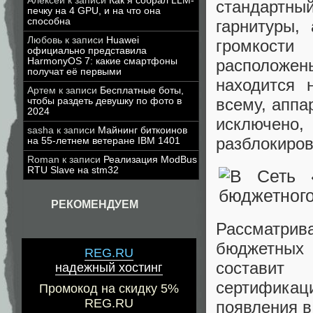
Алексей
к записи
Как я собрал LLM-
стандартны
печку на 4 GPU, и на что она
способна
гарнитуры,
Любовь
к записи
Huawei
громкости
официально представила
расположены
HarmonyOS 7: какие смартфоны
получат её первыми
находится 
Артем
к записи
Бесплатные боты,
всему, аппа
чтобы раздеть девушку по фото в
2024
исключено
sasha
к записи
Майнинг биткоинов
разблокиров
на 55-летнем ветеране IBM 1401
Roman
к записи
Реализация ModBus
RTU Slave на stm32
РЕКОМЕНДУЕМ
Рассматри
бюджетных
REG.RU
составит
надежный хостинг
сертифика
Промокод на скидку 5%
REG.RU
появления в