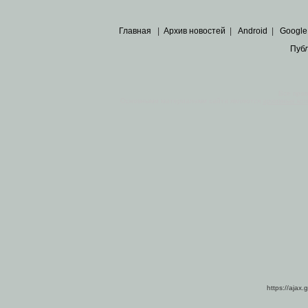
Главная
|
Архив новостей
|
Android
|
Google
Пуб
Все пра
Основными материалами сайта являются
архивные ко
https://ajax.