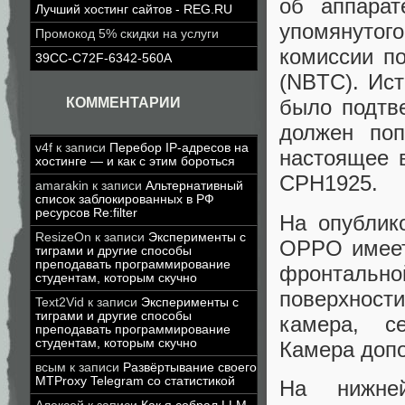
об аппара
Лучший хостинг сайтов - REG.RU
упомянутог
Промокод 5% скидки на услуги
комиссии п
39CC-C72F-6342-560A
(NBTC). Ист
КОММЕНТАРИИ
было подтв
должен поп
v4f
к записи
Перебор IP-адресов на
настоящее 
хостинге — и как с этим бороться
CPH1925.
amarakin
к записи
Альтернативный
список заблокированных в РФ
ресурсов Re:filter
На опублик
ResizeOn
к записи
Эксперименты с
OPPO имеет
тиграми и другие способы
преподавать программирование
фронталь
студентам, которым скучно
поверхнос
Text2Vid
к записи
Эксперименты с
тиграми и другие способы
камера, с
преподавать программирование
студентам, которым скучно
Камера допо
всым
к записи
Развёртывание своего
MTProxy Telegram со статистикой
На нижней