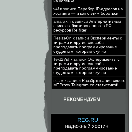
на коленке
v4f
к записи
Перебор IP-адресов на
хостинге — и как с этим бороться
amarakin
к записи
Альтернативный
список заблокированных в РФ
ресурсов Re:filter
ResizeOn
к записи
Эксперименты с
тиграми и другие способы
преподавать программирование
студентам, которым скучно
Text2Vid
к записи
Эксперименты с
тиграми и другие способы
преподавать программирование
студентам, которым скучно
всым
к записи
Развёртывание своего
MTProxy Telegram со статистикой
РЕКОМЕНДУЕМ
REG.RU
надежный хостинг