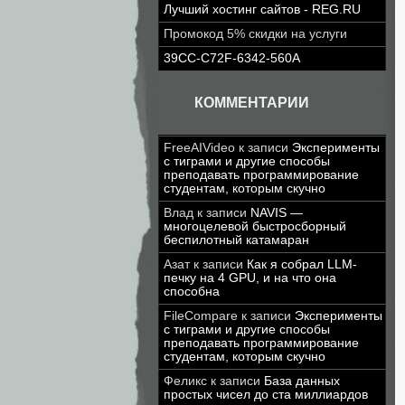
Лучший хостинг сайтов - REG.RU
Промокод 5% скидки на услуги
39CC-C72F-6342-560A
КОММЕНТАРИИ
FreeAIVideo
к записи
Эксперименты
с тиграми и другие способы
преподавать программирование
студентам, которым скучно
Влад
к записи
NAVIS —
многоцелевой быстросборный
беспилотный катамаран
Азат
к записи
Как я собрал LLM-
печку на 4 GPU, и на что она
способна
FileCompare
к записи
Эксперименты
с тиграми и другие способы
преподавать программирование
студентам, которым скучно
Феликс
к записи
База данных
простых чисел до ста миллиардов