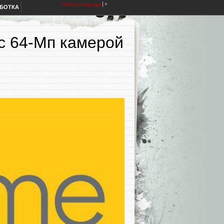
Select Language
▼
АБОТКА
с 64-Мп камерой