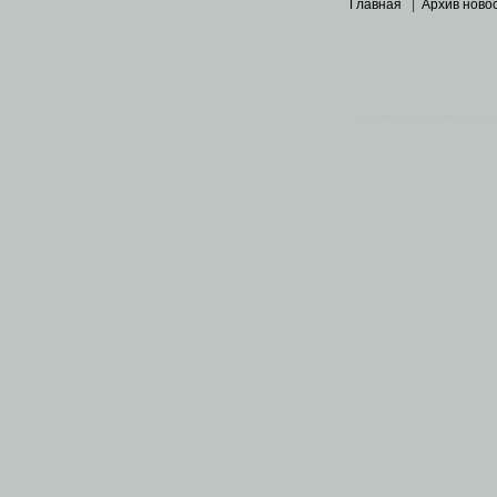
Главная
|
Архив ново
Основными материалами 