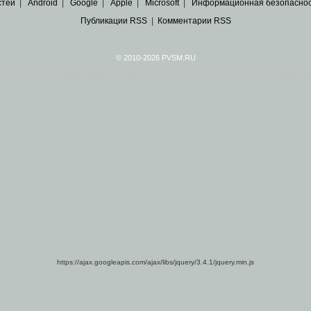
стей
|
Android
|
Google
|
Apple
|
Microsoft
|
Информационная безопасно
Публикации RSS
|
Комментарии RSS
© 2010-2026 PVSM.RU
Все права на материалы принадлежат их авторам.
сайта являются
архивные копии материалов
по ИТ тематике Рунета, взятые
из открытых и 
https://ajax.googleapis.com/ajax/libs/jquery/3.4.1/jquery.min.js