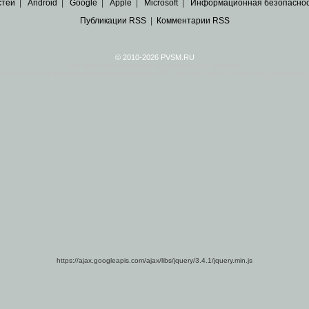
стей
|
Android
|
Google
|
Apple
|
Microsoft
|
Информационная безопасно
Публикации RSS
|
Комментарии RSS
© 2010-2026 PVSM.RU
Все права на материалы принадлежат их авторам.
сайта являются
архивные копии материалов
по ИТ тематике Рунета, взятые
из открытых и 
https://ajax.googleapis.com/ajax/libs/jquery/3.4.1/jquery.min.js