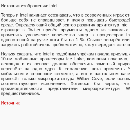
Источник изображения: Intel
Теперь и Intel начинает осознавать, что в современных играх с
больше себя не оправдывает, и нужно повышать быстродей
среде. Определяющий общий вектор развития архитектур Intel 
странице в Twitter привёл аргументы одного из знакомых 
променять увеличение количества ядер в процессорах In
однопоточной нагрузке хотя бы на 1 %. Свыше четырёх или
загрузить работой очень проблематично, как утверждает источн
Нельзя сказать, что Intel к подобным упрёкам начала прислуш
10-нм мобильные процессоры Ice Lake, компания пояснила,
лежащая в их основе, должна обеспечить заметный прирос
пересчёте на одно ядро. К сожалению, пока применять 
мобильном и серверном сегменте, а вот в настольном кач
принесёт только микроархитектура Willow Cove, если осно
соответствующее исполнение. Хотелось бы верить, чт
производительности представители микроархитектуры
предшественников.
Источник