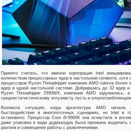
Принято считать, что именно корпорация Intel иницииров
количеством процессорных ядер в настольном сегменте, хотя
процессоров Ryzen Threadripper компания AMD смогла более 
ядер в одной настольной системе. Добравшись до 32 ядер и
Ryzen Threadripper 2990WX, компания AMD задумалась, а
среднестатистическому энтузиасту, пусть и злоупотребляюще
Возникла ситуация, когда архитектура AMD начала 
быстродействие в многопоточных сценариях, но Intel в г
остановило. Процессор Core i9-9900K она оснастила и восе
даже упаковка в виде додекаэдра была призвана выделить э
разгона и совмещения работы с развлечениями.