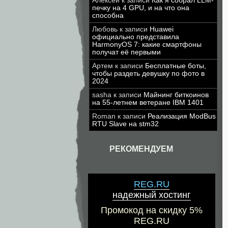
Алексей
к записи
Как я собрал LLM-
печку на 4 GPU, и на что она
способна
Любовь
к записи
Huawei
официально представила
HarmonyOS 7: какие смартфоны
получат её первыми
Артем
к записи
Бесплатные боты,
чтобы раздеть девушку по фото в
2024
sasha
к записи
Майнинг биткоинов
на 55-летнем ветеране IBM 1401
Roman
к записи
Реализация ModBus
RTU Slave на stm32
РЕКОМЕНДУЕМ
REG.RU
надежный хостинг
Промокод на скидку 5%
REG.RU