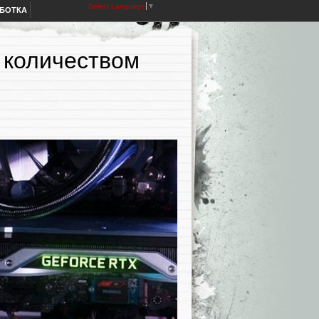
Select Language
▼
АБОТКА
а количеством