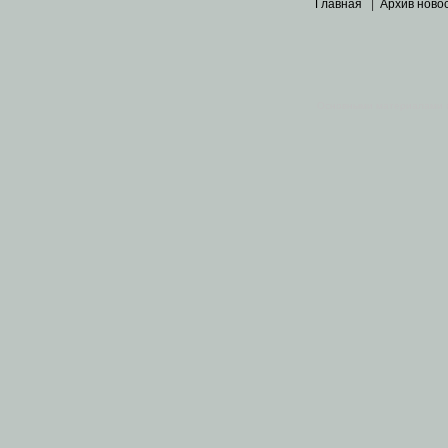
Главная
|
Архив ново
Основными материалами 