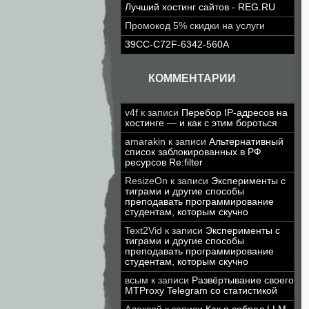
Лучший хостинг сайтов - REG.RU
Промокод 5% скидки на услуги
39CC-C72F-6342-560A
КОММЕНТАРИИ
v4f
к записи
Перебор IP-адресов на
хостинге — и как с этим бороться
amarakin
к записи
Альтернативный
список заблокированных в РФ
ресурсов Re:filter
ResizeOn
к записи
Эксперименты с
тиграми и другие способы
преподавать программирование
студентам, которым скучно
Text2Vid
к записи
Эксперименты с
тиграми и другие способы
преподавать программирование
студентам, которым скучно
всым
к записи
Развёртывание своего
MTProxy Telegram со статистикой