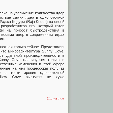
тавка на увеличение количества ядер
ствие самих ядер в однопоточной
Раджа Кодури (Raja Koduri) на своей
разработчиков игр, который готов
tel на прирост быстродействия в
 восьми ядер в современных играх
ик.
иваться только сейчас. Представляя
 что микроархитектура Sunny Cove,
т удельной производительности в
Sunny Cove планируется только в
ественные изменения в этой сфере
ванные на ней процессоры получат
о с точки зрения однопоточной
 Willow Cove выступят не хуже
Источник