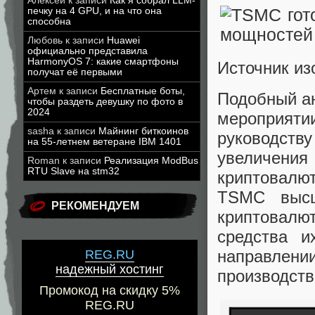
Алексей
к записи
Как я собрал LLM-
печку на 4 GPU, и на что она
способна
Любовь
к записи
Huawei
официально представила
HarmonyOS 7: какие смартфоны
Источник и
получат её первыми
Артем
к записи
Бесплатные боты,
Подобный ан
чтобы раздеть девушку по фото в
2024
мероприят
sasha
к записи
Майнинг биткоинов
руководств
на 55-летнем ветеране IBM 1401
увеличени
Roman
к записи
Реализация ModBus
RTU Slave на stm32
криптовалю
TSMC высш
РЕКОМЕНДУЕМ
криптовалю
средства и
направлении
REG.RU
надежный хостинг
производст
Промокод на скидку 5%
REG.RU