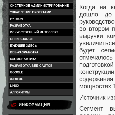
Когда на к
СИСТЕМНОЕ АДМИНИСТРИРОВАНИЕ
УПРАВЛЕНИЕ ПРОЕКТАМИ
дошло до 
PYTHON
руководство
РАЗРАБОТКА
во втором п
ИСКУССТВЕННЫЙ ИНТЕЛЛЕКТ
выручки ко
OPEN SOURCE
увеличиться
БУДУЩЕЕ ЗДЕСЬ
будет сег
ВЕБ-РАЗРАБОТКА
отмечалос
КОСМОНАВТИКА
подготовко
РАЗРАБОТКА ВЕБ-САЙТОВ
конструкц
GOOGLE
содержания
ЖЕЛЕЗО
мощностях 
LINUX
АЛГОРИТМЫ
Источник и
ИНФОРМАЦИЯ
Сегмент в