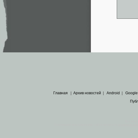
Главная
|
Архив новостей
|
Android
|
Google
Пуб
Все пра
Основными материалами сайта являются
архивные ко