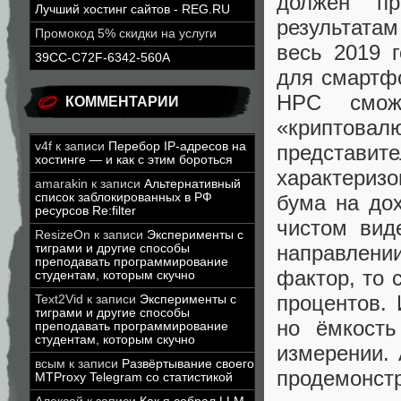
должен пр
Лучший хостинг сайтов - REG.RU
результатам
Промокод 5% скидки на услуги
весь 2019 
39CC-C72F-6342-560A
для смартфо
HPC смож
КОММЕНТАРИИ
«криптов
v4f
к записи
Перебор IP-адресов на
представит
хостинге — и как с этим бороться
характериз
amarakin
к записи
Альтернативный
бума на до
список заблокированных в РФ
ресурсов Re:filter
чистом вид
ResizeOn
к записи
Эксперименты с
направлен
тиграми и другие способы
преподавать программирование
фактор, то 
студентам, которым скучно
процентов. 
Text2Vid
к записи
Эксперименты с
тиграми и другие способы
но ёмкость
преподавать программирование
студентам, которым скучно
измерении.
всым
к записи
Развёртывание своего
продемонстр
MTProxy Telegram со статистикой