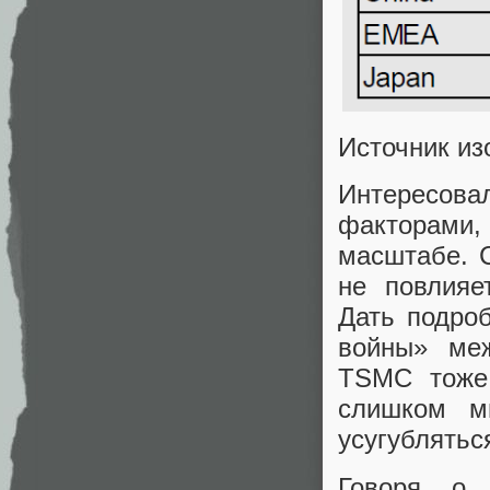
Источник и
Интересов
факторами
масштабе. 
не повлияе
Дать подро
войны» ме
TSMC тоже 
слишком м
усугублятьс
Говоря о 