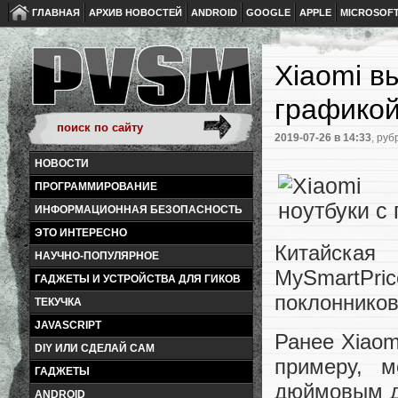
ГЛАВНАЯ
АРХИВ НОВОСТЕЙ
ANDROID
GOOGLE
APPLE
MICROSOF
Xiaomi в
графикой
2019-07-26
в 14:33
, руб
НОВОСТИ
ПРОГРАММИРОВАНИЕ
ИНФОРМАЦИОННАЯ БЕЗОПАСНОСТЬ
ЭТО ИНТЕРЕСНО
Китайская
НАУЧНО-ПОПУЛЯРНОЕ
MySmartPri
ГАДЖЕТЫ И УСТРОЙСТВА ДЛЯ ГИКОВ
поклонников
ТЕКУЧКА
JAVASCRIPT
Ранее Xiaom
DIY ИЛИ СДЕЛАЙ САМ
примеру, м
ГАДЖЕТЫ
дюймовым ди
ANDROID