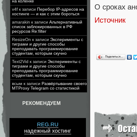
на коленке
О сроках ан
v4f
к записи
Перебор IP-адресов на
хостинге — и как с этим бороться
Источник
amarakin
к записи
Альтернативный
список заблокированных в РФ
ресурсов Re:filter
ResizeOn
к записи
Эксперименты с
тиграми и другие способы
преподавать программирование
студентам, которым скучно
Поделиться…
Text2Vid
к записи
Эксперименты с
тиграми и другие способы
преподавать программирование
студентам, которым скучно
всым
к записи
Развёртывание своего
MTProxy Telegram со статистикой
РЕКОМЕНДУЕМ
REG.RU
надежный хостинг