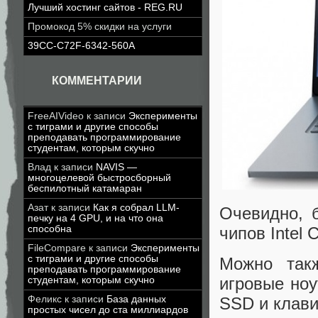
Лучший хостинг сайтов - REG.RU
Промокод 5% скидки на услуги
39CC-C72F-6342-560A
КОММЕНТАРИИ
FreeAIVideo
к записи
Эксперименты
с тиграми и другие способы
преподавать программирование
студентам, которым скучно
Влад
к записи
NAVIS —
многоцелевой быстросборный
беспилотный катамаран
Азат
к записи
Как я собрал LLM-
Очевидно, 
печку на 4 GPU, и на что она
чипов Intel 
способна
FileCompare
к записи
Эксперименты
с тиграми и другие способы
Можно такж
преподавать программирование
игровые но
студентам, которым скучно
SSD и клави
Феликс
к записи
База данных
простых чисел до ста миллиардов