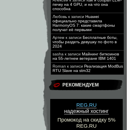
Алексей
к записи
Как я собрал LLM-
печку на 4 GPU, и на что она
способна
Любовь
к записи
Huawei
официально представила
HarmonyOS 7: какие смартфоны
получат её первыми
Артем
к записи
Бесплатные боты,
чтобы раздеть девушку по фото в
2024
sasha
к записи
Майнинг биткоинов
на 55-летнем ветеране IBM 1401
Roman
к записи
Реализация ModBus
RTU Slave на stm32
РЕКОМЕНДУЕМ
REG.RU
надежный хостинг
Промокод на скидку 5%
REG.RU