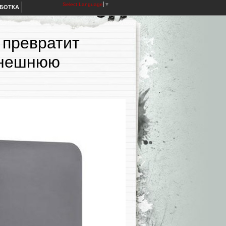
Select Language
▼
АБОТКА
 превратит
внешнюю