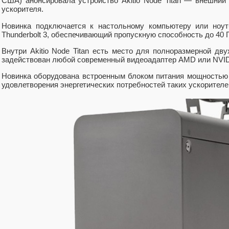
США) анонсировала устройство Akitio Node Titan — внешний 
ускорителя.
Новинка подключается к настольному компьютеру или ноут
Thunderbolt 3, обеспечивающий пропускную способность до 40 Г
Внутри Akitio Node Titan есть место для полноразмерной дв
задействован любой современный видеоадаптер AMD или NVID
Новинка оборудована встроенным блоком питания мощностью 6
удовлетворения энергетических потребностей таких ускорителе