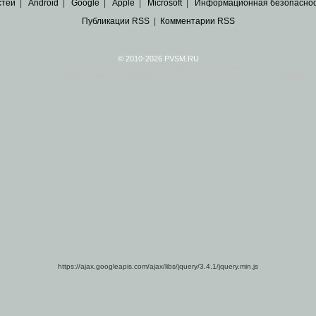
стей
|
Android
|
Google
|
Apple
|
Microsoft
|
Информационная безопасно
Публикации RSS
|
Комментарии RSS
© 2010-2026 PVSM.RU
Все права на материалы принадлежат их авторам.
сайта являются
архивные копии материалов
по ИТ тематике Рунета, взятые
из открытых и 
https://ajax.googleapis.com/ajax/libs/jquery/3.4.1/jquery.min.js