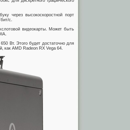
бокс для дискретного графического
буку через высокоскоростной порт
бит/с.
ухслотовой видеокарты. Может быть
IA.
50 Вт. Этого будет достаточно для
й, как AMD Radeon RX Vega 64.