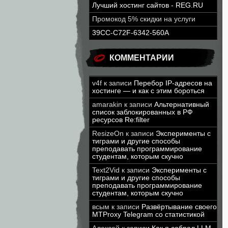
Лучший хостинг сайтов - REG.RU
Промокод 5% скидки на услуги
39CC-C72F-6342-560A
КОММЕНТАРИИ
v4f
к записи
Перебор IP-адресов на
хостинге — и как с этим бороться
amarakin
к записи
Альтернативный
список заблокированных в РФ
ресурсов Re:filter
ResizeOn
к записи
Эксперименты с
тиграми и другие способы
преподавать программирование
студентам, которым скучно
Text2Vid
к записи
Эксперименты с
тиграми и другие способы
преподавать программирование
студентам, которым скучно
всым
к записи
Развёртывание своего
MTProxy Telegram со статистикой