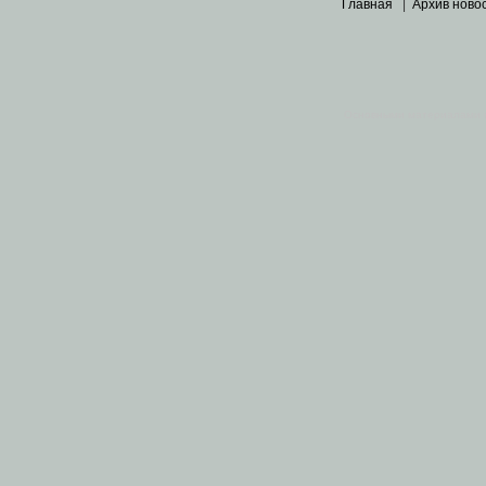
Главная
|
Архив ново
Основными материалами 