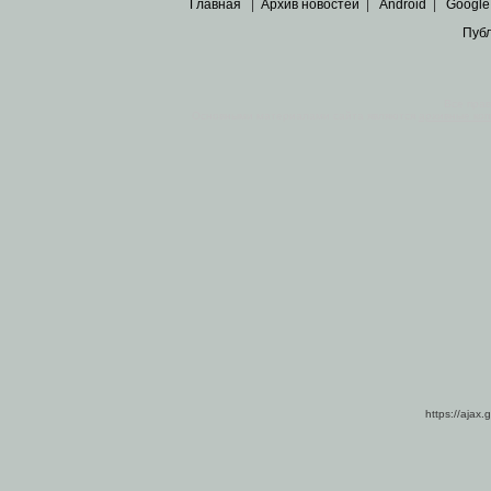
Главная
|
Архив новостей
|
Android
|
Google
Пуб
Все пра
Основными материалами сайта являются
архивные ко
https://ajax.