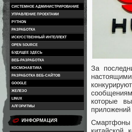
СИСТЕМНОЕ АДМИНИСТРИРОВАНИЕ
УПРАВЛЕНИЕ ПРОЕКТАМИ
PYTHON
РАЗРАБОТКА
ИСКУССТВЕННЫЙ ИНТЕЛЛЕКТ
OPEN SOURCE
БУДУЩЕЕ ЗДЕСЬ
ВЕБ-РАЗРАБОТКА
За последн
КОСМОНАВТИКА
настоящим
РАЗРАБОТКА ВЕБ-САЙТОВ
конкуриру
GOOGLE
ЖЕЛЕЗО
сообщениям
LINUX
которые в
АЛГОРИТМЫ
приложений 
ИНФОРМАЦИЯ
Смартфоны
китайской 