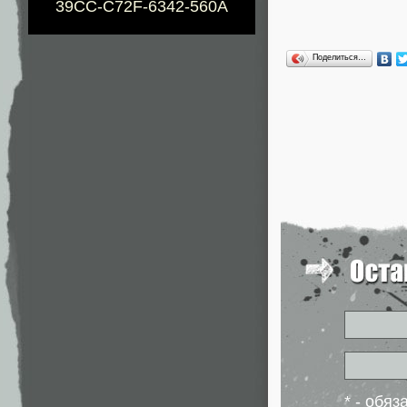
39CC-C72F-6342-560A
Поделиться…
* - обя