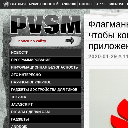
ГЛАВНАЯ
АРХИВ НОВОСТЕЙ
ANDROID
GOOGLE
APPLE
MICROSOF
Флагманы
чтобы ко
приложе
НОВОСТИ
2020-01-29
в 1
ПРОГРАММИРОВАНИЕ
ИНФОРМАЦИОННАЯ БЕЗОПАСНОСТЬ
ЭТО ИНТЕРЕСНО
НАУЧНО-ПОПУЛЯРНОЕ
ГАДЖЕТЫ И УСТРОЙСТВА ДЛЯ ГИКОВ
ТЕКУЧКА
JAVASCRIPT
DIY ИЛИ СДЕЛАЙ САМ
ГАДЖЕТЫ
ANDROID