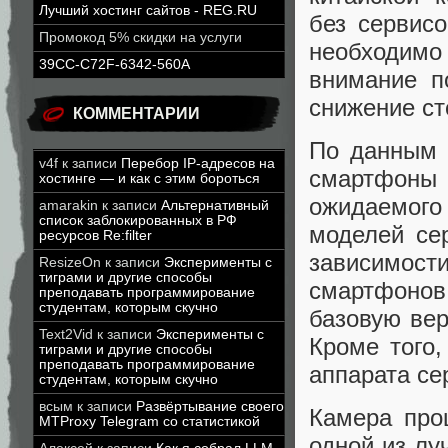
Лучший хостинг сайтов - REG.RU
без сервис
Промокод 5% скидки на услуги
необходимо
39CC-C72F-6342-560A
внимание п
снижение ст
КОММЕНТАРИИ
По данным 
v4f
к записи
Перебор IP-адресов на
смартфоны
хостинге — и как с этим бороться
ожидаемого
amarakin
к записи
Альтернативный
список заблокированных в РФ
моделей се
ресурсов Re:filter
зависимос
ResizeOn
к записи
Эксперименты с
тиграми и другие способы
смартфонов
преподавать программирование
студентам, которым скучно
базовую вер
Text2Vid
к записи
Эксперименты с
Кроме того,
тиграми и другие способы
преподавать программирование
аппарата се
студентам, которым скучно
всым
к записи
Развёртывание своего
Камера про
MTProxy Telegram со статистикой
одной из лу