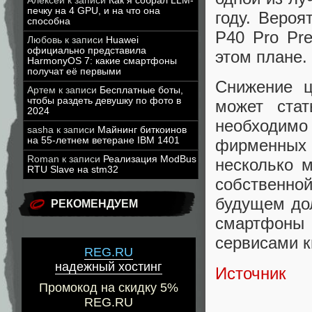
Алексей
к записи
Как я собрал LLM-
печку на 4 GPU, и на что она
году. Вероя
способна
P40 Pro Pr
Любовь
к записи
Huawei
официально представила
этом плане.
HarmonyOS 7: какие смартфоны
получат её первыми
Снижение ц
Артем
к записи
Бесплатные боты,
чтобы раздеть девушку по фото в
может стат
2024
необходим
sasha
к записи
Майнинг биткоинов
на 55-летнем ветеране IBM 1401
фирменных
Roman
к записи
Реализация ModBus
несколько 
RTU Slave на stm32
собственно
будущем дол
РЕКОМЕНДУЕМ
смартфоны 
сервисами к
REG.RU
надежный хостинг
Источник
Промокод на скидку 5%
REG.RU