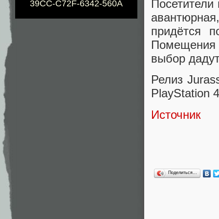
Посетители 
39CC-C72F-6342-560A
авантюрная,
придётся п
Помещения 
выбор дадут
Релиз Juras
PlayStation 
Источник
Поделиться…