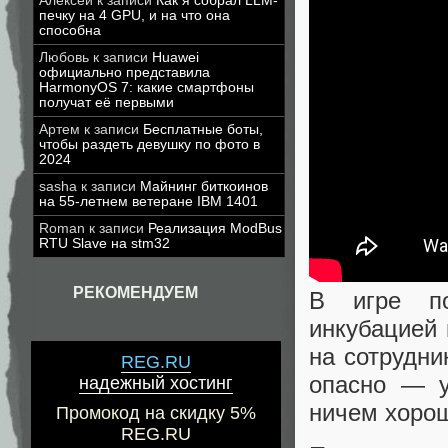
Алексей
к записи
Как я собрал LLM-
печку на 4 GPU, и на что она
способна
Любовь
к записи
Huawei
официально представила
HarmonyOS 7: какие смартфоны
получат её первыми
Артем
к записи
Бесплатные боты,
чтобы раздеть девушку по фото в
2024
sasha
к записи
Майнинг биткоинов
на 55-летнем ветеране IBM 1401
Roman
к записи
Реализация ModBus
RTU Slave на stm32
РЕКОМЕНДУЕМ
В игре по
инкубацией 
на сотрудни
REG.RU
опасно — у
надежный хостинг
ничем хорош
Промокод на скидку 5%
REG.RU