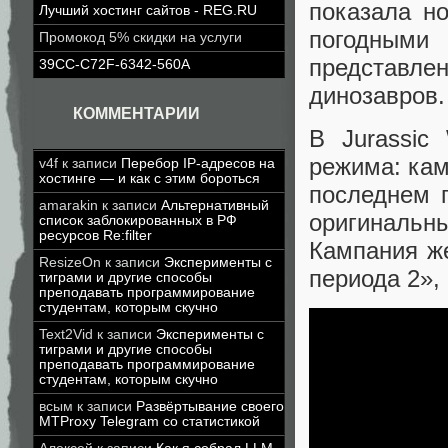
показала н
Лучший хостинг сайтов - REG.RU
погодными
Промокод 5% скидки на услуги
представл
39CC-C72F-6342-560A
динозавров.
КОММЕНТАРИИ
В Jurassic
режима: кам
v4f
к записи
Перебор IP-адресов на
хостинге — и как с этим бороться
последнем 
amarakin
к записи
Альтернативный
оригинальн
список заблокированных в РФ
ресурсов Re:filter
Кампания ж
ResizeOn
к записи
Эксперименты с
периода 2»,
тиграми и другие способы
преподавать программирование
студентам, которым скучно
Text2Vid
к записи
Эксперименты с
тиграми и другие способы
преподавать программирование
студентам, которым скучно
всым
к записи
Развёртывание своего
MTProxy Telegram со статистикой