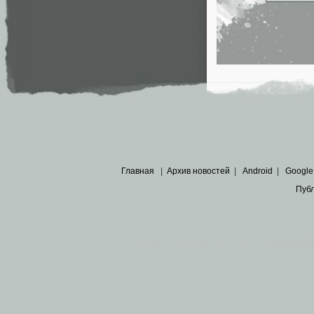
Главная
|
Архив новостей
|
Android
|
Google
Пуб
Все пра
Основными материалами сайта являются
архивные ко