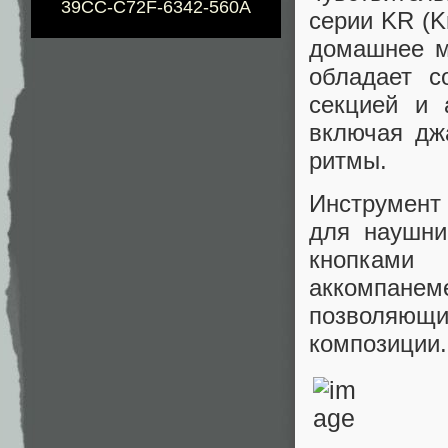
39CC-C72F-6342-560A
серии KR (K
домашнее м
обладает с
секцией и 
включая дж
ритмы.
Инструмент
для наушни
кнопками
аккомпанем
позволяющ
композиции.