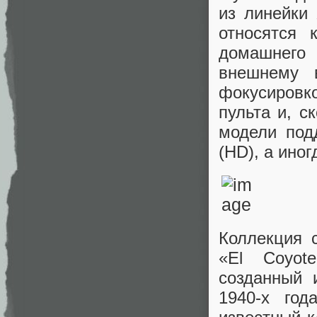
из линейк
относятся 
домашнего 
внешнему 
фокусировк
пульта и, с
модели под
(HD), а иног
Коллекция 
«El Coyot
созданный и
1940-х го