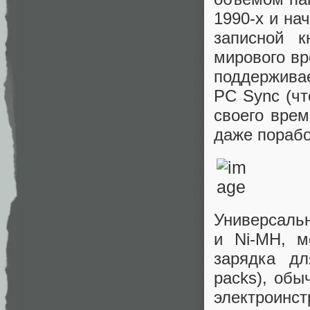
1990-х и на
записной к
мирового вр
поддерживае
PC Sync (ч
своего врем
даже порабо
Универсальн
и Ni-MH, 
зарядка дл
packs), об
электроинст