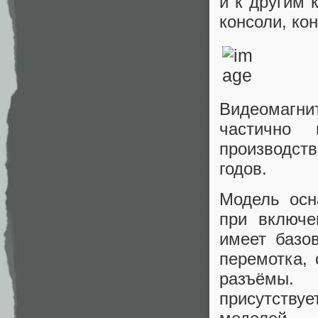
и к другим 
консоли, ко
Видеомагн
частично 
производст
годов.
Модель осн
при включе
имеет базо
перемотка, 
разъёмы. 
присутству