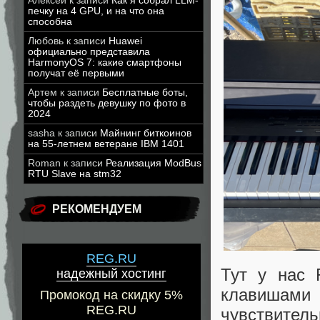
Алексей
к записи
Как я собрал LLM-
печку на 4 GPU, и на что она
способна
Любовь
к записи
Huawei
официально представила
HarmonyOS 7: какие смартфоны
получат её первыми
Артем
к записи
Бесплатные боты,
чтобы раздеть девушку по фото в
2024
sasha
к записи
Майнинг биткоинов
на 55-летнем ветеране IBM 1401
Roman
к записи
Реализация ModBus
RTU Slave на stm32
РЕКОМЕНДУЕМ
REG.RU
Тут у нас 
надежный хостинг
клавишами
Промокод на скидку 5%
REG.RU
чувствитель