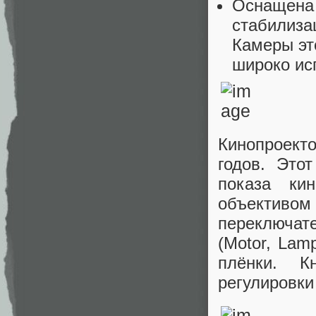
Оснащена 
стабилиза
Камеры эт
широко ис
Кинопроект
годов. Это
показа ки
объективом 
переключате
(Motor, Lam
плёнки. К
регулировки