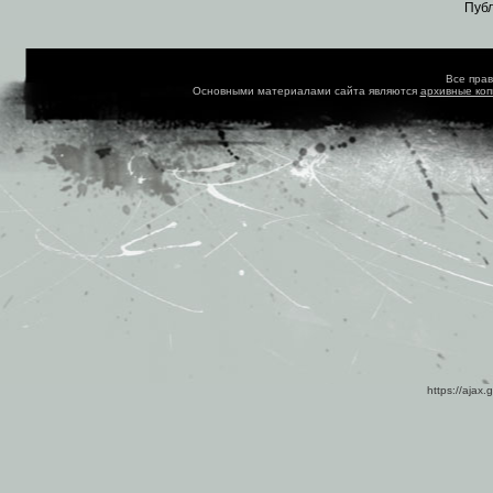
Пуб
Все пра
Основными материалами сайта являются
архивные ко
https://ajax.