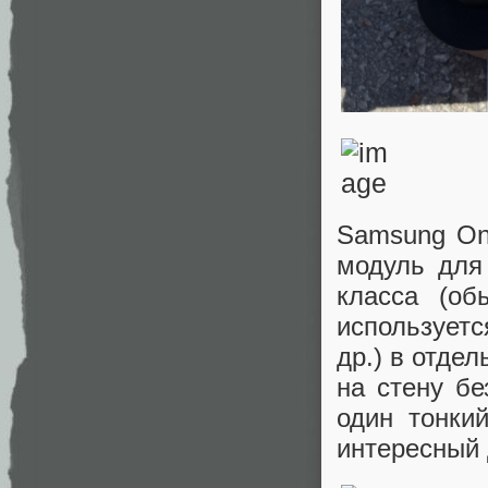
Samsung On
модуль для
класса (об
используетс
др.) в отде
на стену б
один тонки
интересный 