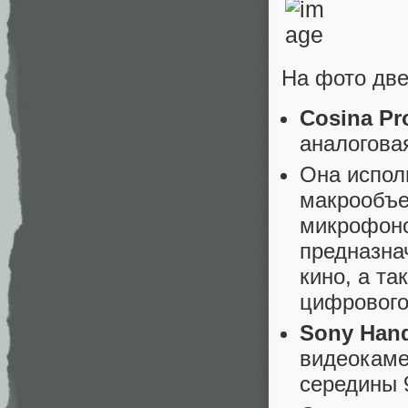
На фото дв
Cosina Pr
аналоговая
Она испол
макрообъе
микрофоно
предназна
кино, а та
цифрового
Sony Han
видеокаме
середины 