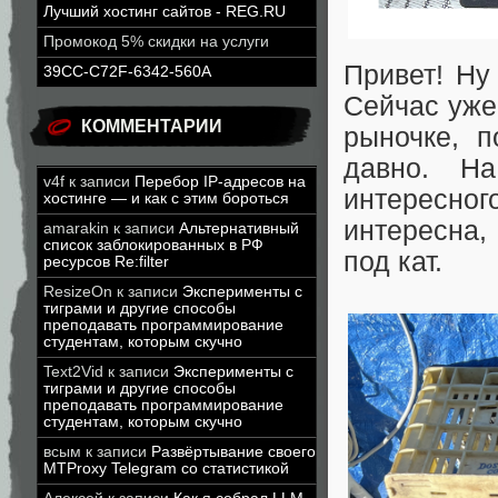
Лучший хостинг сайтов - REG.RU
Промокод 5% скидки на услуги
Привет! Ну
39CC-C72F-6342-560A
Сейчас уже
КОММЕНТАРИИ
рыночке, п
давно. Н
v4f
к записи
Перебор IP-адресов на
интересног
хостинге — и как с этим бороться
интересна,
amarakin
к записи
Альтернативный
список заблокированных в РФ
под кат.
ресурсов Re:filter
ResizeOn
к записи
Эксперименты с
тиграми и другие способы
преподавать программирование
студентам, которым скучно
Text2Vid
к записи
Эксперименты с
тиграми и другие способы
преподавать программирование
студентам, которым скучно
всым
к записи
Развёртывание своего
MTProxy Telegram со статистикой