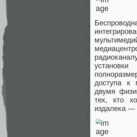
Беспрово
интегрирова
мультиме
медиацентр
радиоканал
установк
полноразме
доступа к 
двумя физи
тех, кто х
издалека — 