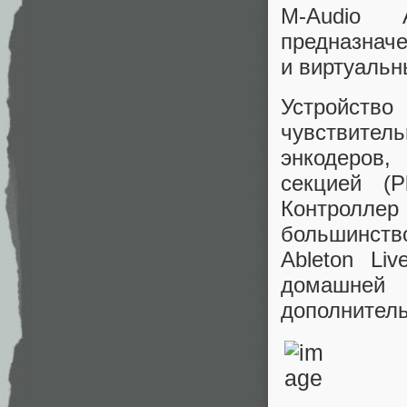
M-Audio 
предназнач
и виртуальн
Устройств
чувствитель
энкодеров,
секцией (
Контроллер
большинств
Ableton Li
домашней 
дополнитель