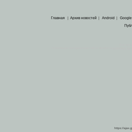
Главная
|
Архив новостей
|
Android
|
Google
Пуб
Все пра
Основными материалами сайта являются
архивные ко
https://ajax.