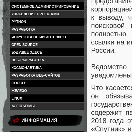
Представи
СИСТЕМНОЕ АДМИНИСТРИРОВАНИЕ
корпорацие
УПРАВЛЕНИЕ ПРОЕКТАМИ
к выводу, 
PYTHON
поисковой 
РАЗРАБОТКА
полностью 
ИСКУССТВЕННЫЙ ИНТЕЛЛЕКТ
ссылки на и
OPEN SOURCE
России.
БУДУЩЕЕ ЗДЕСЬ
ВЕБ-РАЗРАБОТКА
Ведомство
КОСМОНАВТИКА
уведомлены 
РАЗРАБОТКА ВЕБ-САЙТОВ
GOOGLE
Что касаетс
ЖЕЛЕЗО
он обязыв
LINUX
государств
АЛГОРИТМЫ
содержит п
2018 года 
ИНФОРМАЦИЯ
«Спутник» 