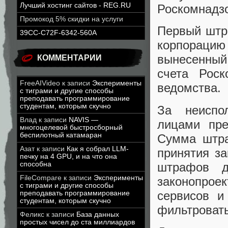
Лучший хостинг сайтов - REG.RU
Роскомнадзо
Промокод 5% скидки на услуги
Первый штр
39CC-C72F-6342-560A
корпорацию
вынесенный 
КОММЕНТАРИИ
счета Роск
FreeAIVideo
к записи
Эксперименты
ведомства.
с тиграми и другие способы
преподавать программирование
студентам, которым скучно
За неиспо
Влад
к записи
NAVIS —
лицами пре
многоцелевой быстросборный
беспилотный катамаран
Сумма штра
Азат
к записи
Как я собрал LLM-
принятия за
печку на 4 GPU, и на что она
штрафов д
способна
FileCompare
к записи
Эксперименты
законопро
с тиграми и другие способы
сервисов и
преподавать программирование
студентам, которым скучно
фильтровать
Феликс
к записи
База данных
простых чисел до ста миллиардов