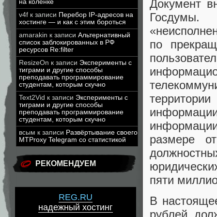
Документ в
на коленке
Госдумы.
v4f
к записи
Перебор IP-адресов на
хостинге — и как с этим бороться
«неисполне
amarakin
к записи
Альтернативный
по прекра
список заблокированных в РФ
ресурсов Re:filter
пользовате
ResizeOn
к записи
Эксперименты с
информа
тиграми и другие способы
преподавать программирование
телекоммуни
студентам, которым скучно
территории
Text2Vid
к записи
Эксперименты с
тиграми и другие способы
информаци
преподавать программирование
студентам, которым скучно
информаци
всым
к записи
Развёртывание своего
размере о
MTProxy Telegram со статистикой
должностных
РЕКОМЕНДУЕМ
юридически
пяти миллио
REG.RU
В настояще
надежный хостинг
рублей, дол