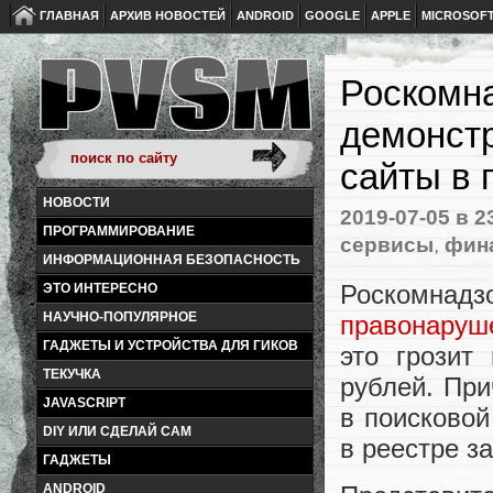
ГЛАВНАЯ
АРХИВ НОВОСТЕЙ
ANDROID
GOOGLE
APPLE
MICROSOF
Роскомна
демонст
сайты в 
НОВОСТИ
2019-07-05
в 2
ПРОГРАММИРОВАНИЕ
сервисы
,
фина
ИНФОРМАЦИОННАЯ БЕЗОПАСНОСТЬ
Роскомнад
ЭТО ИНТЕРЕСНО
НАУЧНО-ПОПУЛЯРНОЕ
правонаруш
ГАДЖЕТЫ И УСТРОЙСТВА ДЛЯ ГИКОВ
это грозит
ТЕКУЧКА
рублей. При
JAVASCRIPT
в поисковой
DIY ИЛИ СДЕЛАЙ САМ
в реестре з
ГАДЖЕТЫ
ANDROID