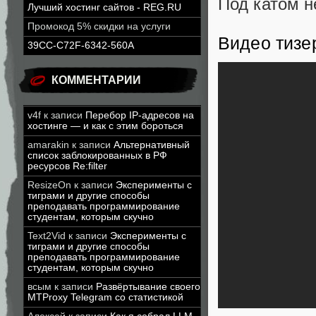
Под катом 
Лучший хостинг сайтов - REG.RU
Промокод 5% скидки на услуги
Видео тизе
39CC-C72F-6342-560A
КОММЕНТАРИИ
v4f
к записи
Перебор IP-адресов на
хостинге — и как с этим бороться
amarakin
к записи
Альтернативный
список заблокированных в РФ
ресурсов Re:filter
ResizeOn
к записи
Эксперименты с
тиграми и другие способы
преподавать программирование
студентам, которым скучно
Text2Vid
к записи
Эксперименты с
тиграми и другие способы
преподавать программирование
студентам, которым скучно
всым
к записи
Развёртывание своего
MTProxy Telegram со статистикой