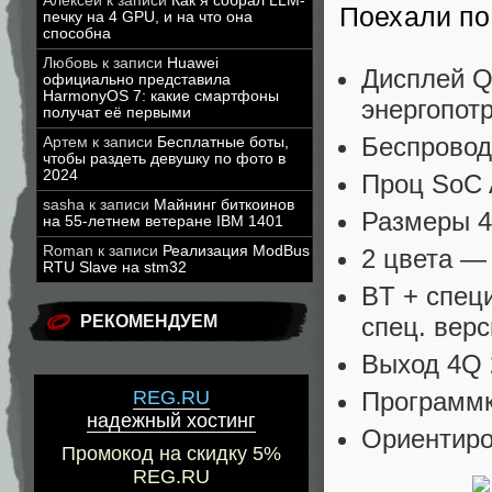
Алексей
к записи
Как я собрал LLM-
Поехали п
печку на 4 GPU, и на что она
способна
Любовь
к записи
Huawei
Дисплей Q
официально представила
HarmonyOS 7: какие смартфоны
энергопот
получат её первыми
Беспровод
Артем
к записи
Бесплатные боты,
чтобы раздеть девушку по фото в
2024
Проц SoC 
sasha
к записи
Майнинг биткоинов
Размеры 4
на 55-летнем ветеране IBM 1401
Roman
к записи
Реализация ModBus
2 цвета —
RTU Slave на stm32
BT + специ
спец. верс
РЕКОМЕНДУЕМ
Выход 4Q 
Программк
REG.RU
надежный хостинг
Ориентиро
Промокод на скидку 5%
REG.RU