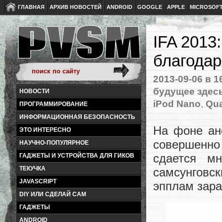
ГЛАВНАЯ
АРХИВ НОВОСТЕЙ
ANDROID
GOOGLE
APPLE
MICROSOF
IFA 2013
благода
2013-09-06
в 1
будущее здес
НОВОСТИ
iPod Nano
,
Qu
ПРОГРАММИРОВАНИЕ
ИНФОРМАЦИОННАЯ БЕЗОПАСНОСТЬ
На фоне ан
ЭТО ИНТЕРЕСНО
совершенно
НАУЧНО-ПОПУЛЯРНОЕ
сдается мн
ГАДЖЕТЫ И УСТРОЙСТВА ДЛЯ ГИКОВ
ТЕКУЧКА
самсунговск
JAVASCRIPT
эпплам зара
DIY ИЛИ СДЕЛАЙ САМ
ГАДЖЕТЫ
ANDROID