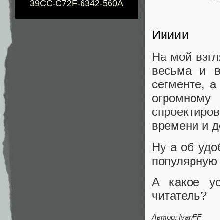
39CC-C72F-6342-560A
Иииии
На мой взгл
весьма и в
сегменте, а
огромном
спроектиро
времени и д
Ну а об удо
популярную 
А какое ус
читатель?
Автор: IvanFF