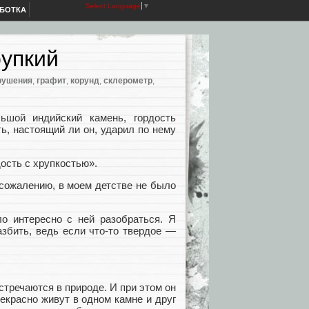
Select Language
▼
АБОТКА
рупкий
рушения
,
графит
,
корунд
,
склерометр
,
ьшой индийский камень, гордость
ь, настоящий ли он, ударил по нему
дость с хрупкостью».
К сожалению, в моем детстве не было
ло интересно с ней разобраться. Я
азбить, ведь если что-то твердое —
стречаются в природе. И при этом он
екрасно живут в одном камне и друг