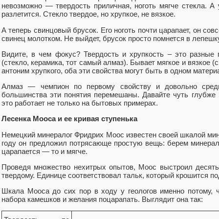
невозможно — твердость приличная, ноготь мягче стекла. А 
разлетится. Стекло твердое, но хрупкое, не вязкое.
А теперь свинцовый брусок. Его ноготь почти царапает, он сов
свинец молотком. Не выйдет, брусок просто помнется в лепешку
Видите, в чем фокус? Твердость и хрупкость – это разные 
(стекло, керамика, тот самый алмаз). Бывает мягкое и вязкое (
антоним хрупкого, оба эти свойства могут быть в одном матери
Алмаз — чемпион по первому свойству и довольно средн
большинства эти понятия перемешаны. Давайте чуть глубже п
это работает не только на бытовых примерах.
Лесенка Мооса и ее кривая ступенька
Немецкий минералог Фридрих Моос известен своей шкалой мин
году он предложил потрясающе простую вещь: берем минерал
царапается — то и мягче.
Проведя множество нехитрых опытов, Моос выстроил десять
твердому. Единице соответствовал тальк, который крошится под
Шкала Мооса до сих пор в ходу у геологов именно потому, ч
набора камешков и желания поцарапать. Выглядит она так: