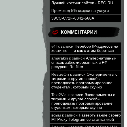
Лучший хостинг сайтов - REG.RU
Промокод 5% скидки на услуги
39CC-C72F-6342-560A
КОММЕНТАРИИ
v4f
к записи
Перебор IP-адресов на
хостинге — и как с этим бороться
amarakin
к записи
Альтернативный
список заблокированных в РФ
ресурсов Re:filter
ResizeOn
к записи
Эксперименты с
тиграми и другие способы
преподавать программирование
студентам, которым скучно
Text2Vid
к записи
Эксперименты с
тиграми и другие способы
преподавать программирование
студентам, которым скучно
всым
к записи
Развёртывание своего
MTProxy Telegram со статистикой