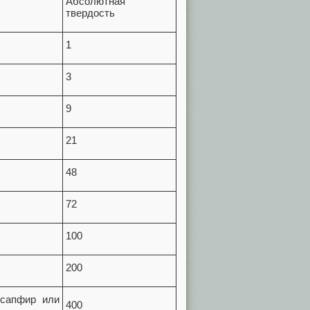
Абсолютная
твердость
1
3
9
21
48
72
100
200
 сапфир или
400