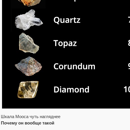
Шкала Мооса чуть нагляднее
Почему он вообще такой