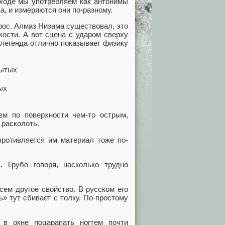
иходе мы употребляем как антонимы
а, и измеряются они по-разному.
рос. Алмаз Низама существовал, это
кости. А вот сцена с ударом сверху
 легенда отлично показывает физику
ых
м по поверхности чем-то острым,
 расколоть.
противляется им материал тоже по-
 Грубо говоря, насколько трудно
ем другое свойство. В русском его
» тут сбивает с толку. По-простому
в окне поцарапать ногтем почти