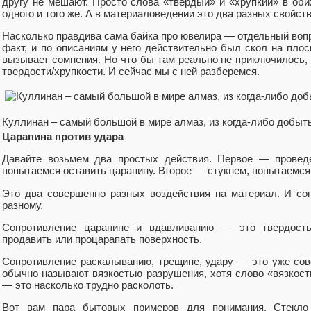
другу не мешают. Просто слова «твердый» и «хрупкий» в об
одного и того же. А в материаловедении это два разных свойств
Насколько правдива сама байка про ювелира — отдельный воп
факт, и по описаниям у него действительно был скол на плос
вызывает сомнения. Но что бы там реально не приключилось,
твердости/хрупкости. И сейчас мы с ней разберемся.
Куллинан – самый большой в мире алмаз, из когда-либо добыт
Царапина против удара
Давайте возьмем два простых действия. Первое — проведе
попытаемся оставить царапину. Второе — стукнем, попытаемся
Это два совершенно разных воздействия на материал. И со
разному.
Сопротивление царапине и вдавливанию — это твердость.
продавить или процарапать поверхность.
Сопротивление раскалыванию, трещине, удару — это уже совс
обычно называют вязкостью разрушения, хотя слово «вязкость
— это насколько трудно расколоть.
Вот вам пара бытовых примеров для понимания. Стекло 