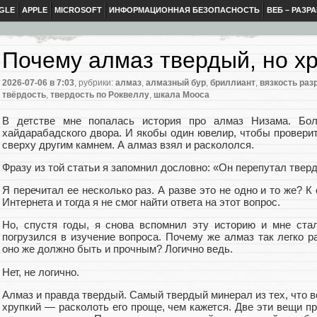
GLE
APPLE
MICROSOFT
ИНФОРМАЦИОННАЯ БЕЗОПАСНОСТЬ
ВЕБ – РАЗР
Почему алмаз твердый, но х
2026-07-06
в 7:03
, рубрики:
алмаз
,
алмазный бур
,
бриллиант
,
вязкость раз
твёрдость
,
твердость по Роквеллу
,
шкала Мооса
В детстве мне попалась история про алмаз Низама. Бол
хайдарабадского двора. И якобы один ювелир, чтобы проверит
сверху другим камнем. А алмаз взял и раскололся.
Фразу из той статьи я запомнил дословно: «Он перепутал твер
Я перечитал ее несколько раз. А разве это не одно и то же? 
Интернета и тогда я не смог найти ответа на этот вопрос.
Но, спустя годы, я снова вспомнил эту историю и мне ста
погрузился в изучение вопроса. Почему же алмаз так легко р
оно же должно быть и прочным? Логично ведь.
Нет, не логично.
Алмаз и правда твердый. Самый твердый минерал из тех, что в
хрупкий — расколоть его проще, чем кажется. Две эти вещи пр