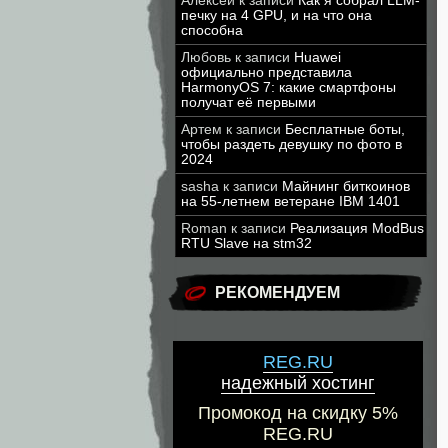
Алексей
к записи
Как я собрал LLM-
печку на 4 GPU, и на что она
способна
Любовь
к записи
Huawei
официально представила
HarmonyOS 7: какие смартфоны
получат её первыми
Артем
к записи
Бесплатные боты,
чтобы раздеть девушку по фото в
2024
sasha
к записи
Майнинг биткоинов
на 55-летнем ветеране IBM 1401
Roman
к записи
Реализация ModBus
RTU Slave на stm32
РЕКОМЕНДУЕМ
REG.RU
надежный хостинг
Промокод на скидку 5%
REG.RU