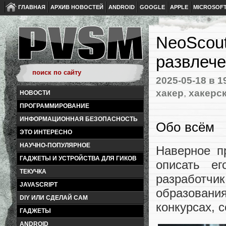
ГЛАВНАЯ
АРХИВ НОВОСТЕЙ
ANDROID
GOOGLE
APPLE
MICROSOF
NeoScout
развлеч
2025-05-18
в 1
хакер
,
хакерс
НОВОСТИ
ПРОГРАММИРОВАНИЕ
ИНФОРМАЦИОННАЯ БЕЗОПАСНОСТЬ
Обо всём
ЭТО ИНТЕРЕСНО
НАУЧНО-ПОПУЛЯРНОЕ
Наверное п
ГАДЖЕТЫ И УСТРОЙСТВА ДЛЯ ГИКОВ
описать е
ТЕКУЧКА
разработч
JAVASCRIPT
образовани
DIY ИЛИ СДЕЛАЙ САМ
конкурсах, 
ГАДЖЕТЫ
ANDROID