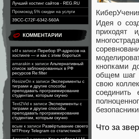
Лучший хостинг сайтов - REG.RU
КиберУчения
Промокод 5% скидки на услуги
39CC-C72F-6342-560A
Идея о соз
приходят 
КОММЕНТАРИИ
многостра
соревнован
v4f
к записи
Перебор IP-адресов на
хостинге — и как с этим бороться
моделироват
amarakin
к записи
Альтернативный
кнопками д
список заблокированных в РФ
общем шаг 
ресурсов Re:filter
ResizeOn
к записи
Эксперименты с
свою коллек
тиграми и другие способы
соединить 
преподавать программирование
студентам, которым скучно
полноценно
Text2Vid
к записи
Эксперименты с
безопасники
тиграми и другие способы
преподавать программирование
студентам, которым скучно
Что за зве
всым
к записи
Развёртывание своего
MTProxy Telegram со статистикой