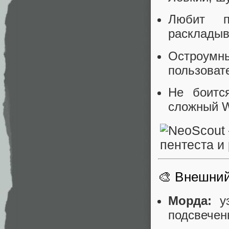
Любит по
раскладыв
Остроумны
пользоват
Не боитс
сложный W
🎨 Внешний
Морда:
уз
подсвечен