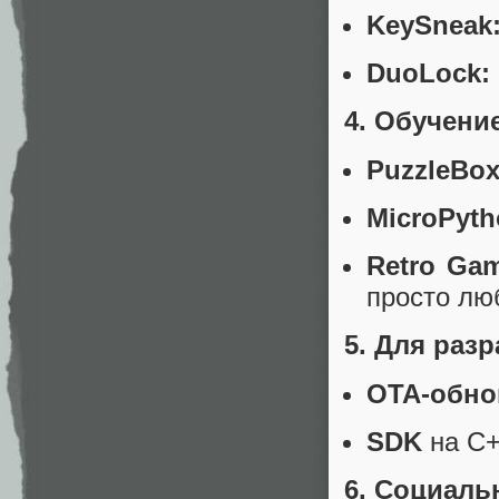
KeySneak
DuoLock:
4. Обучени
PuzzleBox
MicroPyth
Retro Ga
просто лю
5. Для раз
OTA-обно
SDK
на C+
6. Социал