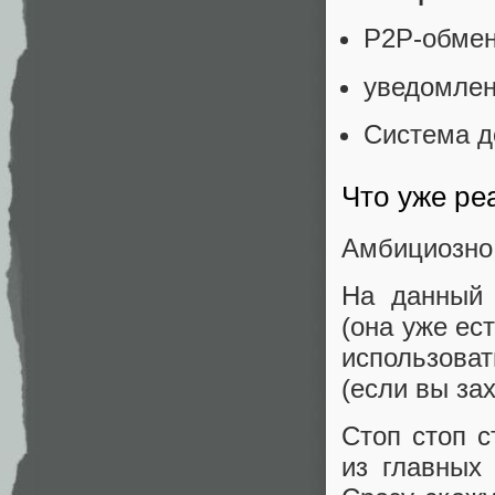
P2P-обмен
уведомлен
Cистема д
Что уже ре
Амбициозно 
На данный 
(она уже ес
использова
(если вы зах
Стоп стоп с
из главных