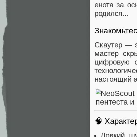
енота за ос
родился...
Знакомьтес
Скаутер — э
мастер скр
цифровую с
технологи
настоящий а
🧠 Характе
Ловкий, ш