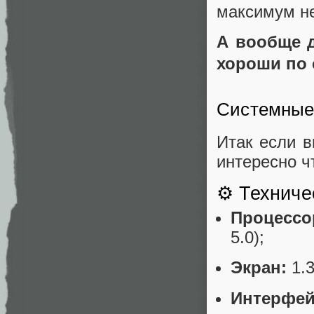
максимум не
А вообще д
хороши по 
Системные 
Итак если в
интересно ч
⚙️ Техниче
Процессо
5.0);
Экран:
1.3
Интерфей