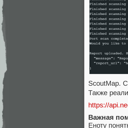
ScoutMap. С
Также реали
https://api.n
Важная по
Еноту понят