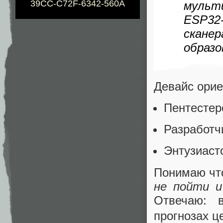
39CC-C72F-6342-560A
мульт
ESP32
скане
образ
Девайс орие
Пентестеро
Разработчи
Энтузиаст
Понимаю что
не пойти и
Отвечаю: 
прогнозах ц