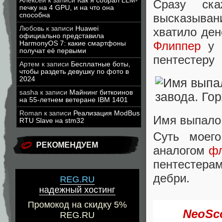
Алексей
к записи
Как я собрал LLM-
Сразу ск
печку на 4 GPU, и на что она
высказыван
способна
Любовь
к записи
Huawei
хватило ден
официально представила
Флиппер
у м
HarmonyOS 7: какие смартфоны
получат её первыми
пентестеру
Артем
к записи
Бесплатные боты,
чтобы раздеть девушку по фото в
2024
sasha
к записи
Майнинг биткоинов
на 55-летнем ветеране IBM 1401
Roman
к записи
Реализация ModBus
Имя выпало 
RTU Slave на stm32
Суть моег
РЕКОМЕНДУЕМ
аналогом
ф
пентестерам
дебри.
REG.RU
надежный хостинг
Промокод на скидку 5%
Neo
REG.RU