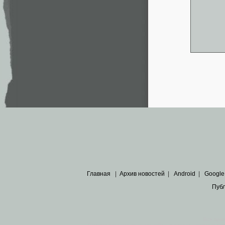
Главная
|
Архив новостей
|
Android
|
Google
Пуб
Все пра
Основными материалами сайта являются
архивные ко