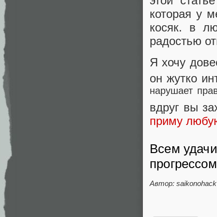
этой стать
которая у м
косяк. в л
радостью от
Я хочу дове
он жутко ин
нарушает пра
вдруг вы за
приму любу
Всем удачи
прогрессом
Автор: saikonohack