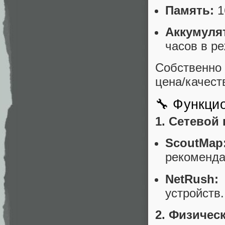
Память:
1
Аккумуля
часов в р
Собственно 
цена/качест
🔧 Функци
1. Сетевой 
ScoutMap
рекоменда
NetRush:
устройств.
2. Физичес