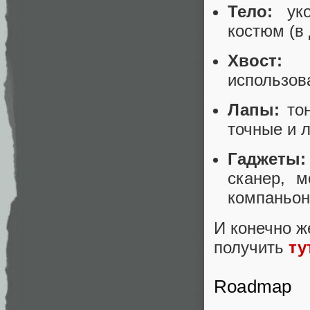
Тело:
уко
костюм (в
Хвост:
пу
использова
Лапы:
тон
точные и 
Гаджеты:
сканер, м
компаньон
И конечно ж
получить
ту
Roadmap