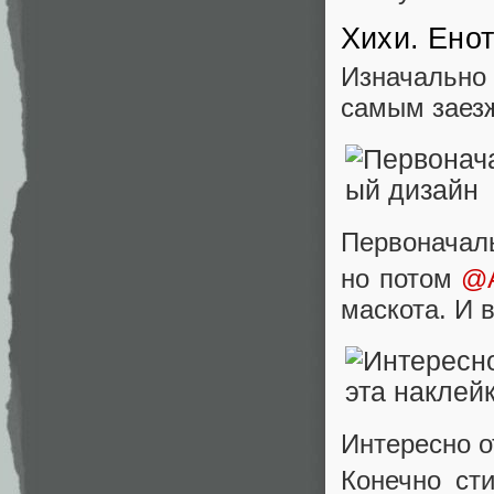
Хихи. Енот
Изначально 
самым заезж
Первоначал
но потом
@A
маскота. И 
Интересно о
Конечно ст