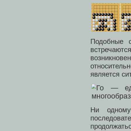
Подобные с
встречаютс
возникнове
относитель
является си
Ни одному
последовате
продолжат