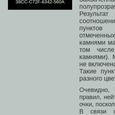
39CC-C72F-6342-560A
полупроз
Результат
соотноше
пункто
отмечен
камнями ма
том числе
камнями). 
не включена
Такие пун
разного цв
Очевидно, 
правил, ней
очки, поско
В связи с