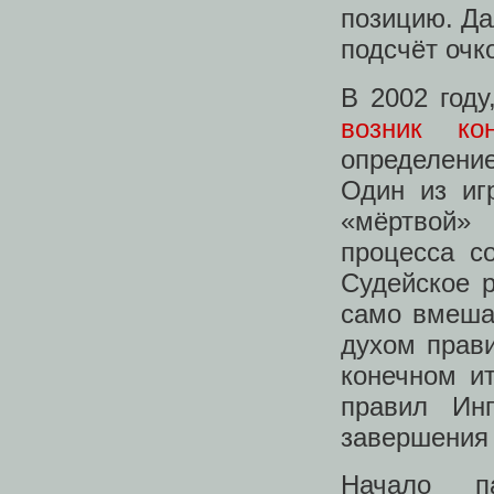
позицию. Да
подсчёт очко
В 2002 году
возник кон
определени
Один из иг
«мёртвой»
процесса со
Судейское р
само вмешат
духом прави
конечном и
правил Инг
завершения 
Начало п