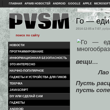
ГЛАВНАЯ
АРХИВ НОВОСТЕЙ
ANDROID
GOOGLE
APPLE
MICROSOF
Го — еди
2014-12-05
в 7:07
, рубр
НОВОСТИ
ПРОГРАММИРОВАНИЕ
ИНФОРМАЦИОННАЯ БЕЗОПАСНОСТЬ
вещи…
ЭТО ИНТЕРЕСНО
НАУЧНО-ПОПУЛЯРНОЕ
Лао Цзы
ГАДЖЕТЫ И УСТРОЙСТВА ДЛЯ ГИКОВ
Пусть рас
ТЕКУЧКА
пусть соп
JAVASCRIPT
DIY ИЛИ СДЕЛАЙ САМ
ГАДЖЕТЫ
ANDROID