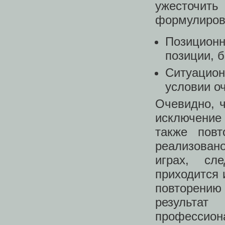
ужесточит
формулирова
Позиционн
позиции, б
Ситуацион
условии оч
Очевидно, ч
исключение
также повт
реализован
играх, сл
приходится 
повторению 
результа
профессион