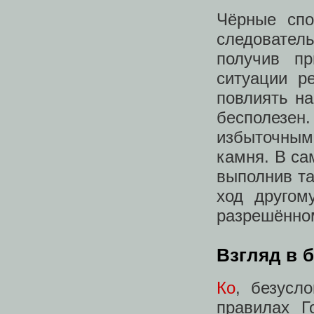
Чёрные спо
следовател
получив п
ситуации р
повлиять на
бесполезен
избыточным
камня. В са
выполнив та
ход другом
разрешённом
Взгляд в 
Ко
, безусл
правилах Г