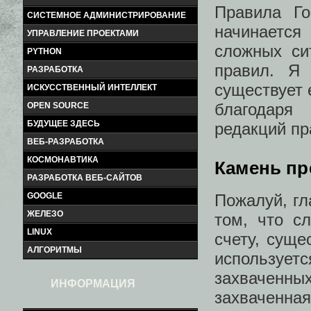
Правила Го
СИСТЕМНОЕ АДМИНИСТРИРОВАНИЕ
начинается
УПРАВЛЕНИЕ ПРОЕКТАМИ
сложных си
PYTHON
правил. Я 
РАЗРАБОТКА
существует 
ИСКУССТВЕННЫЙ ИНТЕЛЛЕКТ
благодаря
OPEN SOURCE
БУДУЩЕЕ ЗДЕСЬ
редакций пр
ВЕБ-РАЗРАБОТКА
КОСМОНАВТИКА
Камень пр
РАЗРАБОТКА ВЕБ-САЙТОВ
Пожалуй, гл
GOOGLE
ЖЕЛЕЗО
том, что с
LINUX
счету, суще
АЛГОРИТМЫ
использует
захваченны
ИНФОРМАЦИЯ
захваченн