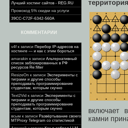
территори
Лучший хостинг сайтов - REG.RU
Промокод 5% скидки на услуги
39CC-C72F-6342-560A
КОММЕНТАРИИ
v4f
к записи
Перебор IP-адресов на
хостинге — и как с этим бороться
amarakin
к записи
Альтернативный
список заблокированных в РФ
ресурсов Re:filter
ResizeOn
к записи
Эксперименты с
тиграми и другие способы
преподавать программирование
студентам, которым скучно
Text2Vid
к записи
Эксперименты с
тиграми и другие способы
преподавать программирование
студентам, которым скучно
включает 
всым
к записи
Развёртывание своего
камни прин
MTProxy Telegram со статистикой