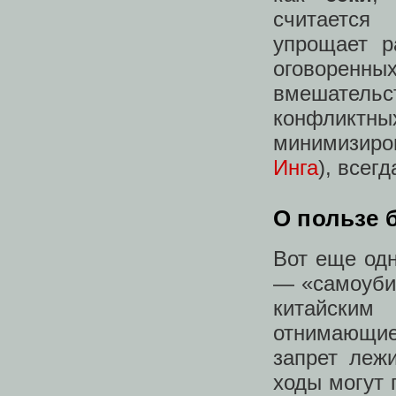
считается
упрощает 
оговоренн
вмешател
конфликтны
минимизиров
Инга
), всег
О пользе 
Вот еще одн
— «самоуби
китайски
отнимающи
запрет леж
ходы могут 