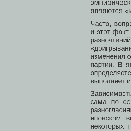
эмпирическ
являются «
Часто, вопр
и этот факт
разночтен
«доигрыва
изменения о
партии. В я
определяет
выполняет и
Зависимост
сама по се
разногласи
японском в
некоторых 