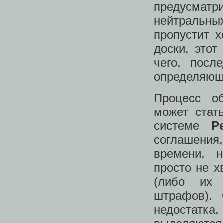
предусматр
нейтральны
пропустит 
доски, этот
чего, посл
определяющ
Процесс об
может стат
системе
P
соглашения,
времени, 
просто не х
(либо их 
штрафов).
недостатка