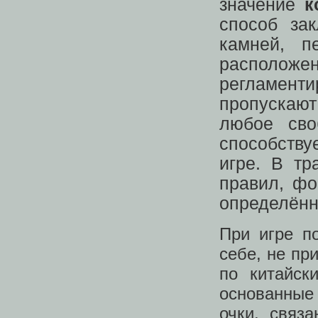
значение
к
способ за
камней, п
располо
регламен
пропускают
любое сво
способств
игре. В тр
правил, фо
определённ
При игре п
себе, не пр
по китайск
основанные
очки, связ