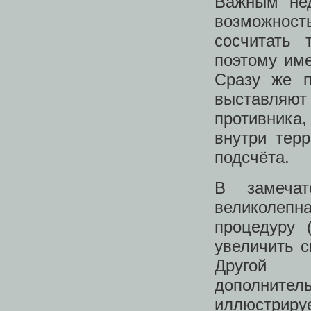
Важным нед
возможност
сосчитать 
поэтому име
Сразу же п
выставляю
противника,
внутри тер
подсчёта.
В замечат
великолеп
процедуру 
увеличить с
Другой в
дополнитель
иллюстрируе