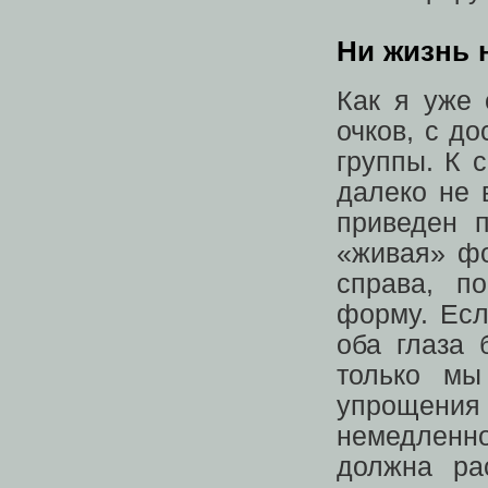
Ни жизнь 
Как я уже 
очков, с д
группы. К 
далеко не 
приведен п
«живая» фо
справа, п
форму. Есл
оба глаза 
только мы
упрощени
немедленн
должна ра