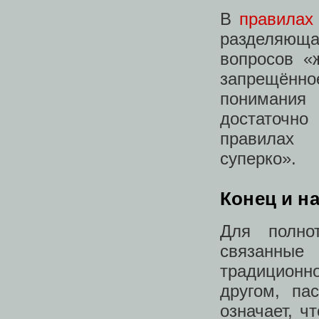
В
правилах
разделяющ
вопросов «
запрещённо
понимания
достаточно
правилах 
суперко».
Конец и н
Для полно
связанные
традицион
другом, па
означает, ч