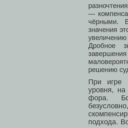
разночтения
— компенса
чёрными. 
значения эт
увеличени
Дробное 
завершени
маловероят
решению суд
При игре 
уровня, на
фора. Бо
безусловно,
скомпенси
подхода. В