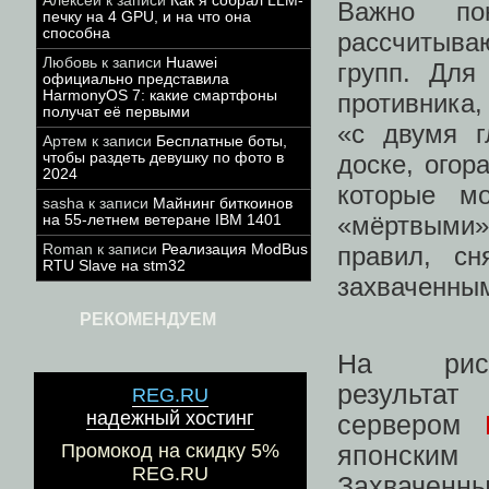
Алексей
к записи
Как я собрал LLM-
Важно по
печку на 4 GPU, и на что она
способна
рассчитываю
Любовь
к записи
Huawei
групп. Для
официально представила
HarmonyOS 7: какие смартфоны
противника
получат её первыми
«с двумя г
Артем
к записи
Бесплатные боты,
чтобы раздеть девушку по фото в
доске, огор
2024
которые мо
sasha
к записи
Майнинг биткоинов
«мёртвыми»
на 55-летнем ветеране IBM 1401
Roman
к записи
Реализация ModBus
правил, с
RTU Slave на stm32
захваченным
РЕКОМЕНДУЕМ
На рису
результа
REG.RU
надежный хостинг
сервером
Промокод на скидку 5%
японск
REG.RU
Захваченн