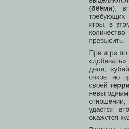
выделяются
(
бёёми
), в
требующих 
игры, в это
количество
превысить.
При игре по
«добивать»
деле, «уби
очков, но п
своей
терр
невыгодным
отношении,
удастся вт
окажутся ку