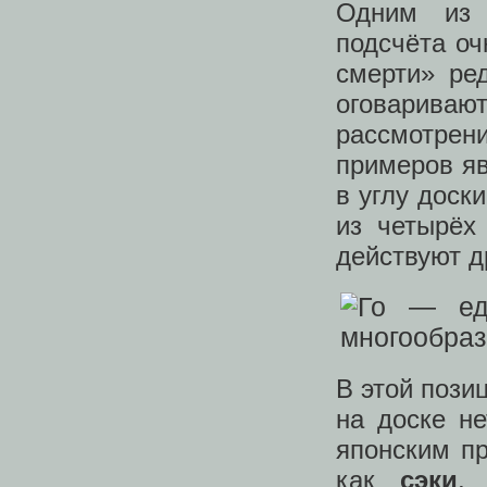
Одним из 
подсчёта оч
смерти» ре
оговарив
рассмотре
примеров яв
в углу доск
из четырёх
действуют д
В этой пози
на доске не
японским пр
как
сэки
,