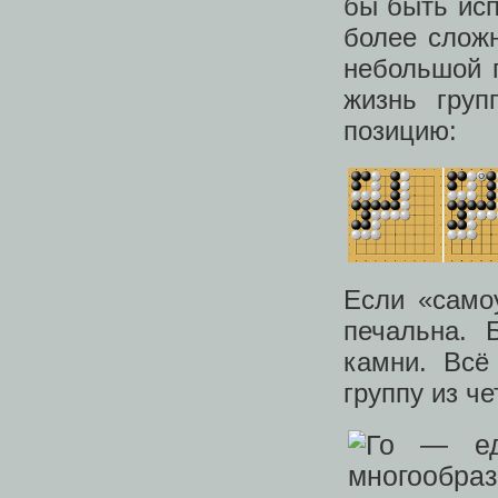
бы быть исп
более сложн
небольшой г
жизнь груп
позицию:
Если «само
печальна.
камни. Всё
группу из ч