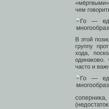
«мёртвыми»
чем говорить
В этой пози
группу про
хода, поск
одинаково.
часто и важ
соперник
(недостат