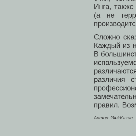
Инга, также
(а не тер
производитс
Сложно сказ
Каждый из н
В большинст
используем
различаются
различия с
профессио
замечатель
правил. Воз
Автор: GlukKazan