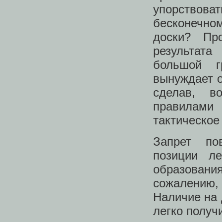
упорствова
бесконечном
доски? Пр
результата
большой г
вынуждает о
сделав, в
правилами
тактическое
Запрет по
позиции л
образован
сожалению,
Наличие на 
легко получ