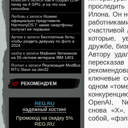
Алексей
к записи
Как я собрал LLM-
печку на 4 GPU, и на что она
проследить
способна
Илона. Он н
Любовь
к записи
Huawei
работникам
официально представила
HarmonyOS 7: какие смартфоны
счастливой 
получат её первыми
которые, 
Артем
к записи
Бесплатные боты,
чтобы раздеть девушку по фото в
дружбе, биз
2024
Автору уда
sasha
к записи
Майнинг биткоинов
на 55-летнем ветеране IBM 1401
пересказа
Roman
к записи
Реализация ModBus
рекомендов
RTU Slave на stm32
ключевые с
РЕКОМЕНДУЕМ
одном «томе
конкуренцию
OpenAI, Neu
REG.RU
снова «Х»,
надежный хостинг
собой, «фэлк
Промокод на скидку 5%
REG.RU