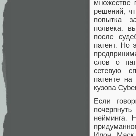
множестве п
решений, чт
попытка з
полвека, в
после суде
патент. Но 
предприним
слов о пат
сетевую с
патенте на
кузова Cyber
Если гово
почерпнуть
нейминга. 
придуманно
Илон Маск