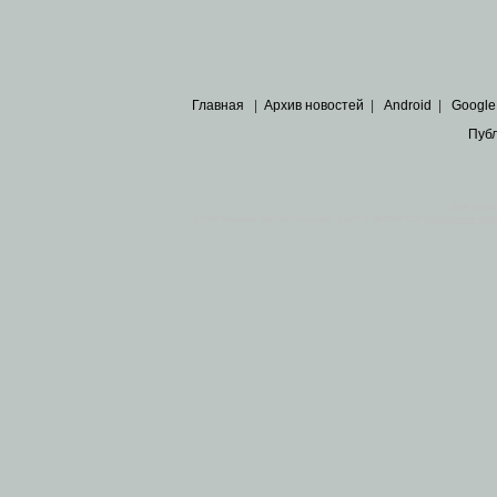
Главная
|
Архив новостей
|
Android
|
Google
Пуб
Все пра
Основными материалами сайта являются
архивные ко