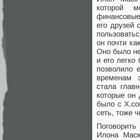
которой м
финансовые
его друзей 
пользовать
он почти ка
Оно было не
и его легко
позволило 
временам э
стала глав
которые он 
было с X.co
сеть, тоже ч
Поговорить
Илона Маск