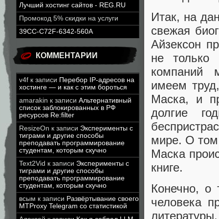
Лучший хостинг сайтов - REG.RU
Итак, на да
Промокод 5% скидки на услуги
свежая био
39CC-C72F-6342-560A
Айзексон пр
не только 
КОММЕНТАРИИ
компаний 
v4f
к записи
Перебор IP-адресов на
имеем труд,
хостинге — и как с этим бороться
Маска, и п
amarakin
к записи
Альтернативный
список заблокированных в РФ
долгие го
ресурсов Re:filter
беспристрас
ResizeOn
к записи
Эксперименты с
тиграми и другие способы
мире. О том
преподавать программирование
студентам, которым скучно
Маска проис
Text2Vid
к записи
Эксперименты с
книге.
тиграми и другие способы
преподавать программирование
студентам, которым скучно
Конечно, о
всым
к записи
Развёртывание своего
человека п
MTProxy Telegram со статистикой
литератур