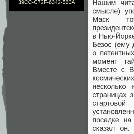
Нашим чита
39CC-C72F-6342-560A
смысле) уп
Маск — то
президентск
в Нью-Йорке
Безос (ему 
о патентных
момент та
Вместе с B
космическ
несколько 
страницах 
стартово
установлен
посадке на
сказал он.