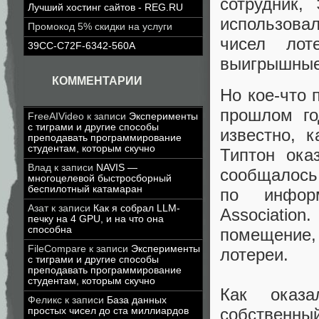
сотрудник,
Лучший хостинг сайтов - REG.RU
использова
Промокод 5% скидки на услуги
чисел лот
39CC-C72F-6342-560A
выигрышные
КОММЕНТАРИИ
Но кое-что 
прошлом го
FreeAIVideo
к записи
Эксперименты
с тиграми и другие способы
известно, 
преподавать программирование
студентам, которым скучно
Типтон ока
Влад
к записи
NAVIS —
сообщалось 
многоцелевой быстросборный
беспилотный катамаран
по информ
Азат
к записи
Как я собрал LLM-
Associatio
печку на 4 GPU, и на что она
способна
помещение,
FileCompare
к записи
Эксперименты
лотереи.
с тиграми и другие способы
преподавать программирование
студентам, которым скучно
Как оказа
Феликс
к записи
База данных
собственн
простых чисел до ста миллиардов