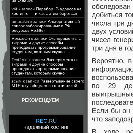
на коленке
обследован
v4f
к записи
Перебор IP-адресов на
добиться то
хостинге — и как с этим бороться
числа три д
amarakin
к записи
Альтернативный
список заблокированных в РФ
двух услови
ресурсов Re:filter
чисел генер
ResizeOn
к записи
Эксперименты с
тиграми и другие способы
три дня в го
преподавать программирование
студентам, которым скучно
Вероятно, в
Text2Vid
к записи
Эксперименты с
тиграми и другие способы
информаци
преподавать программирование
студентам, которым скучно
воспользова
всым
к записи
Развёртывание своего
по 29 дек
MTProxy Telegram со статистикой
выигрыш
РЕКОМЕНДУЕМ
последоват
Если бы он 
что заподоз
REG.RU
надежный хостинг
В ходе ра