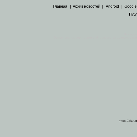
Главная
|
Архив новостей
|
Android
|
Google
Пуб
Все пра
Основными материалами сайта являются
архивные ко
https://ajax.