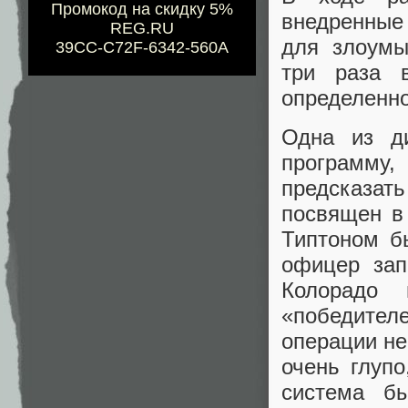
Промокод на скидку 5%
внедренные
REG.RU
для злоумы
39CC-C72F-6342-560A
три раза 
определенно
Одна из ди
программу,
предсказа
посвящен в
Типтоном б
офицер зап
Колорадо
«победите
операции не
очень глуп
система бы