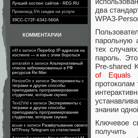
использован
Лучший хостинг сайтов - REG.RU
два стандар
Промокод 5% скидки на услуги
WPA3-Person
39CC-C72F-6342-560A
Пользоват
КОММЕНТАРИИ
парольную 
тех случая
v4f
к записи
Перебор IP-адресов на
хостинге — и как с этим бороться
пароль. Это
amarakin
к записи
Альтернативный
Pre-shared 
список заблокированных в РФ
ресурсов Re:filter
of Equals
(
ResizeOn
к записи
Эксперименты с
протоколам
тиграми и другие способы
преподавать программирование
интеракти
студентам, которым скучно
устанавлив
Text2Vid
к записи
Эксперименты с
знании одно
тиграми и другие способы
преподавать программирование
студентам, которым скучно
Ключевое с
всым
к записи
Развёртывание своего
получить 
MTProxy Telegram со статистикой