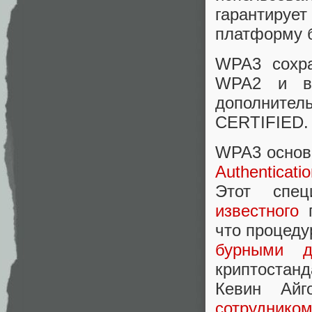
гарантирует
платформу б
WPA3 сохра
WPA2 и в 
дополните
CERTIFIED.
WPA3 основ
Authenticati
Этот спе
известного
п
что процеду
бурными
криптостан
Кевин Айг
сотрудник