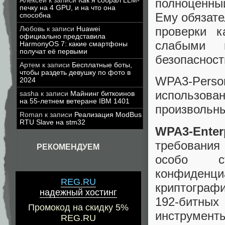
Алексей
к записи
Как я собрал LLM-
полноценны
печку на 4 GPU, и на что она
Ему обязате
способна
проверки к
Любовь
к записи
Huawei
официально представила
слабыми п
HarmonyOS 7: какие смартфоны
получат её первыми
безопасност
Артем
к записи
Бесплатные боты,
чтобы раздеть девушку по фото в
WPA3-Pers
2024
использова
sasha
к записи
Майнинг биткоинов
на 55-летнем ветеране IBM 1401
произвольн
Roman
к записи
Реализация ModBus
RTU Slave на stm32
WPA3-Enter
требования 
РЕКОМЕНДУЕМ
особо с
конфиденци
REG.RU
криптограф
надежный хостинг
192-битны
Промокод на скидку 5%
инструмент
REG.RU