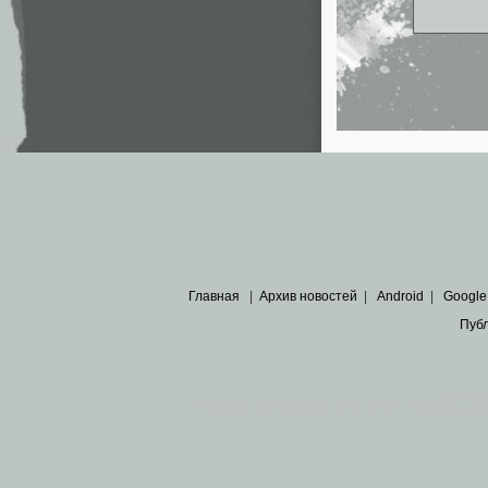
Главная
|
Архив новостей
|
Android
|
Google
Пуб
Все пра
Основными материалами сайта являются
архивные ко