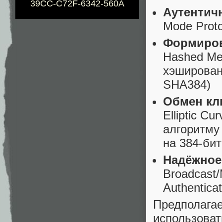
39CC-C72F-6342-560A
Аутентич
Mode Prot
Формиров
Hashed Me
хэширован
SHA384)
Обмен кл
Elliptic C
алгоритму 
на 384-би
Надёжное
Broadcast/M
Authentica
Предполага
использов