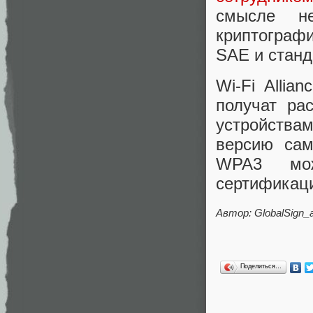
смысле н
криптографи
SAE и станд
Wi-Fi Allia
получат ра
устройства
версию са
WPA3 мож
сертификаци
Автор: GlobalSign_
Поделиться…