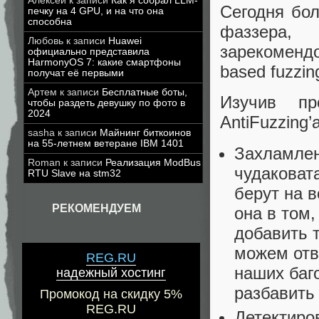
Алексей
к записи
Как я собрал LLM-
Сегодня бо
печку на 4 GPU, и на что она
способна
фаззера,
Любовь
к записи
Huawei
зарекоменд
официально представила
HarmonyOS 7: какие смартфоны
based fuzzin
получат её первыми
Артем
к записи
Бесплатные боты,
Изучив пр
чтобы раздеть девушку по фото в
2024
AntiFuzzing’а
sasha
к записи
Майнинг биткоинов
на 55-летнем ветеране IBM 1401
Захламлен
Roman
к записи
Реализация ModBus
чудаковат
RTU Slave на stm32
берут на 
РЕКОМЕНДУЕМ
она в том,
добавить 
можем отв
REG.RU
наших баг
надежный хостинг
разбавить
Промокод на скидку 5%
REG.RU
Детектиров