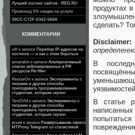
Лучший хостинг сайтов - REG.RU
продуктах в
Промокод 5% скидки на услуги
злоумышлен
39CC-C72F-6342-560A
сделать? То
КОММЕНТАРИИ
Disclaimer:
определенно
v4f
к записи
Перебор IP-адресов на
хостинге — и как с этим бороться
В последн
amarakin
к записи
Альтернативный
список заблокированных в РФ
посвящённых
ресурсов Re:filter
уменьшающе
ResizeOn
к записи
Эксперименты с
тиграми и другие способы
уязвимостей
преподавать программирование
студентам, которым скучно
В статье р
Text2Vid
к записи
Эксперименты с
тиграми и другие способы
написанных 
преподавать программирование
студентам, которым скучно
попытатьс
всым
к записи
Развёртывание своего
повреждени
MTProxy Telegram со статистикой