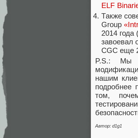
ELF Binari
Также сов
Group
«Int
2014 года
завоевал 
CGC еще 2
P.S.: Мы 
модификац
нашим клие
подробнее 
том, поч
тестирова
безопасност
Автор: d1g1