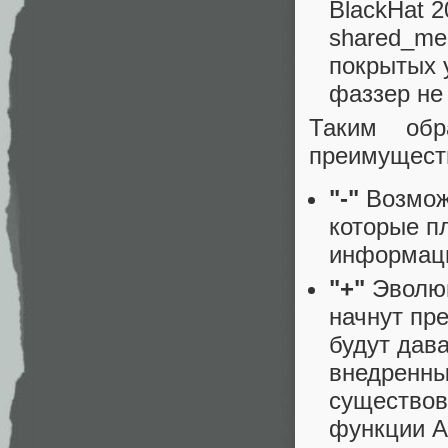
BlackHat 
shared_me
покрытых у
фаззер не
Таким обр
преимуществ
"-"
Возможн
которые п
информаци
"+"
Эволюц
начнут пр
будут дав
внедренных
существов
функции An