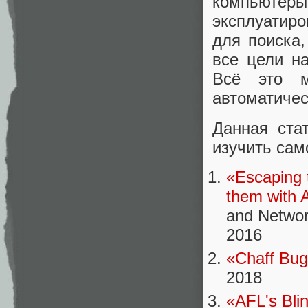
компьютер
эксплуатиро
для поиска,
все цели н
Всё это м
автоматичес
Данная ста
изучить сам
«Escaping 
them with 
and Netwo
2016
«Chaff Bug
2018
«AFL's Blin