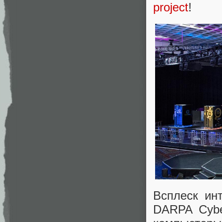
project
!
Всплеск инт
DARPA Cybe