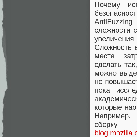
Почему ис
безопаснос
AntiFuzzin
сложности с
увеличения
Сложность в
места зат
сделать так
можно выдел
не повышае
пока иссле
академичес
которые нао
Например, 
сбор
blog.mozilla.