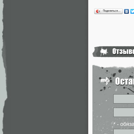
Поделиться…
* - обя