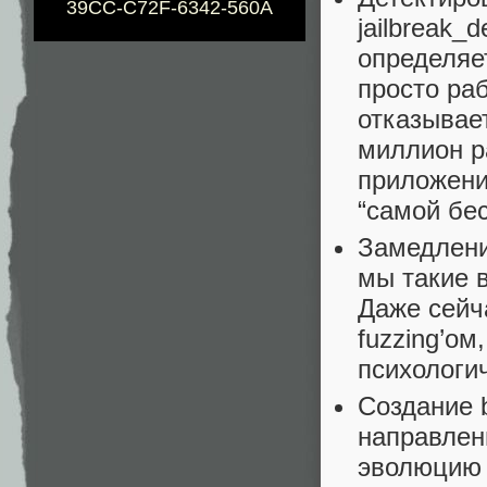
39CC-C72F-6342-560A
jailbreak_
определяет
просто раб
отказывае
миллион р
приложени
“самой бес
Замедлени
мы такие 
Даже сейч
fuzzing’ом
психологи
Создание 
направлени
эволюцию 