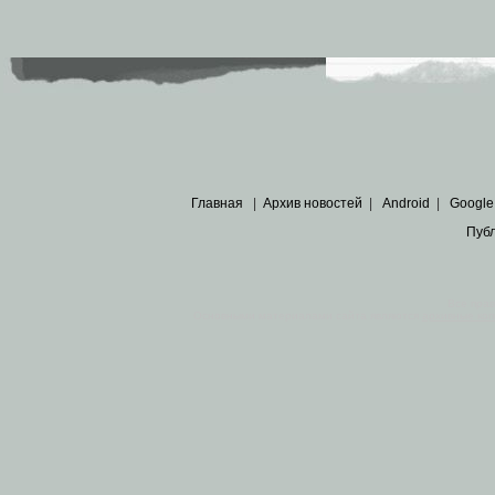
Главная
|
Архив новостей
|
Android
|
Google
Пуб
Все пра
Основными материалами сайта являются
архивные ко