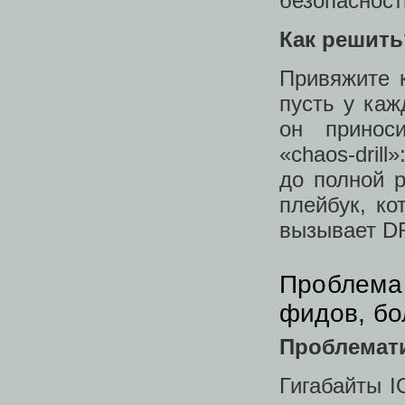
безопасност
Как решить
Привяжите 
пусть у каж
он принос
«chaos‑dril
до полной 
плейбук, ко
вызывает DR
Проблема 3
фидов, бо
Проблемат
Гигабайты 