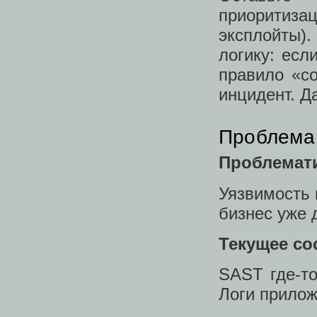
приоритиза
эксплойты)
логику: есл
правило «со
инцидент. Д
Проблема 
Проблемат
Уязвимость 
бизнес уже 
Текущее со
SAST где‑то
Логи прилож