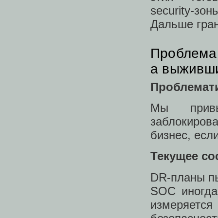
security‑з
Дальше гран
Проблема 
а выживш
Проблемат
Мы прив
заблокиров
бизнес, есл
Текущее со
DR‑планы пы
SOC иногда
измеряетс