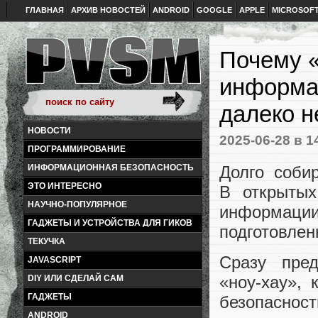
ГЛАВНАЯ
АРХИВ НОВОСТЕЙ
ANDROID
GOOGLE
APPLE
MICROSOF
Почему 
информа
далеко н
НОВОСТИ
2025-06-28
в 1
ПРОГРАММИРОВАНИЕ
Долго соби
ИНФОРМАЦИОННАЯ БЕЗОПАСНОСТЬ
ЭТО ИНТЕРЕСНО
В открытых
НАУЧНО-ПОПУЛЯРНОЕ
информац
ГАДЖЕТЫ И УСТРОЙСТВА ДЛЯ ГИКОВ
подготовлен
ТЕКУЧКА
Сразу пре
JAVASCRIPT
«ноу‑хау»,
DIY ИЛИ СДЕЛАЙ САМ
ГАДЖЕТЫ
безопаснос
ANDROID