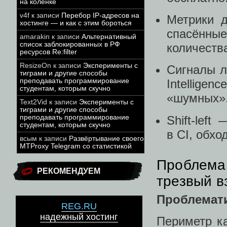
на коленке
v4f
к записи
Перебор IP-адресов на
Метрики д
хостинге — и как с этим бороться
спасённ
amarakin
к записи
Альтернативный
список заблокированных в РФ
количеств
ресурсов Re:filter
ResizeOn
к записи
Эксперименты с
Сигналы л
тиграми и другие способы
преподавать программирование
Intellige
студентам, которым скучно
«шумных»
Text2Vid
к записи
Эксперименты с
тиграми и другие способы
Shift‑lef
преподавать программирование
студентам, которым скучно
в CI, обх
всым
к записи
Развёртывание своего
MTProxy Telegram со статистикой
Проблема 
РЕКОМЕНДУЕМ
трезвый в
Проблемат
REG.RU
надежный хостинг
Периметр ка