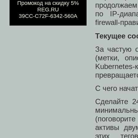
Промокод на скидку 5%
продолжа
REG.RU
по IP‑диап
39CC-C72F-6342-560A
firewall‑пра
Текущее со
За частую 
(метки, оп
Kubernete
превращаетс
С чего нача
Сделайте 24
минимальны
(поговорите
активы двум
этих тего