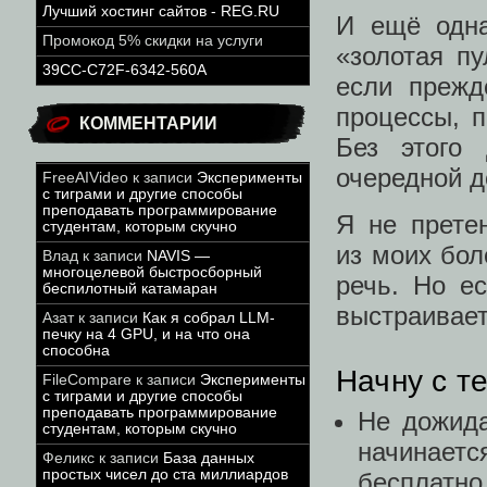
Лучший хостинг сайтов - REG.RU
И ещё одна
Промокод 5% скидки на услуги
«золотая пу
39CC-C72F-6342-560A
если прежд
процессы, п
КОММЕНТАРИИ
Без этого
очередной д
FreeAIVideo
к записи
Эксперименты
с тиграми и другие способы
преподавать программирование
Я не прете
студентам, которым скучно
из моих бол
Влад
к записи
NAVIS —
многоцелевой быстросборный
речь. Но ес
беспилотный катамаран
выстраивает
Азат
к записи
Как я собрал LLM-
печку на 4 GPU, и на что она
способна
Начну с т
FileCompare
к записи
Эксперименты
с тиграми и другие способы
преподавать программирование
Не дожида
студентам, которым скучно
начинаетс
Феликс
к записи
База данных
простых чисел до ста миллиардов
бесплатно