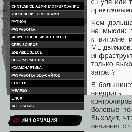
с нуля или 
СИСТЕМНОЕ АДМИНИСТРИРОВАНИЕ
практичным
УПРАВЛЕНИЕ ПРОЕКТАМИ
Чем дольше
PYTHON
на мысли: 
РАЗРАБОТКА
ИСКУССТВЕННЫЙ ИНТЕЛЛЕКТ
к витрине 
OPEN SOURCE
ML‑движков.
БУДУЩЕЕ ЗДЕСЬ
инфраструк
ВЕБ-РАЗРАБОТКА
только вых
КОСМОНАВТИКА
затрат?
РАЗРАБОТКА ВЕБ-САЙТОВ
В большинст
GOOGLE
ЖЕЛЕЗО
внедрить
LINUX
контролиро
АЛГОРИТМЫ
болевые то
Выходит, чт
ИНФОРМАЦИЯ
начинает с 