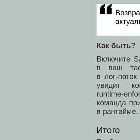
Возвр
актуал
Как быть?
Включите SA
в ваш тас
в лог‑пото
увидит ко
runtime‑enfo
команда при
в рантайме.
Итого