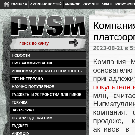
ГЛАВНАЯ
АРХИВ НОВОСТЕЙ
ANDROID
GOOGLE
APPLE
MICROSOF
Компани
платформ
2023-08-21
в 5
НОВОСТИ
Компания M
ПРОГРАММИРОВАНИЕ
основателю 
ИНФОРМАЦИОННАЯ БЕЗОПАСНОСТЬ
принадлежи
ЭТО ИНТЕРЕСНО
покупателя 
НАУЧНО-ПОПУЛЯРНОЕ
млн, счита
ГАДЖЕТЫ И УСТРОЙСТВА ДЛЯ ГИКОВ
Нигматулл
ТЕКУЧКА
компания, 
JAVASCRIPT
DIY ИЛИ СДЕЛАЙ САМ
продаже, н
ГАДЖЕТЫ
активов в
ANDROID