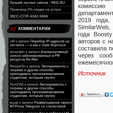
Лучший хостинг сайтов - REG.RU
комиссию 
Промокод 5% скидки на услуги
департамент
39CC-C72F-6342-560A
2019 года.
SimilarWeb
КОММЕНТАРИИ
года Boost
авторов с н
v4f
к записи
Перебор IP-адресов на
хостинге — и как с этим бороться
составила п
amarakin
к записи
Альтернативный
через соо
список заблокированных в РФ
ресурсов Re:filter
ежемесячног
ResizeOn
к записи
Эксперименты с
тиграми и другие способы
Источник
преподавать программирование
студентам, которым скучно
Text2Vid
к записи
Эксперименты с
тиграми и другие способы
преподавать программирование
Поделиться…
студентам, которым скучно
всым
к записи
Развёртывание своего
MTProxy Telegram со статистикой