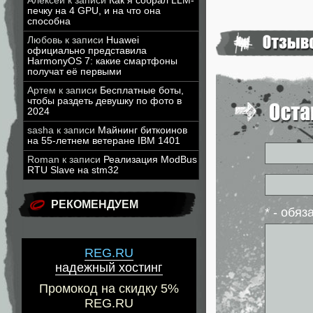
Алексей
к записи
Как я собрал LLM-
печку на 4 GPU, и на что она
способна
Любовь
к записи
Huawei
официально представила
HarmonyOS 7: какие смартфоны
получат её первыми
Артем
к записи
Бесплатные боты,
чтобы раздеть девушку по фото в
2024
sasha
к записи
Майнинг биткоинов
на 55-летнем ветеране IBM 1401
Roman
к записи
Реализация ModBus
RTU Slave на stm32
РЕКОМЕНДУЕМ
* - обя
REG.RU
надежный хостинг
Промокод на скидку 5%
REG.RU