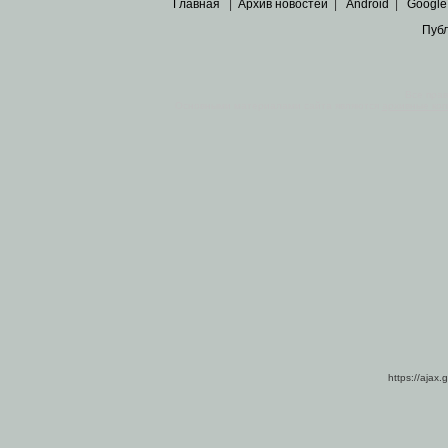
Главная
|
Архив новостей
|
Android
|
Google
Пуб
Все пра
Основными материалами сайта являются
архивные ко
https://ajax.