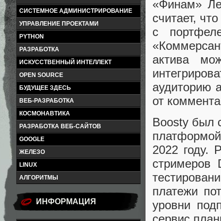
«Финам» Ле
СИСТЕМНОЕ АДМИНИСТРИРОВАНИЕ
считает, чт
УПРАВЛЕНИЕ ПРОЕКТАМИ
с портфел
PYTHON
«Коммерсан
РАЗРАБОТКА
актива мо
ИСКУССТВЕННЫЙ ИНТЕЛЛЕКТ
интегриров
OPEN SOURCE
аудиторию а
БУДУЩЕЕ ЗДЕСЬ
от коммента
ВЕБ-РАЗРАБОТКА
КОСМОНАВТИКА
Boosty был 
РАЗРАБОТКА ВЕБ-САЙТОВ
платформой
GOOGLE
2022 году. 
ЖЕЛЕЗО
стримеров D
LINUX
тестирован
АЛГОРИТМЫ
платежи пот
ИНФОРМАЦИЯ
уровни подп
сервис план