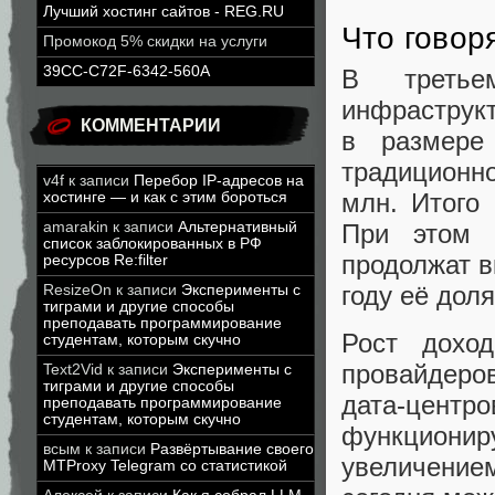
Лучший хостинг сайтов - REG.RU
Что говор
Промокод 5% скидки на услуги
39CC-C72F-6342-560A
В третье
инфраструк
КОММЕНТАРИИ
в размере
традиционн
v4f
к записи
Перебор IP-адресов на
млн. Итого 
хостинге — и как с этим бороться
При этом 
amarakin
к записи
Альтернативный
список заблокированных в РФ
продолжат в
ресурсов Re:filter
году её дол
ResizeOn
к записи
Эксперименты с
тиграми и другие способы
преподавать программирование
Рост дохо
студентам, которым скучно
провайдер
Text2Vid
к записи
Эксперименты с
тиграми и другие способы
дата-центр
преподавать программирование
студентам, которым скучно
функционир
всым
к записи
Развёртывание своего
увеличение
MTProxy Telegram со статистикой