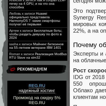
сегодня мож
Алексей
к записи
Как я собрал LLM-
печку на 4 GPU, и на что она
способна
Это подтве
Любовь
к записи
Huawei
Synergy Re
официально представила
HarmonyOS 7: какие смартфоны
мировых ко
получат её первыми
22%, а на o
Артем
к записи
Бесплатные боты,
чтобы раздеть девушку по фото в
2024
Почему об
sasha
к записи
Майнинг биткоинов
на 55-летнем ветеране IBM 1401
Эксперты и 
Roman
к записи
Реализация ModBus
RTU Slave на stm32
на облачные
РЕКОМЕНДУЕМ
Рост скоро
IDG от 2018
550 опрош
REG.RU
Облако дае
надежный хостинг
клиентам но
Промокод на скидку 5%
REG.RU