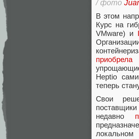
/ фото
Jua
В этом напр
Курс на ги
VMware) и
Организа
контейнериз
приобрела
с
упрощающи
Heptio сам
теперь стан
Свои реш
поставщики 
недавно
п
предназнач
локальном