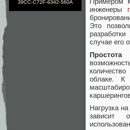
Примером м
39CC-C72F-6342-560A
инженеры
бронирован
Это позвол
разработки
случае его 
Простота
возможност
количеств
облаке. К
масштабир
каршерингов
Нагрузка на
зависит 
использован