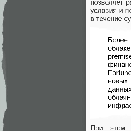
позволяет 
условия и п
в течение су
Более
облак
premi
финан
Fortu
новых
данны
облачн
инфрас
При этом 