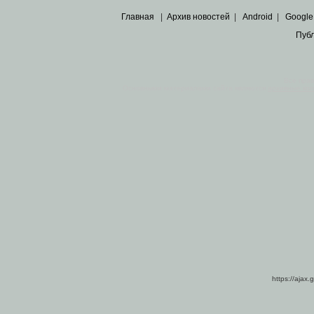
Главная
|
Архив новостей
|
Android
|
Google
Пуб
Все пра
Основными материалами сайта являются
архивные ко
https://ajax.