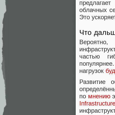
предлагае
облачных се
Это ускоряе
Что даль
Вероятно
инфраструк
частью ги
популярнее
нагрузок
бу
Развитие о
определённы
по
мнению
э
Infrastructu
инфраструк