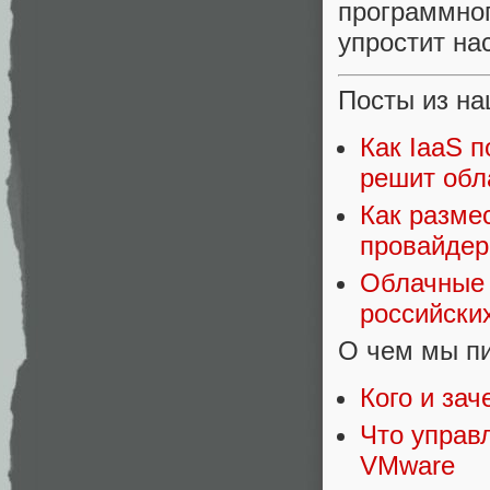
программно
упростит на
Посты из на
Как IaaS п
решит обл
Как разме
провайдер
Облачные 
российски
О чем мы пи
Кого и за
Что управ
VMware