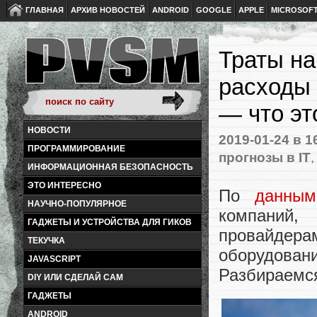
ГЛАВНАЯ
АРХИВ НОВОСТЕЙ
ANDROID
GOOGLE
APPLE
MICROSOF
Траты на
расходы
— что эт
НОВОСТИ
2019-01-24
в 1
ПРОГРАММИРОВАНИЕ
прогнозы в IT
ИНФОРМАЦИОННАЯ БЕЗОПАСНОСТЬ
ЭТО ИНТЕРЕСНО
По
данным
НАУЧНО-ПОПУЛЯРНОЕ
компаний,
ГАДЖЕТЫ И УСТРОЙСТВА ДЛЯ ГИКОВ
провайде
ТЕКУЧКА
оборудов
JAVASCRIPT
Разбираемся
DIY ИЛИ СДЕЛАЙ САМ
ГАДЖЕТЫ
ANDROID